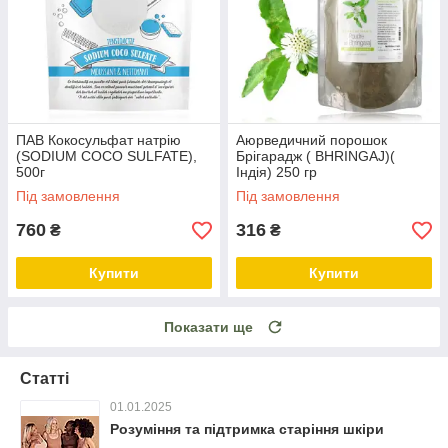
ПАВ Кокосульфат натрію
Аюрведичний порошок
(SODIUM COCO SULFATE),
Брігарадж ( BHRINGAJ)(
500г
Індія) 250 гр
Під замовлення
Під замовлення
760
316
₴
₴
Купити
Купити
Показати ще
Статті
01.01.2025
Розуміння та підтримка старіння шкіри