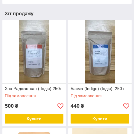
Хіт продажу
Хна Раджастхан ( Індія),250г
Басма (Indigo) (Індія), 250 г
Під замовлення
Під замовлення
500
440
₴
₴
Купити
Купити