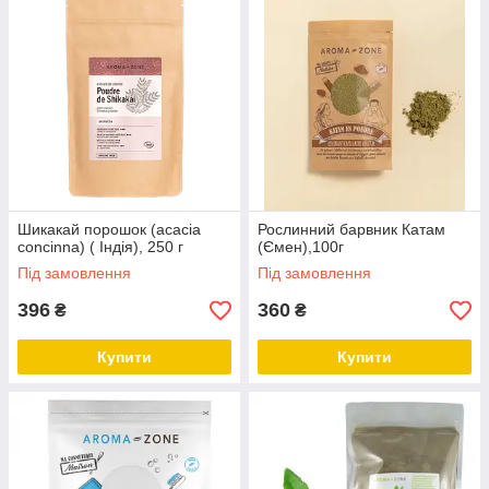
Шикакай порошок (acacia
Рослинний барвник Катам
concinna) ( Індія), 250 г
(Ємен),100г
Під замовлення
Під замовлення
396
360
₴
₴
Купити
Купити