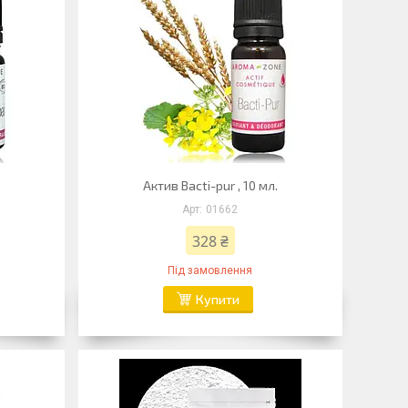
Актив Bacti-pur , 10 мл.
01662
328 ₴
Під замовлення
Купити