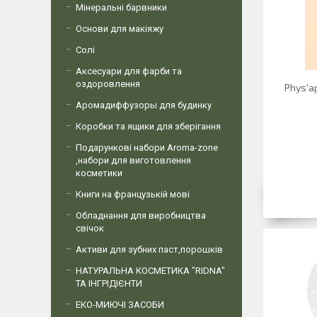
Мінеральні барвники
Основи для макіяжу
Солі
Аксесуари для фарби та
оздоровлення
Phys'a
Аромадиффузоры для будинку
Коробки та ящики для зберігання
Подарункові набори Aroma-zone
,набори для виготовлення
косметики
Книги на французькій мові
Обладнання для виробництва
свічок
Активи для зубних паст,порошків
НАТУРАЛЬНА КОСМЕТИКА "RIDNA"
ТА ІНГРІДІЄНТИ
ЕКО-МИЮЧІ ЗАСОБИ