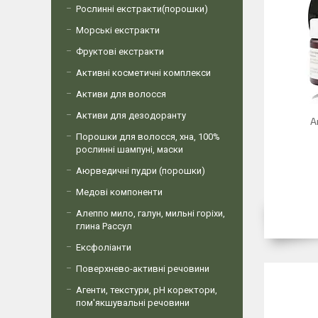
Рослинні екстракти(порошки)
Морські екстракти
Фруктові екстракти
Активні косметичні комплекси
Активи для волосся
Активи для дезодоранту
А
Порошки для волосся, хна, 100%
рослинні шампуні, маски
Аюрведичні пудри (порошки)
Медові компоненти
Алеппо мило, галун, мильні горіхи,
глина Рассул
Ексфоліанти
Поверхнево-активні речовини
Агенти, текстури, рН коректори,
пом'якшувальні речовини