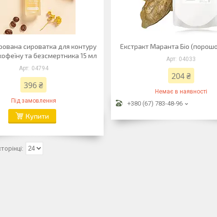
ована сироватка для контуру
Екстракт Маранта Біо (порошок
кофеїну та безсмертника 15 мл
04033
04794
204 ₴
396 ₴
Немає в наявності
Під замовлення
+380 (67) 783-48-96
Купити