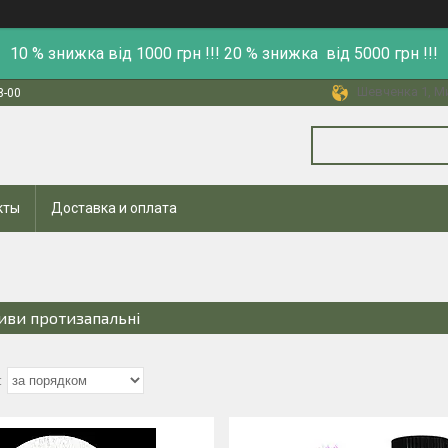
10 % знижка від 1000 грн !!! 20 % знижка від 5000 грн !!!
Шевченка 1, Ми
8-00
кты
Доставка и оплата
иви протизапальні