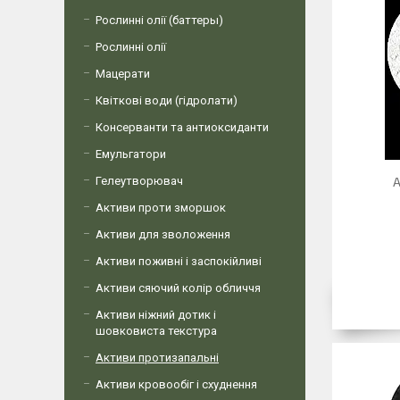
Рослинні олії (баттеры)
Рослинні олії
Мацерати
Квіткові води (гідролати)
Консерванти та антиоксиданти
Емульгатори
Гелеутворювач
А
Активи проти зморшок
Активи для зволоження
Активи поживні і заспокійливі
Активи сяючий колір обличчя
Активи ніжний дотик і
шовковиста текстура
Активи протизапальні
Активи кровообіг і схуднення