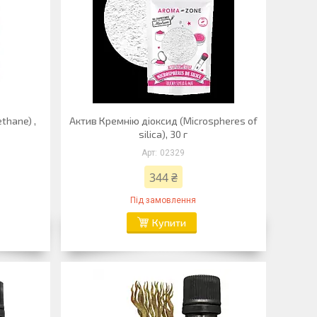
thane) ,
Актив Кремнію діоксид (Microspheres of
silica), 30 г
02329
344 ₴
Під замовлення
Купити