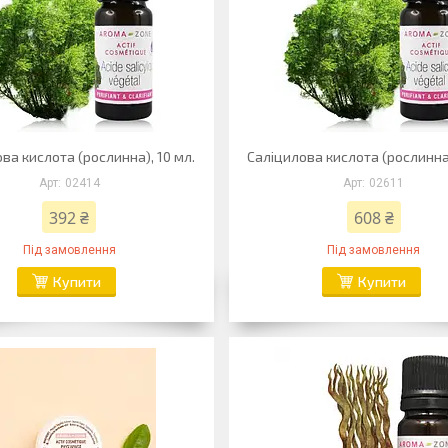
ва кислота (рослинна), 10 мл.
Саліцилова кислота (рослинна)
02414
02611
392 ₴
608 ₴
Під замовлення
Під замовлення
Купити
Купити