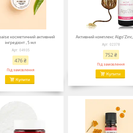
paise косметичний активний
Активний комплекс Algo'Zinc,
інгредієнт , 5 мл
02378
04935
752 ₴
476 ₴
Під замовлення
Під замовлення
Купити
Купити