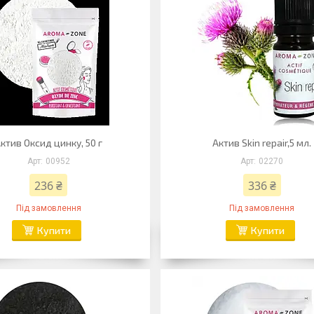
ктив Оксид цинку, 50 г
Актив Skin repair,5 мл.
00952
02270
236 ₴
336 ₴
Під замовлення
Під замовлення
Купити
Купити