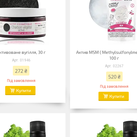
ктивоване вугілля, 30 г
Актив MSM ( Methylsulfonylme
100 г
01946
02267
272 ₴
520 ₴
Під замовлення
Під замовлення
Купити
Купити