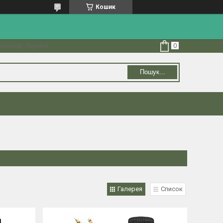
Кошик
колаїв, Україна
Пошук...
Галерея
Список