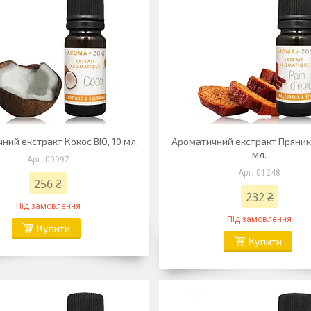
ний екстракт Кокос BIO, 10 мл.
Ароматичний екстракт Пряник
мл.
00997
01248
256 ₴
232 ₴
Під замовлення
Під замовлення
Купити
Купити