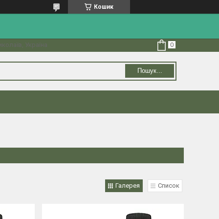
Кошик
колаїв, Україна
Пошук...
Галерея
Список