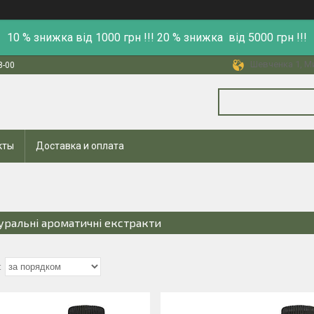
10 % знижка від 1000 грн !!! 20 % знижка від 5000 грн !!!
Шевченка 1, Ми
8-00
кты
Доставка и оплата
уральні ароматичні екстракти