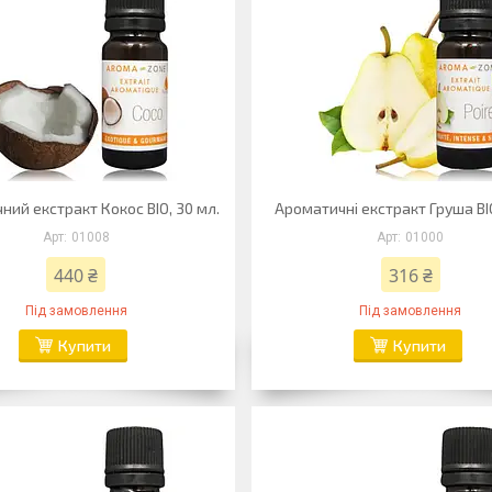
ний екстракт Кокос BIO, 30 мл.
Ароматичні екстракт Груша BIO
01008
01000
440 ₴
316 ₴
Під замовлення
Під замовлення
Купити
Купити