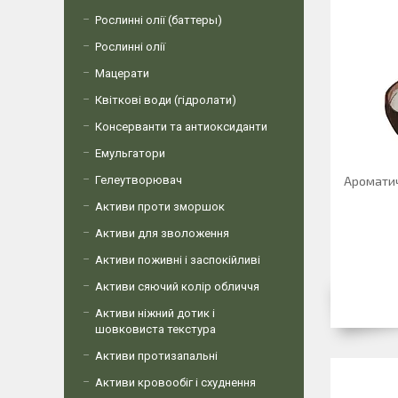
Рослинні олії (баттеры)
Рослинні олії
Мацерати
Квіткові води (гідролати)
Консерванти та антиоксиданти
Емульгатори
Гелеутворювач
Ароматич
Активи проти зморшок
Активи для зволоження
Активи поживні і заспокійливі
Активи сяючий колір обличчя
Активи ніжний дотик і
шовковиста текстура
Активи протизапальні
Активи кровообіг і схуднення