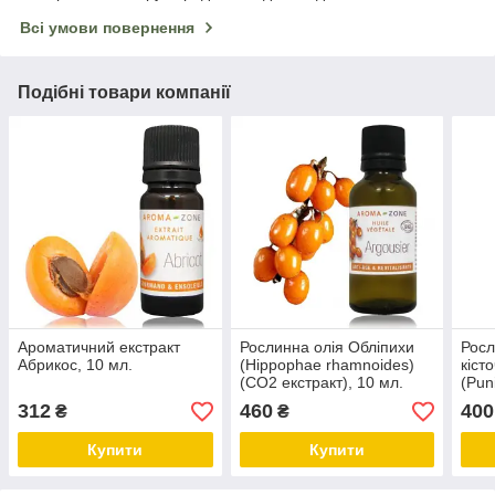
Всі умови повернення
Подібні товари компанії
Ароматичний екстракт
Рослинна олія Обліпихи
Росл
Абрикос, 10 мл.
(Hippophae rhamnoides)
кіст
(СО2 екстракт), 10 мл.
(Pun
312
460
400
₴
₴
Купити
Купити