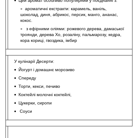
Цей аромат особливо популярний у поєднанні з:
ароматичні екстракти: карамель, ваніль,
шоколад, диня, абрикос, персик, манго, ананас,
кокос.
з ефірними оліями: рожевого дерева, дамаської
троянди, дерева Хо, розаліну, пальмарозу, кедра,
кора кориці, гвоздика, імбир
У кулінарії Десерти:
Йогурт і домашнє морозиво
Спереду
Торти, кекси, печиво
Коктейлі молочні коктейлі,
Цукерки, сиропи
Соуси