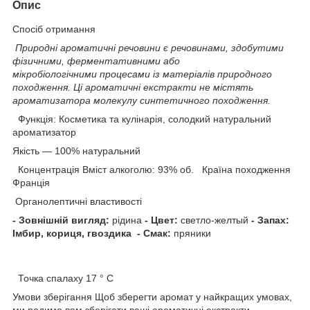
Опис
Спосіб отримання
Природні ароматичні речовини є речовинами, здобутими
фізичними, ферментативними або
мікробіологічними процесами із матеріалів природного
походження.
Ці ароматичні екстракти не містять
ароматизатора молекулу синтетичного походження.
Функція: Косметика та кулінарія, солодкий натуральний
ароматизатор
Якість — 100% натуральний
Концентрація Вміст алкоголю: 93% об. Країна походження
Франція
Органолептичні властивості
- Зовнішній вигляд:
рідина
- Цвет:
светло-желтый
- Запах:
Імбир, кориця, гвоздика
- Смак:
пряники
Точка спалаху 17 ° С
Умови зберігання Щоб зберегти аромат у найкращих умовах,
ми радимо вам зберігати ваші ароматичні екстракти,