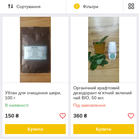
Сортування
0
Фільтри
Органічний крафтовий
Убтан для очищення шкіри,
дезодорант м'ятний зелений
100 г
чай BIO, 50 мл.
В наявності
Під замовлення
150
360
₴
₴
Купити
Купити