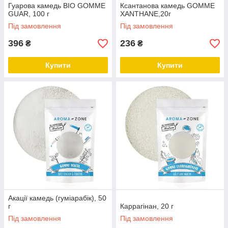
Гуарова камедь BIO GOMME
Ксантанова камедь GOMME
GUAR, 100 г
XANTHANE,20г
Під замовлення
Під замовлення
396
236
₴
₴
Купити
Купити
Акації камедь (гуміарабік), 50
г
Каррагінан, 20 г
Під замовлення
Під замовлення