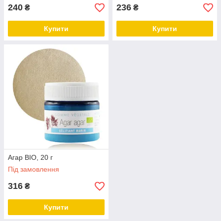
240
236
₴
₴
Купити
Купити
Агар BIO, 20 г
Під замовлення
316
₴
Купити