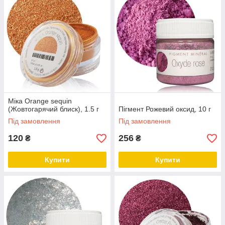
Міка Orange sequin
(Жовтогарячий блиск), 1.5 г
Пігмент Рожевий оксид, 10 г
Під замовлення
Під замовлення
120
256
₴
₴
Купити
Купити