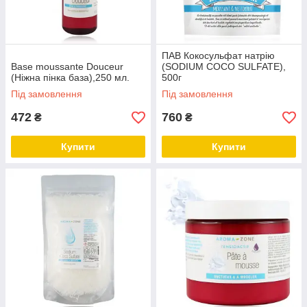
ПАВ Кокосульфат натрію
Base moussante Douceur
(SODIUM COCO SULFATE),
(Ніжна пінка база),250 мл.
500г
Під замовлення
Під замовлення
472
760
₴
₴
Купити
Купити