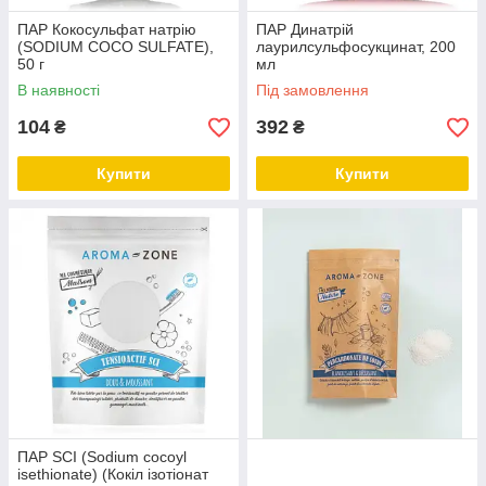
ПАР Кокосульфат натрію
ПАР Динатрій
(SODIUM COCO SULFATE),
лаурилсульфосукцинат, 200
50 г
мл
В наявності
Під замовлення
104
392
₴
₴
Купити
Купити
ПАР SCI (Sodium cocoyl
isethionate) (Кокіл ізотіонат