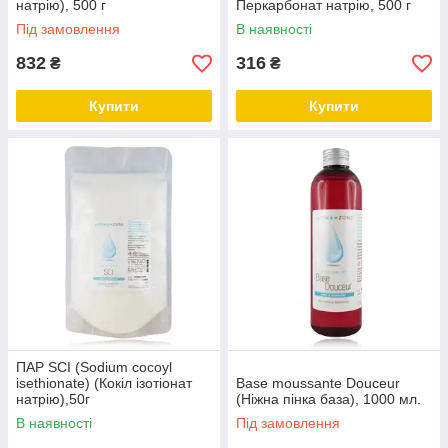
натрію), 500 г
Перкарбонат натрію, 500 г
Під замовлення
В наявності
832
316
₴
₴
Купити
Купити
ПАР SCI (Sodium cocoyl
isethionate) (Кокіл ізотіонат
Base moussante Douceur
натрію),50г
(Ніжна пінка база), 1000 мл.
В наявності
Під замовлення