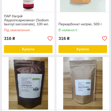
ПАР Натрій
Лауроілсаркозинат (Sodium
lauroyl sarcosinate), 100 мл.
Перкарбонат натрію, 500 г
Під замовлення
В наявності
316
316
₴
₴
Купити
Купити