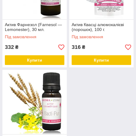
Актив Фарнезол (Farnesol —
Актив Квасці алюмокалієві
Lemonester), 30 мл.
(порошок), 100 г.
Під замовлення
Під замовлення
332
316
₴
₴
Купити
Купити