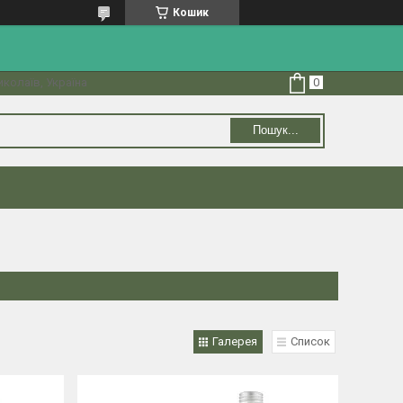
Кошик
колаїв, Україна
Пошук...
Галерея
Список