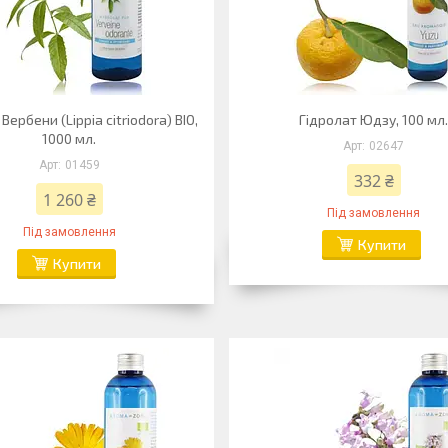
Вербени (Lippia citriodora) BIO,
Гідролат Юдзу, 100 мл
1000 мл.
02647
01459
332 ₴
1 260 ₴
Під замовлення
Під замовлення
Купити
Купити