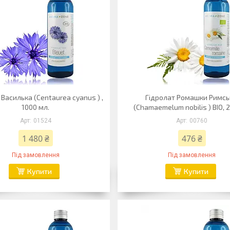
Василька (Centaurea cyanus ) ,
Гідролат Ромашки Римсь
1000 мл.
(Chamaemelum nobilis ) ВIO, 
01524
00760
1 480 ₴
476 ₴
Під замовлення
Під замовлення
Купити
Купити