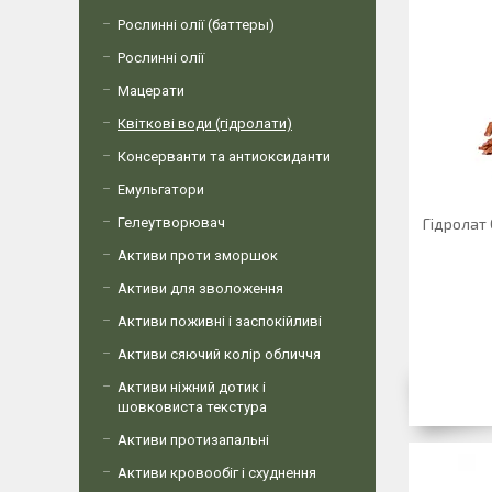
Рослинні олії (баттеры)
Рослинні олії
Мацерати
Квіткові води (гідролати)
Консерванти та антиоксиданти
Емульгатори
Гелеутворювач
Гідролат 
Активи проти зморшок
Активи для зволоження
Активи поживні і заспокійливі
Активи сяючий колір обличчя
Активи ніжний дотик і
шовковиста текстура
Активи протизапальні
Активи кровообіг і схуднення