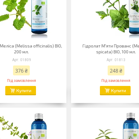
Меліса (Melissa officinalis) BIO,
Гідролат М'яти Прованс (M
200 мл.
spicata) BIO, 100 мл.
01809
01813
376 ₴
248 ₴
Під замовлення
Під замовлення
Купити
Купити