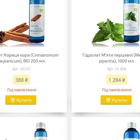
ат Кориця кора (Cinnamomum
Гідролат М'яти перцевої (
eylanicum), BIO 200 мл.
piperita), 1000 мл.
00761
01458
388 ₴
1 284 ₴
Під замовлення
Під замовлення
Купити
Купити