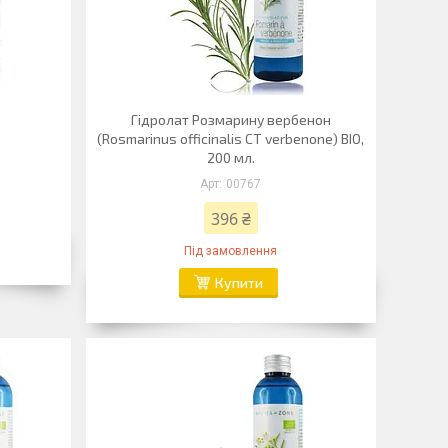
.
Гідролат Розмарину вербенон
(Rosmarinus officinalis CT verbenone) BIO,
200 мл.
00767
396 ₴
Під замовлення
Купити