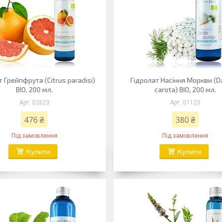
 Грейпфрута (Citrus paradisi)
Гідролат Насіння Моркви (
BIO, 200 мл.
carota) BIO, 200 мл.
02623
01123
476 ₴
380 ₴
Під замовлення
Під замовлення
Купити
Купити