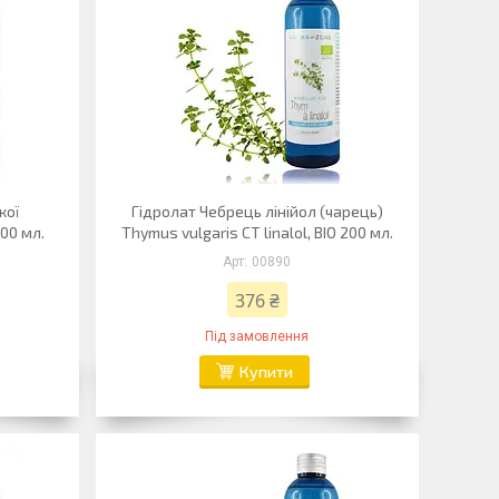
кої
Гідролат Чебрець лінійол (чарець)
200 мл.
Thymus vulgaris CT linalol, BIO 200 мл.
00890
376 ₴
Під замовлення
Купити