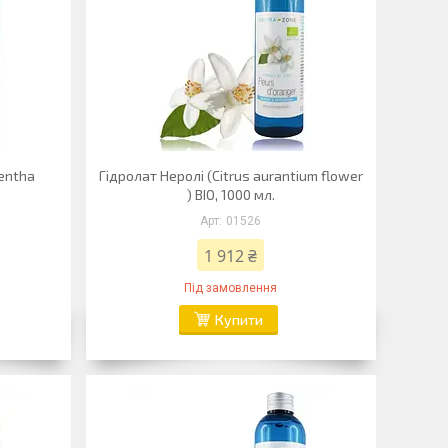
Mentha
Гідролат Неролі (Citrus aurantium flower
) BIO, 1000 мл.
01526
1 912 ₴
Під замовлення
Купити