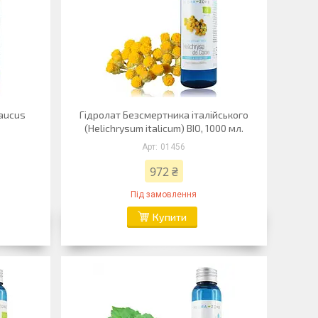
Daucus
Гідролат Безсмертника італійського
(Helichrysum italicum) BIO, 1000 мл.
01456
972 ₴
Під замовлення
Купити