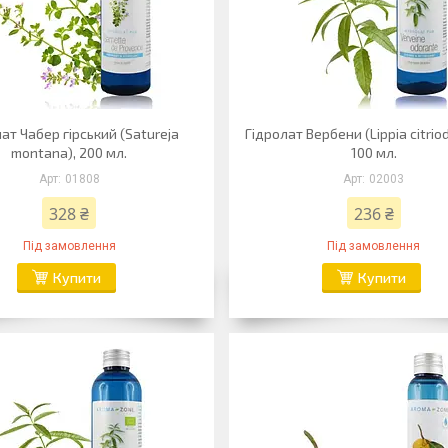
ат Чабер гірський (Satureja
Гідролат Вербени (Lippia citriod
montana), 200 мл.
100 мл.
01808
02003
328 ₴
236 ₴
Під замовлення
Під замовлення
Купити
Купити