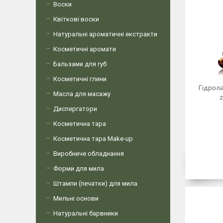
Воски
Квіткові воски
Натуральні ароматичні екстракти
Косметичні аромати
Бальзами для губ
Косметичні глини
Гідрол
Масла для масажу
z
Диспергатори
Косметична тара
Косметична тара Make-up
Виробниче обладнання
Форми для мила
Штампи (печатки) для мила
Мильні основи
Натуральні барвники