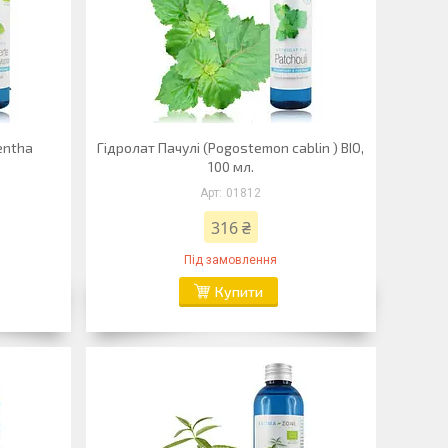
entha
Гідролат Пачулі (Pogostemon cablin ) BIO,
100 мл.
01812
316 ₴
Під замовлення
Купити