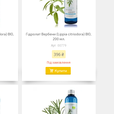
ora) BIO,
Гідролат Вербени (Lippia citriodora) BIO,
200 мл.
00779
396 ₴
Під замовлення
Купити