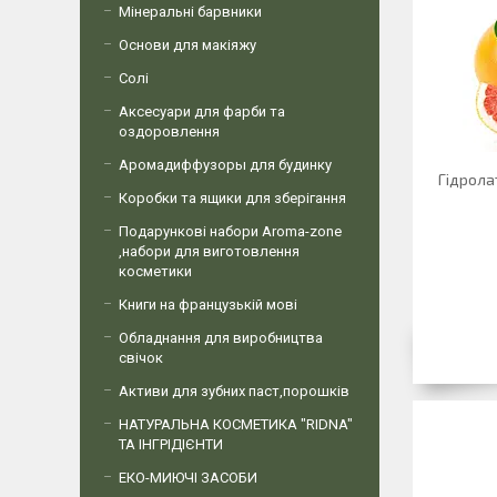
Мінеральні барвники
Основи для макіяжу
Солі
Аксесуари для фарби та
оздоровлення
Аромадиффузоры для будинку
Гідролат
Коробки та ящики для зберігання
Подарункові набори Aroma-zone
,набори для виготовлення
косметики
Книги на французькій мові
Обладнання для виробництва
свічок
Активи для зубних паст,порошків
НАТУРАЛЬНА КОСМЕТИКА "RIDNA"
ТА ІНГРІДІЄНТИ
ЕКО-МИЮЧІ ЗАСОБИ