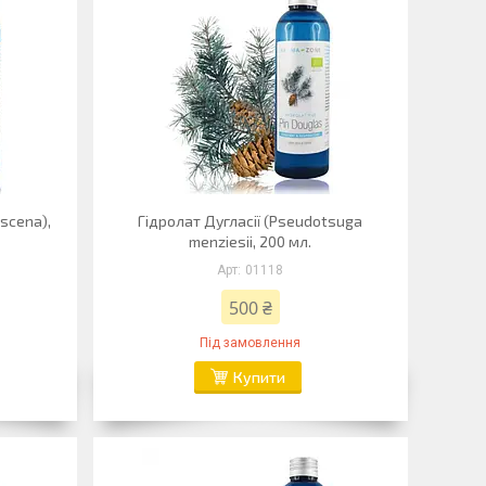
scena),
Гідролат Дугласії (Pseudotsuga
menziesii, 200 мл.
01118
500 ₴
Під замовлення
Купити