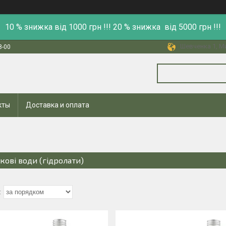
10 % знижка від 1000 грн !!! 20 % знижка від 5000 грн !!!
Шевченка 1, Ми
8-00
кты
Доставка и оплата
ткові води (гідролати)