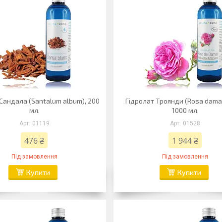
Сандала (Santalum album), 200
Гідролат Троянди (Rosa dama
мл.
1000 мл.
01119
01528
476 ₴
1 944 ₴
Під замовлення
Під замовлення
Купити
Купити