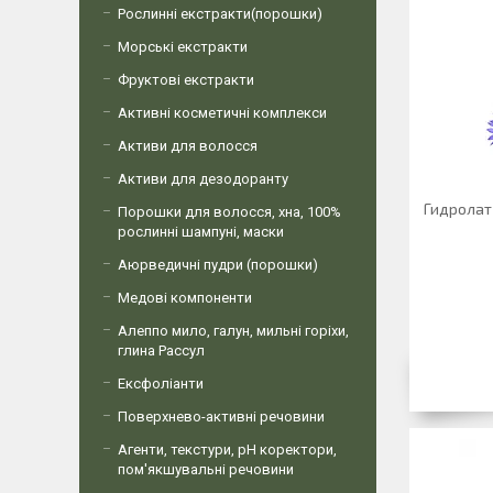
Рослинні екстракти(порошки)
Морські екстракти
Фруктові екстракти
Активні косметичні комплекси
Активи для волосся
Активи для дезодоранту
Гидролат 
Порошки для волосся, хна, 100%
рослинні шампуні, маски
Аюрведичні пудри (порошки)
Медові компоненти
Алеппо мило, галун, мильні горіхи,
глина Рассул
Ексфоліанти
Поверхнево-активні речовини
Агенти, текстури, рН коректори,
пом'якшувальні речовини