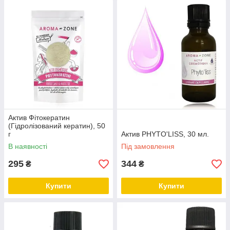
Актив Фітокератин
(Гідролізований кератин), 50
г
Актив PHYTO'LISS, 30 мл.
В наявності
Під замовлення
295
344
₴
₴
Купити
Купити