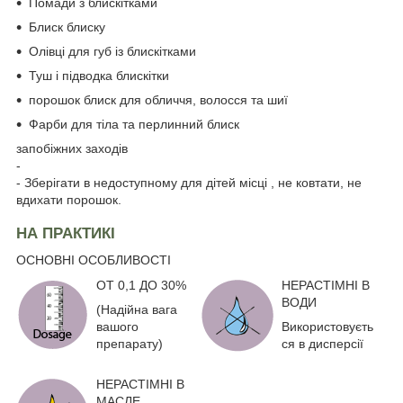
Помади з блискітками
Блиск блиску
Олівці для губ із блискітками
Туш і підводка блискітки
порошок блиск для обличчя, волосся та шиї
Фарби для тіла та перлинний блиск
запобіжних заходів
-
- Зберігати в недоступному для дітей місці , не ковтати, не
вдихати порошок.
НА ПРАКТИКІ
ОСНОВНІ ОСОБЛИВОСТІ
ОТ 0,1 ДО 30%
НЕРАСТІМНІ В
ВОДИ
(Надійна вага
вашого
Використовуєть
препарату)
ся в дисперсії
НЕРАСТІМНІ В
МАСЛЕ