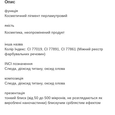
Опис
функція
Косметичний пігмент перламутровий
якість
Косметика, неопромінений продукт
інша назва
Колір Індекс: CI 77019, CI 77891, CI 77861 (Міжний реєстр
фарбувальних речовин)
INCI позначення
Слюда, діоксид титану, оксид олова
композиція
Слюда, діоксид титану, оксид олова
презентація
тонкий блиск (від 50 до 500 мікронів, не розглядаються як
вироблені наночастинки) блискучим сріблястим ефектом