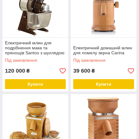
Електричний млин для
подрібнення мака та
Електричний домашній млин
прянощів Santos з шухлядою
для помелу зерна Carina
01PV
Під замовлення
Під замовлення
120 000
39 600
₴
₴
Купити
Купити