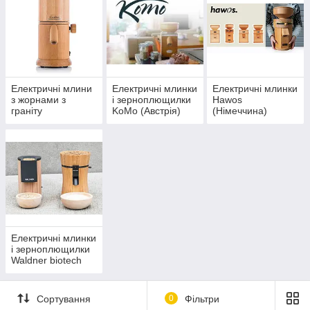
граніту.
Електричні млини
Електричні млинки
Електричні млинки
з жорнами з
і зерноплющилки
Hawos
граніту
KoMo (Австрія)
(Німеччина)
Електричні млинки
і зерноплющилки
Waldner biotech
(Австрия)
Сортування
0
Фільтри