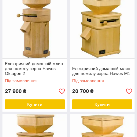
Електричний домашній млин
для помелу зерна Hawos
Електричний домашній млин
Oktagon 2
для помелу зерна Hawos M1
Під замовлення
Під замовлення
27 900
20 700
₴
₴
Купити
Купити