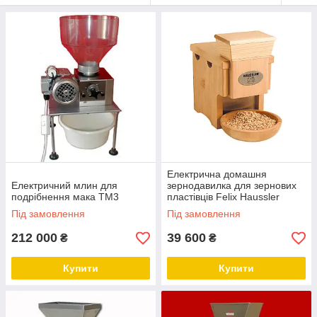
Електрична домашня
Електричний млин для
зернодавилка для зернових
подрібнення мака TM3
пластівців Felix Haussler
Під замовлення
Під замовлення
212 000
39 600
₴
₴
Купити
Купити