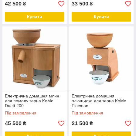
42 500
33 500
₴
₴
Купити
Купити
Електрична домашня млин
Електрична домашня
для помолу зерна KoMo
плющилка для зерна KoMo
Duett 200
Flocman
Під замовлення
Під замовлення
45 500
21 500
₴
₴