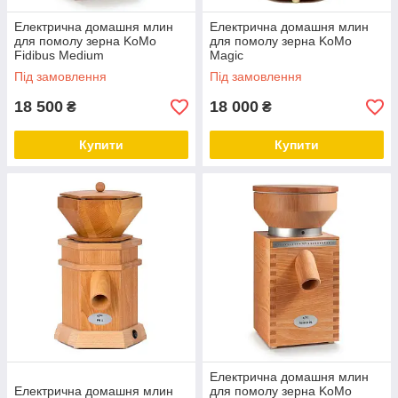
Електрична домашня млин
Електрична домашня млин
для помолу зерна KoMo
для помолу зерна KoMo
Fidibus Medium
Magic
Під замовлення
Під замовлення
18 500
18 000
₴
₴
Купити
Купити
Електрична домашня млин
Електрична домашня млин
для помолу зерна KoMo