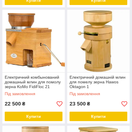
Купити
Купити
Електричний комбынований
Електричний домашній млин
домашный млин для помолу
для помелу зерна Hawos
зерна KoMo FidiFloc 21
Oktagon 1
Під замовлення
Під замовлення
22 500
23 500
₴
₴
Купити
Купити