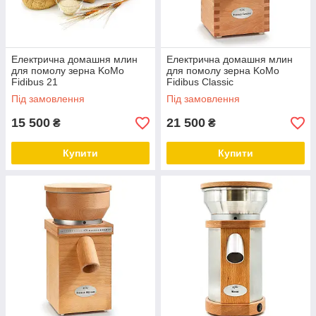
Електрична домашня млин
Електрична домашня млин
для помолу зерна KoMo
для помолу зерна KoMo
Fidibus 21
Fidibus Classic
Під замовлення
Під замовлення
15 500
21 500
₴
₴
Купити
Купити