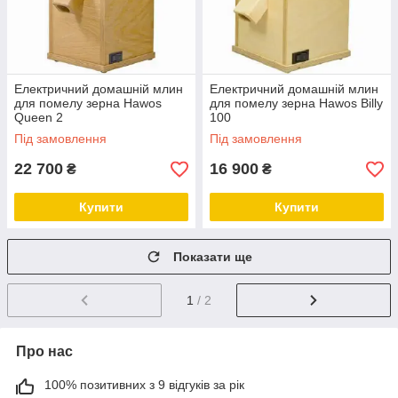
Електричний домашній млин
Електричний домашній млин
для помелу зерна Hawos
для помелу зерна Hawos Billy
Queen 2
100
Під замовлення
Під замовлення
22 700
16 900
₴
₴
Купити
Купити
Показати ще
1
/ 2
Про нас
100% позитивних з 9 відгуків за рік