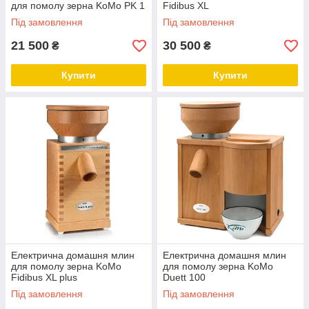
для помолу зерна KoMo PK 1
Fidibus XL
Під замовлення
Під замовлення
21 500
30 500
₴
₴
Купити
Купити
Електрична домашня млин
Електрична домашня млин
для помолу зерна KoMo
для помолу зерна KoMo
Fidibus XL plus
Duett 100
Під замовлення
Під замовлення