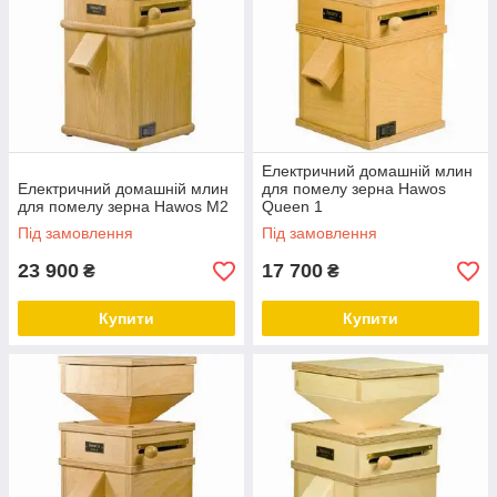
Електричний домашній млин
Електричний домашній млин
для помелу зерна Hawos
для помелу зерна Hawos M2
Queen 1
Під замовлення
Під замовлення
23 900
17 700
₴
₴
Купити
Купити