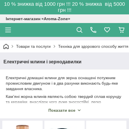
10 % знижка від 1000 грн !!! 20 % знижка від 5000
грн !!!
Інтернет-магазин «Aroma-Zone»
Товари та послуги
Техніка для здорового способу життя
Електричні млини і зернодавилки
Електричні домашні млини для зерна оснащені потужним
промисловим двигуном і в два рахунки виконають будь-яке
завдання власника.
Кам'яні жорна млинів являють собою твердий сплав корунду
та кераміки, внаслідок чого дуже зносостійкі, легко
справляються з будь-яким, навіть пересушеним зерно гороху
Показати все
або кукурудзи.
Австрійська компанія
Agrisan Naturprodukte GmbH
пропонує
Вашій увазі млини з кам'яні жорна також і з натурального