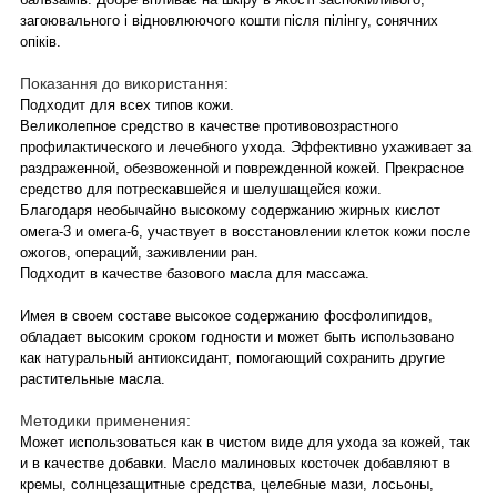
загоювального і відновлюючого кошти після пілінгу, сонячних
опіків.
Показання до використання:
Подходит для всех типов кожи.
Великолепное средство в качестве противовозрастного
профилактического и лечебного ухода. Эффективно ухаживает за
раздраженной, обезвоженной и поврежденной кожей. Прекрасное
средство для потрескавшейся и шелушащейся кожи.
Благодаря необычайно высокому содержанию жирных кислот
омега-3 и омега-6, участвует в восстановлении клеток кожи после
ожогов, операций, заживлении ран.
Подходит в качестве базового масла для массажа.
Имея в своем составе высокое содержанию фосфолипидов,
обладает высоким сроком годности и может быть использовано
как натуральный антиоксидант, помогающий сохранить другие
растительные масла.
Методики применения:
Может использоваться как в чистом виде для ухода за кожей, так
и в качестве добавки. Масло малиновых косточек добавляют в
кремы, солнцезащитные средства, целебные мази, лосьоны,