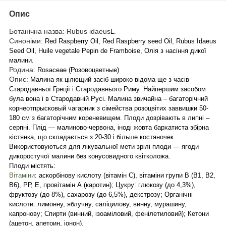
Опис
Ботанічна назва:
Rubus idaeus
L.
Синоніми:
Red Raspberry Oil, Red Raspberry seed Oil, Rubus Idaeus
Seed Oil, Huile vegetale Pepin de Framboise, Олія з насіння дикої
малини.
Родина:
Rosaceae (Розовоцветные)
Опис:
Малина як цілющий засіб широко відома ще з часів
Стародавньої Греції і Стародавнього Риму. Найпершим засобом
була вона і в Стародавній Русі. Малина звичайна – багаторічний
корнеотпрысковый чагарник з сімейства розоцвітих заввишки 50-
180 см з багаторічним кореневищем. Плоди дозрівають в липні –
серпні. Плід — малиново-червона, іноді жовта бархатиста збірна
кістянка, що складається з 20-30 і більше костяночек.
Використовуються для лікувальної мети зрілі плоди ― ягоди
дикоростучої малини без конусовидного квітколожа.
Плоди містять:
Вітаміни
: аскорбінову кислоту (вітамін С), вітаміни групи В (В1, В2,
В6), РР, Е, провітамін А (каротин); Цукру: глюкозу (до 4,3%),
фруктозу (до 8%), сахарозу (до 6,5%), декстрозу; Органічні
кислоти: лимонну, яблучну, саліцилову, винну, мурашину,
капронову; Спирти (винний, ізоаміловий, фенілетиловий); Кетони
(ацетон, апетоин, іонон).