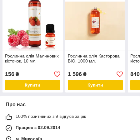
Рослинна олія Малинових
Рослинна олія Касторова
Росл
кісточок, 10 мл.
BIO, 1000 мл.
кіст
156
1 596
840
₴
₴
Купити
Купити
Про нас
100% позитивних з 9 відгуків за рік
Працює з 02.09.2014
м. Миколаїв