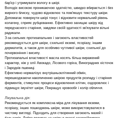
бар'єр і утримувати вологу в шкірі.
Володіє високою проникаючою здатністю, швидко вбирається і без
жирного блиску, чудово відновлює та пом'якшує текстуру шкіри.
Допомагає повернути шкірі тонус і відновити нормальний рівень
колагену, сприяє рубцюванню. Ефективно захищає шкіру від
передчасного старіння, завдяки своїй здатності зв'язувати вільні
радикали.
З-за сильних протизапальних і загоюють властивостей
рекомендується для шкіри, схильної екземі, псоріазу, іншим
дерматитів, а також для особливо чутливої шкіри, схильної до
почервоніння і висипу.
Протизапальні властивості масла носять більш виражений
характер, ніж у олії Авокадо, Лісового горіха, Виноградних кісточок
і Зародків пшениці.
Ефективно нормалізує внутрішньоклітинний обмін,
перешкоджаючи накопиченню шкірою продуктів розпаду і старіння
ферментів, стимулює процеси відновлення клітин, оздоровлює і
підвищує імунітет шкіри, Покращує кровообіг і колір обличчя.
Лікувальна дія:
Рекомендується як комплексна міра для лікування екземи,
псоріазу, інших пошкоджень шкіри, може використовуватися в
чистому вигляді. Підходить для створення загоюють мазей і
бальзамів. Добре впливає на шкіру в якості заспокійливого,