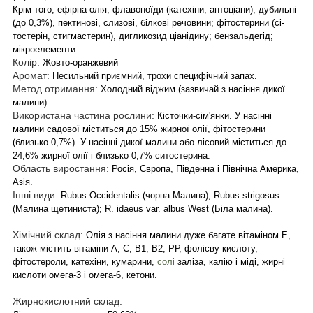
Крім того, ефірна олія, флавоноїди (катехіни, антоціани), дубильні
(до 0,3%), пектинові, слизові, білкові речовини; фітостерини (сі-
тостерін, стигмастерин), дигликозид ціанідину; бензальдегід;
мікроелементи.
Колір:
Жовто-оранжевий
Аромат:
Несильний приємний, трохи специфічний запах.
Метод отримання:
Холодний віджим (зазвичай з насіння дикої
малини).
Використана частина рослини:
Кісточки-сім'янки. У насінні
малини садової міститься до 15% жирної олії, фітостерини
(близько 0,7%). У насінні дикої малини або лісовий міститься до
24,6% жирної олії і близько 0,7% ситостерина.
Область виростання:
Росія, Європа, Південна і Північна Америка,
Азія.
Інші види:
Rubus Occidentalis (чорна Малина); Rubus strigosus
(Малина щетиниста); R. idaeus var. albus West (Біла малина).
Хімічний склад:
Олія з насіння малини дуже багате вітаміном Е,
також містить вітаміни А, С, B1, B2, РР, фолієву кислоту,
фітостероли, катехіни, кумарини,
солі
заліза, калію і міді, жирні
кислоти омега-3 і омега-6, кетони.
Жирнокислотний склад: