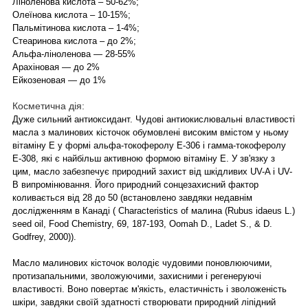
Ліноленова кислота – 50-62%;
Олеїнова кислота – 10-15%;
Пальмітинова кислота – 1-4%;
Стеаринова кислота – до 2%;
Альфа-ліноленова ― 28-55%
Арахіновая ― до 2%
Ейкозеновая ― до 1%
Косметична дія:
Дуже сильний антиоксидант. Чудові антиокислювальні властивості
масла з малинових кісточок обумовлені високим вмістом у ньому
вітаміну Е у формі альфа-токоферолу Е-306 і гамма-токоферолу
Е-308, які є найбільш активною формою вітаміну Е. У зв'язку з
цим, масло забезпечує природний захист від шкідливих UV-A і UV-
B випромінювання. Його природний сонцезахисний фактор
коливається від 28 до 50 (встановлено завдяки недавнім
дослідженням в Канаді ( Characteristics of малина (Rubus idaeus L.)
seed oil, Food Chemistry, 69, 187-193, Oomah D., Ladet S., & D.
Godfrey, 2000)).
Масло малинових кісточок володіє чудовими поновлюючими,
протизапальними, зволожуючими, захисними і регенеруючі
властивості. Воно повертає м'якість, еластичність і зволоженість
шкіри, завдяки своїй здатності створювати природний ліпідний