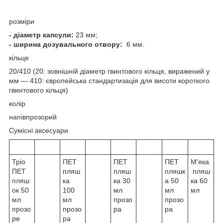
розміри
- діаметр капсули:
23 мм;
- ширина дозувального отвору:
6 мм.
кільце
20/410 (20: зовнішній діаметр гвинтового кільця, виражений у
мм — 410: європейська стандартизація для висоти короткого
гвинтового кільця)
колір
напівпрозорий
Сумісні аксесуари
Тріо
ПЕТ
ПЕТ
ПЕТ
М'яка
ПЕТ
пляш
пляш
пляшк
пляш
пляш
ка
ка 30
а 50
ка 60
ок 50
100
мл
мл
мл
мл
мл
прозо
прозо
прозо
прозо
ра
ра
ре
ра