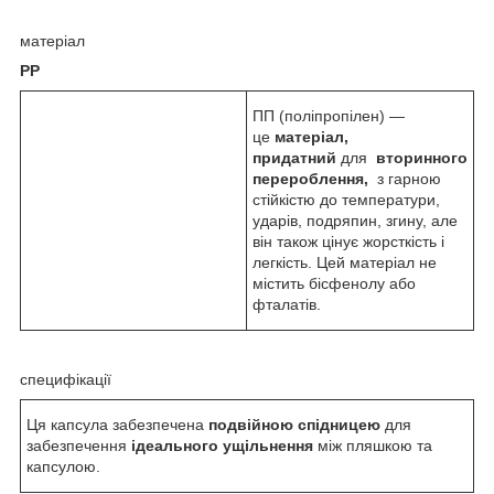
матеріал
PP
ПП (поліпропілен) —
це
матеріал,
придатний
для
вторинного
перероблення,
з гарною
стійкістю до температури,
ударів, подряпин, згину, але
він також цінує жорсткість і
легкість. Цей матеріал не
містить бісфенолу або
фталатів.
специфікації
Ця капсула забезпечена
подвійною спідницею
для
забезпечення
ідеального ущільнення
між пляшкою та
капсулою.