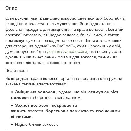
Опис
Олія руколи, яка традиційно використовується для боротьби з
випадінням волосся та стимулювання його відростання,
ідеально підходить для зміцнення та краси волосся . Багатий
ерукової кислотою, він надає волоссю блиск і силу, а також
пом’якшує сухе та пошкоджене волосся. Він також важливий
для створення відомої «зміїної олії», суміші рослинних олій,
дуже популярної для
догляду за волоссям
, яка поєднує олію
руколи з іншими ефірними оліями для волосся, такими як
кокосова олія та олія кокосового горіха.
Властивості
Як інгредієнт краси волосся, органічна рослинна олія руколи
визнана такими властивостями:
Зміцнення волосся
, відомо, що він
стимулює ріст
волосся
та бореться з випаданням.
Захист волосся
,
покриває та
живить
волосся,
бореться з ламкістю
та
посіченими
кінчиками
Надає блиск
волоссю