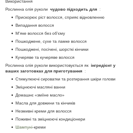
Використання
Рослинна олія руколи
чудово підходить для
:
Прискорює ріст волосся, сприяє відновленню
Випадання волосся
М'яке волосся без об'єму
Пошкоджене, сухе та ламке волосся
Пошкоджені, посічені, шорсткі кінчики
Кучеряве та кучеряве волосся
Рослинна олія руколи використовується як
інгредієнт у
ваших заготовках для приготування
:
Стимулюючі сироватки та розтирання шкіри голови
Зміцнюючі масляні ванни
Домашнє «зміїне масло»
Масла для довжини та кінчиків
Незмивні креми для волосся
Поживні та зміцнюючі кондиціонери
Шампуні
-креми