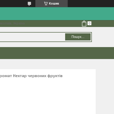
Кошик
колаїв, Україна
Пошук...
ромат Нектар червоних фруктів