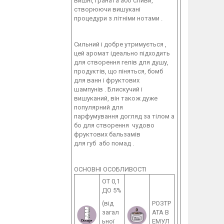
вишні, граната або сливи,
створюючи вишукані
процедури з літніми нотами .
Сильний і добре утримується ,
цей аромат ідеально підходить
для створення гелів для душу,
продуктів, що піняться, бомб
для ванн і фруктових
шампунів . Блискучий і
вишуканий, він також дуже
популярний для
парфумування догляд за тілом а
бо для створення чудово
фруктових бальзамів
для губ або помад .
ОСНОВНІ ОСОБЛИВОСТІ
ОТ 0,1
ДО 5%
(від
РОЗТР
загал
АТА В
ьної
ЕМУЛ