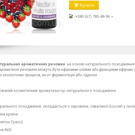
Купити
+380 (67) 783-48-96
туральних ароматичних речовин
на основі натурального походження 
ароматичні речовини можуть бути ефірними оліями або фракціями ефірних о
 екологічних процесів, як-от ферментація або гідроліз.
ований косметичний ароматизатор натурального походження
рального походження, складається з сировини, схваленої Ecocert у скла
на країна
регіон Грасс)
я INCI