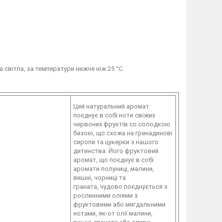
 світла, за температури нижче ніж 25 °C.
Цей натуральний аромат
поєднує в собі ноти свіжих
червоних фруктів со солодкою
базою, що схожа на гренадинові
сиропи та цукерки з нашого
дитинства. Його фруктовий
аромат, що поєднує в собі
аромати полуниці, малини,
вишні, чорниці та
граната, чудово поєднується з
рослинними оліями з
фруктовими або мигдальними
нотами, як-от олії малини,