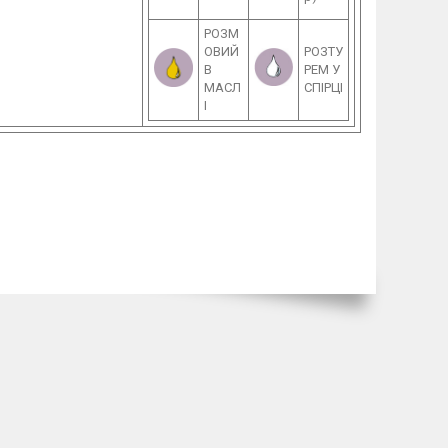
РОЗМ
ОВИЙ
РОЗТУ
В
РЕМ У
МАСЛ
СПІРЦІ
І