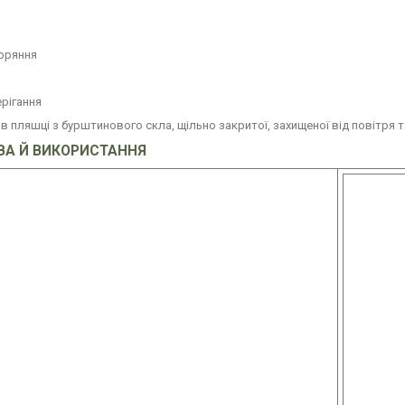
горяння
рігання
 в пляшці з бурштинового скла, щільно закритої, захищеної від повітря та
ВА Й ВИКОРИСТАННЯ