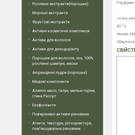
Парфуми
Рослинні екстракти(порошки)
Морські екстракти
точка за
Фруктові екстракти
63 ° С
Активні косметичні комплекси
Умови збе
Активи для волосся
Зберігати
Активи для дезодоранту
СВІЙСТ
Порошки для волосся, хна, 100%
рослинні шампуні, маски
Аюрведичні пудри (порошки)
Медові компоненти
Алеппо мило, галун, мильні горіхи,
глина Рассул
Ексфоліанти
Поверхнево-активні речовини
Агенти, текстури, рН коректори,
пом'якшувальні речовини