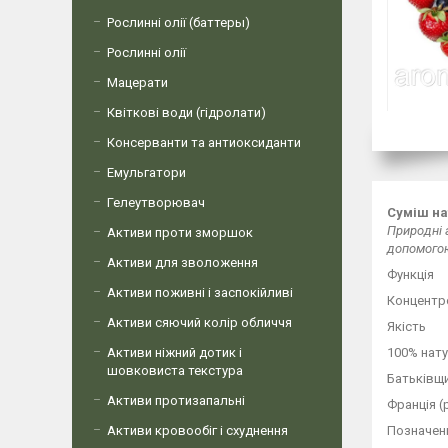
Рослинні олії (баттеры)
Рослинні олії
Мацерати
Квіткові води (гідролати)
Консерванти та антиоксиданти
Емульгатори
Гелеутворювач
Суміш на
Природні 
Активи проти зморшок
допомогою
Активи для зволоження
Функція
Активи поживні і заспокійливі
Концентр
Активи сяючий колір обличчя
Якість
Активи ніжний дотик і
100% нату
шовковиста текстура
Батьківщи
Активи протизапальні
Франція (
Активи кровообіг і схуднення
Позначенн