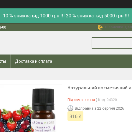
10 % знижка від 1000 грн !!! 20 % знижка від 5000 грн !!!
Шевченка 1, Ми
8-00
кты
Доставка и оплата
Натуральний косметичний а
Під замовлення
Код:
04320
Відправка з 22 серпня 2026
316 ₴