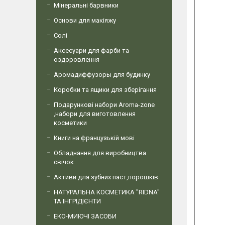
Мінеральні барвники
Основи для макіяжу
Солі
Аксесуари для фарби та
оздоровлення
Аромадиффузоры для будинку
Коробки та ящики для зберігання
Подарункові набори Aroma-zone
,набори для виготовлення
косметики
Книги на французькій мові
Обладнання для виробництва
свічок
Активи для зубних паст,порошків
НАТУРАЛЬНА КОСМЕТИКА "RIDNA"
ТА ІНГРІДІЄНТИ
ЕКО-МИЮЧІ ЗАСОБИ