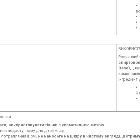
в
ВИКОРИСТ
Розчинний 
спиртовою
Base),
, щ
композицію
інгредієнт
й 
езпеки
тати, використовувати тільки з косметичною метою.
те в недоступному для дітей місці.
е потрапляння в очі,
не наносьте на шкіру в чистому вигляді. Дотри