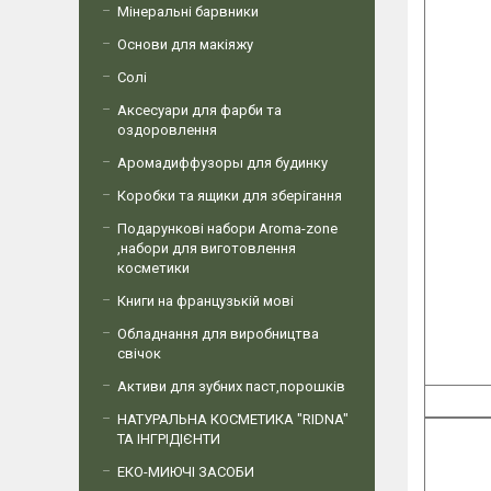
Мінеральні барвники
Основи для макіяжу
Солі
Аксесуари для фарби та
оздоровлення
Аромадиффузоры для будинку
Коробки та ящики для зберігання
Подарункові набори Aroma-zone
,набори для виготовлення
косметики
Книги на французькій мові
Обладнання для виробництва
свічок
Активи для зубних паст,порошків
НАТУРАЛЬНА КОСМЕТИКА "RIDNA"
ТА ІНГРІДІЄНТИ
ЕКО-МИЮЧІ ЗАСОБИ