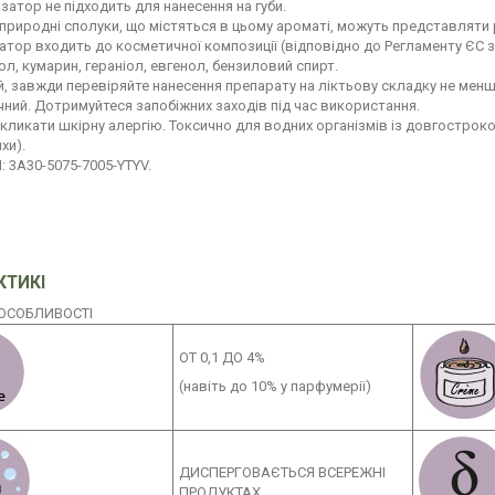
затор не підходить для нанесення на губи.
 природні сполуки, що містяться в цьому ароматі, можуть представляти 
тор входить до косметичної композиції (відповідно до Регламенту ЄС з
л, кумарин, гераніол, евгенол, бензиловий спирт.
й, завжди перевіряйте нанесення препарату на ліктьову складку не менш
чний. Дотримуйтеся запобіжних заходів під час використання.
кликати шкірну алергію. Токсично для водних організмів із довгострок
хи).
: 3A30-5075-7005-YTYV.
КТИКІ
 ОСОБЛИВОСТІ
ОТ 0,1 ДО 4%
(навіть до 10% у парфумерії)
ДИСПЕРГОВАЄТЬСЯ ВСЕРЕЖНІ
ПРОДУКТАХ