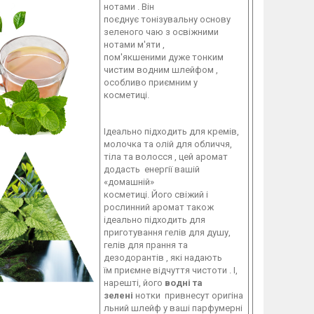
нотами . Він
поєднує тонізувальну основу
зеленого чаю з освіжними
нотами м'яти ,
пом'якшеними дуже тонким
чистим водним шлейфом ,
особливо приємним у
косметиці.
Ідеально підходить для кремів,
молочка та олій для обличчя,
тіла та волосся , цей аромат
додасть енергії вашій
«домашній»
косметиці. Його свіжий і
рослинний аромат також
ідеально підходить для
приготування гелів для душу,
гелів для прання та
дезодорантів , які надають
їм приємне відчуття чистоти . І,
нарешті, його
водні та
зелені
нотки привнесут оригіна
льний шлейф у ваші парфумерні