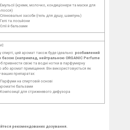
Емульсії (креми, молочко, кондиціонери та маски для
олосся)
Спінювальні засоби (гель для душу, шампунь)
Гелі та лосьйони
Олії й бальзами
АЄ
у спирті, цей аромат також буде ідеально
розбавлений
 базою (наприклад, нейтральною ORGANIC Perfume
об привнести свіжі та водні нотки в парфумерну
 або аромат приміщення. Він використовується як
 у ваших препаратах:
Парфуми на спиртовій основі
ароматні бальзами
Композиції для стрижневого дифузора
муйтеся рекомендованих дозування.