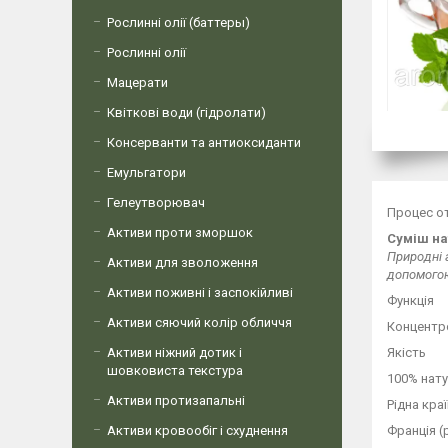
Рослинні олії (баттеры)
Рослинні олії
Мацерати
Квіткові води (гідролати)
Консерванти та антиоксиданти
Емульгатори
Гелеутворювач
Процес о
Активи проти зморшок
Суміш на
Природні 
Активи для зволоження
допомогою
Активи поживні і заспокійливі
Функція
Активи сяючий колір обличчя
Концентр
Активи ніжний дотик і
Якість
шовковиста текстура
100% нату
Активи протизапальні
Рідна кра
Активи кровообіг і схуднення
Франція (