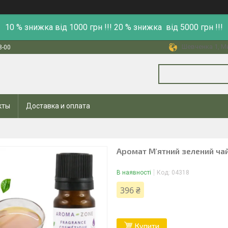
10 % знижка від 1000 грн !!! 20 % знижка від 5000 грн !!!
Шевченка 1, Ми
8-00
кты
Доставка и оплата
Аромат М'ятний зелений чай
В наявності
Код:
04318
396 ₴
Купити