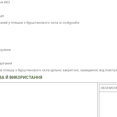
я INCI
ція
ний у пляшки з бурштинового скла зі codigoutte.
горяння
рігання
 в пляшці з бурштинового скла щільно закритою, захищеною від повітря і
ВА Й ВИКОРИСТАННЯ
ОБОНИСН