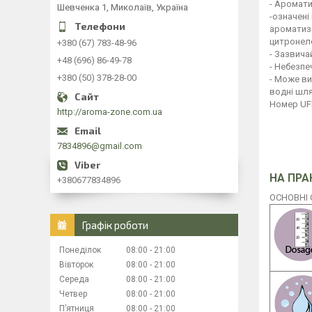
- Аромати
Шевченка 1, Миколаїв, Україна
-означені
ароматиза
цитронело
+380 (67) 783-48-96
- Зазвича
+48 (696) 86-49-78
- Небезпе
+380 (50) 378-28-00
- Може ви
водні шля
Номер UFI
http://aroma-zone.com.ua
7834896@gmail.com
НА ПРА
+380677834896
ОСНОВНІ
Графік роботи
Понеділок
08:00
21:00
Вівторок
08:00
21:00
Середа
08:00
21:00
Четвер
08:00
21:00
Пʼятниця
08:00
21:00