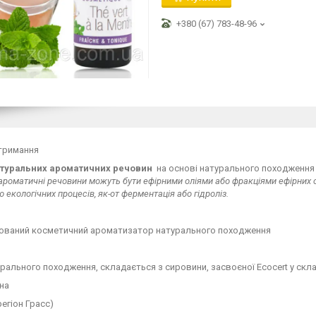
+380 (67) 783-48-96
тримання
туральних ароматичних речовин
на основі натурального походження 
ароматичні речовини можуть бути ефірними оліями або фракціями ефірних о
 екологічних процесів, як-от ферментація або гідроліз.
ований косметичний ароматизатор натурального походження
рального походження, складається з сировини, засвоєної Ecocert у скла
їна
регіон Грасс)