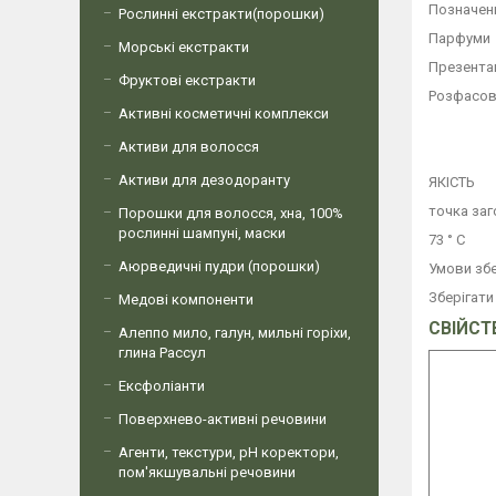
Позначенн
Рослинні екстракти(порошки)
Парфуми
Морські екстракти
Презента
Фруктові екстракти
Розфасова
Активні косметичні комплекси
Активи для волосся
Активи для дезодоранту
ЯКІСТЬ
точка за
Порошки для волосся, хна, 100%
рослинні шампуні, маски
73 ° С
Аюрведичні пудри (порошки)
Умови збе
Зберігати
Медові компоненти
СВІЙСТ
Алеппо мило, галун, мильні горіхи,
глина Рассул
Ексфоліанти
Поверхнево-активні речовини
Агенти, текстури, рН коректори,
пом'якшувальні речовини