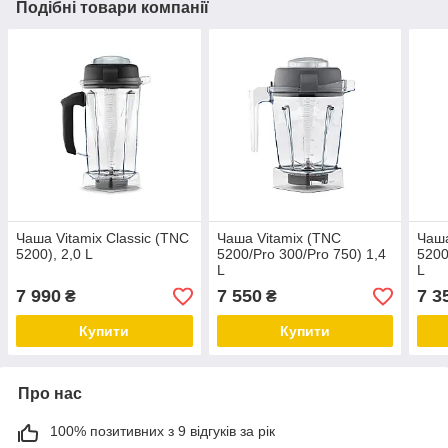
Подібні товари компанії
Чаша Vitamix Classic (TNC
Чаша Vitamix (TNC
Чаша
5200), 2,0 L
5200/Pro 300/Pro 750) 1,4
5200
L
L
7 990
7 550
7 3
₴
₴
Купити
Купити
Про нас
100% позитивних з 9 відгуків за рік