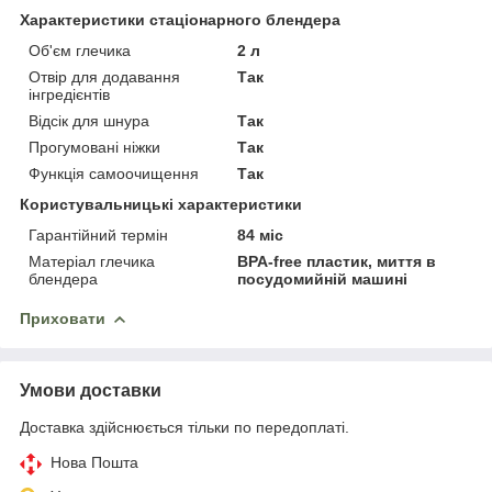
Характеристики стаціонарного блендера
Об'єм глечика
2 л
Отвір для додавання
Так
інгредієнтів
Відсік для шнура
Так
Прогумовані ніжки
Так
Функція самоочищення
Так
Користувальницькі характеристики
Гарантійний термін
84 міс
Матеріал глечика
BPA-free пластик, миття в
блендера
посудомийній машині
Приховати
Умови доставки
Доставка здійснюється тільки по передоплаті.
Нова Пошта