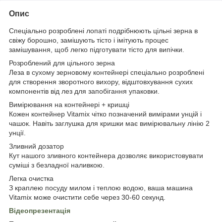
Опис
Спеціально розроблені лопаті подрібнюють цільні зерна в
свіжу борошно, замішують тісто і імітують процес
замішування, щоб легко підготувати тісто для випічки.
Розроблений для цільного зерна
Леза в сухому зерновому контейнері спеціально розроблені
для створення зворотного вихору, відштовхування сухих
компонентів від лез для запобігання упаковки.
Вимірювання на контейнері + кришці
Кожен контейнер Vitamix чітко позначений вимірами унцій і
чашок. Навіть заглушка для кришки має вимірювальну лінію 2
унції.
Зливний дозатор
Кут нашого зливного контейнера дозволяє використовувати
суміші з безладної наливкою.
Легка очистка
З краплею посуду милом і теплою водою, ваша машина
Vitamix може очистити себе через 30-60 секунд.
Відеопрезентація