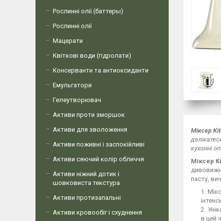
Рослинні олії (баттеры)
Рослинні олії
Мацерати
Квіткові води (гідролати)
Консерванти та антиоксиданти
Емульгатори
Гелеутворювач
Активи проти зморшок
Активи для зволоження
Міксер Ki
делікатес
Активи поживні і заспокійливі
кухонні оп
Активи сяючий колір обличчя
Міксер
K
дивовижни
Активи ніжний дотик і
пасту, ви
шовковиста текстура
Мік
Активи протизапальні
інтенс
Уні
Активи кровообіг і схуднення
в цей 