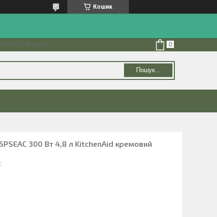
Кошик
колаїв, Україна
Пошук...
PSEAC 300 Вт 4,8 л KitchenAid кремовий
C