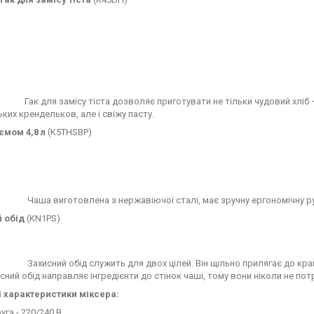
Гак для замісу тіста дозволяє приготувати не тільки чудовий хлі
ьких крендельков, але і свіжу пасту.
ємом 4,8 л
(K5THSBP)
Чаша виготовлена з нержавіючої сталі, має зручну ергономічну р
 обід
(KN1PS)
Захисний обід служить для двох цілей. Він щільно прилягає до кра
исний обід направляє інгредієнти до стінок чаші, тому вони ніколи не п
і характеристики міксера:
уга - 220/240 В