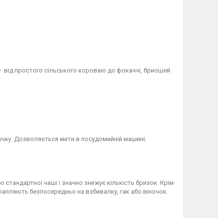
б – від простого сільського короваю до фокаччі, бриошей
учку. Дозволяється мити в посудомийній машині.
ю стандартної чаші і значно знижує кількість бризок. Крім
отрапляють безпосередньо на взбивалку, гак або віночок.