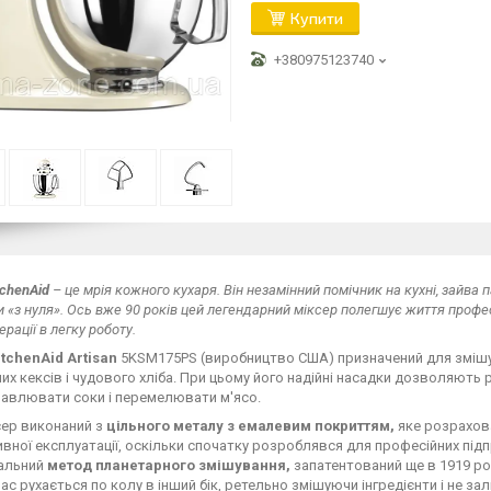
Купити
+380975123740
tchenAid
– це мрія кожного кухаря. Він незамінний помічник на кухні, зайв
и «з нуля». Ось вже 90 років цей легендарний міксер полегшує життя профес
ерації в легку роботу.
itchenAid Artisan
5KSM175PS
(виробництво США) призначений для змішу
х кексів і чудового хліба. При цьому його надійні насадки дозволяють ро
чавлювати соки і перемелювати м'ясо.
сер виконаний з
цільного металу з емалевим покриттям,
яке розрахова
ивної експлуатації, оскільки спочатку розроблявся для професійних під
кальний
метод планетарного змішування,
запатентований ще в 1919 роц
час рухається по колу в інший бік, ретельно змішуючи інгредієнти і не за