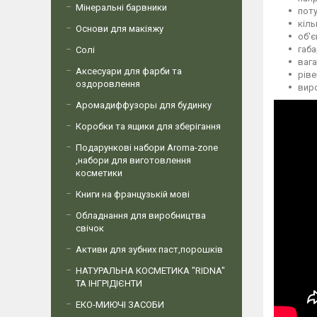
Мінеральні барвники
поту
кіль
Основи для макіяжу
об'є
габа
Солі
вага
Аксесуари для фарби та
ріве
оздоровлення
виро
Аромадиффузоры для будинку
Коробки та ящики для зберігання
Подарункові набори Aroma-zone
,набори для виготовлення
косметики
Книги на французькій мові
Обладнання для виробництва
свічок
Активи для зубних паст,порошків
НАТУРАЛЬНА КОСМЕТИКА "RIDNA"
ТА ІНГРІДІЄНТИ
ЕКО-МИЮЧІ ЗАСОБИ