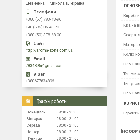
Шевченка 1, Миколаїв, Україна
ОСНОВН
Виробни
+380 (67) 783-48-96
Країна 
+48 (696) 86-49-78
+380 (50) 378-28-00
Сфера в
Матеріа
http://aroma-zone.com.ua
Колір к
Номінал
7834896@gmail.com
Тип мікс
+380677834896
Тип упра
Номінал
Графік роботи
КОРИСТ
Понеділок
08:00
21:00
Гарантій
Вівторок
08:00
21:00
Середа
08:00
21:00
Інформ
Четвер
08:00
21:00
Пʼятниця
08:00
21:00