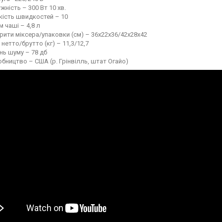
жність – 300 Вт 10 хв.
кість швидкостей – 10
м чаші – 4,8 л
рити міксера/упаковки (см) – 36х22х36/42х28х42
 нетто/брутто (кг) – 11,3/12,7
нь шуму – 78 дб
бництво – США (р. Грінвілль, штат Огайо)