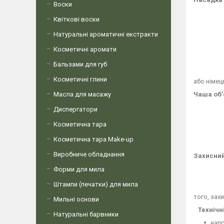
Воски
Квіткові воски
Натуральні ароматичні екстракти
Косметичні аромати
Бальзами для губ
Косметичні глини
або німец
Чаша об'
Масла для масажу
Диспергатори
Косметична тара
Косметична тара Make-up
Виробниче обладнання
Захисний
Форми для мила
Штампи (печатки) для мила
того, зах
Мильні основи
Технічн
Натуральні барвники
напр