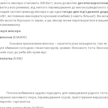
жність міксера становить 300 Ватт, вона дозволяє
десятискоростном
ати у всіх режимах, від легкого перемішування до високошвидкісного з
редній частині приводу міксера є ще одне
гніздо для під'єднання дод
обіт, які повинен виконувати кухонний комбайн (і навіть більше!). Він мо
або молоти борошно із зерен, а ще, міксер може перетворитися в машин
оковижималку.
ація міксера
 віночок
(K5AWW)
Основне призначення віночка – наситити різні інгредієнти, такі як
ля збивання солодких і пікантних мусів, кремів і білкового тіста. Він
кий соус до риби або крем-мус.
 лопатка
(K45B)
Плоска взбивалка чудово підходить для замішування рідкого тіста 
ирання овочевого пюре, перемішування соусів, приготування вершково
 пирогів і тарталеток.
гак для замісу тіста
(K45DH)