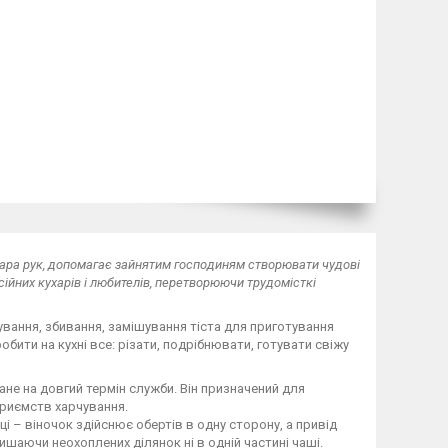
а пара рук, допомагає зайнятим господиням створювати чудові
ійних кухарів і любителів, перетворюючи трудомісткі
вання, збивання, замішування тіста для приготування
бити на кухні все: різати, подрібнювати, готувати свіжу
не на довгий термін служби. Він призначений для
приємств харчування.
і – віночок здійснює обертів в одну сторону, а привід
лишаючи неохоплених ділянок ні в одній частині чаші.