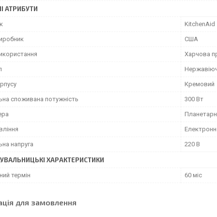
І АТРИБУТИ
к
KitchenAid
виробник
США
икористання
Харчова п
л
Нержавіюч
орпусу
Кремовий
ьна споживана потужність
300 Вт
ера
Планетарн
вління
Електронн
ьна напруга
220 В
УВАЛЬНИЦЬКІ ХАРАКТЕРИСТИКИ
ний термін
60 міс
ація для замовлення