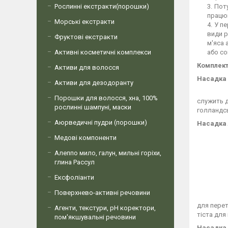
Рослинні екстракти(порошки)
Поту
працюв
Морські екстракти
У пе
види р
Фруктові екстракти
м'яса 
Активні косметичні комплекси
або с
Комплект
Активи для волосся
Насадка
Активи для дезодоранту
Порошки для волосся, хна, 100%
служить д
рослинні шампуні, маски
голландсь
Аюрведичні пудри (порошки)
Насадка
Медові компоненти
Алеппо мило, галун, мильні горіхи,
глина Рассул
Ексфоліанти
Поверхнево-активні речовини
для перет
Агенти, текстури, рН коректори,
тіста для
пом'якшувальні речовини
Насадка 