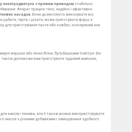
у електродвигуна з прямим приводом
стабільно
бивання. Апарат працює тихо, надійно і ефективно.
аткових насадок
. Вони дозволяють виконувати всі
же рубати, терти, і різати, може приготувати фарш з
ку для приготування пасти або ковбас, консервний ніж
 жирні вершки або яєчні білки, бульбашками повітря. Він
очок також допоможе вам приготувати чудовий майонез,
для кексів і печива, але її також можна використовувати
го масла з різними добавками і замішування здобного