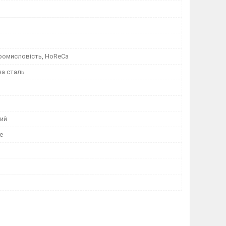
ромисловість, HoReCa
а сталь
ий
е