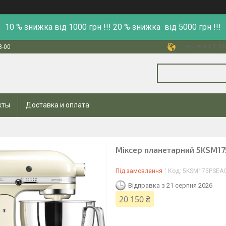
10 % знижка від 1000 грн !!! 20 % знижка від 5000 грн !!!
Шевченка 1, Ми
8-00
кты
Доставка и оплата
Міксер планетарний 5KSM175
Під замовлення
Код:
5KSM175PSEA
Відправка з 21 серпня 2026
20 150 ₴