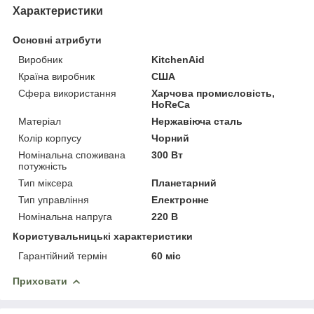
Характеристики
Основні атрибути
Виробник
KitchenAid
Країна виробник
США
Сфера використання
Харчова промисловість,
HoReCa
Матеріал
Нержавіюча сталь
Колір корпусу
Чорний
Номінальна споживана
300 Вт
потужність
Тип міксера
Планетарний
Тип управління
Електронне
Номінальна напруга
220 В
Користувальницькі характеристики
Гарантійний термін
60 міс
Приховати