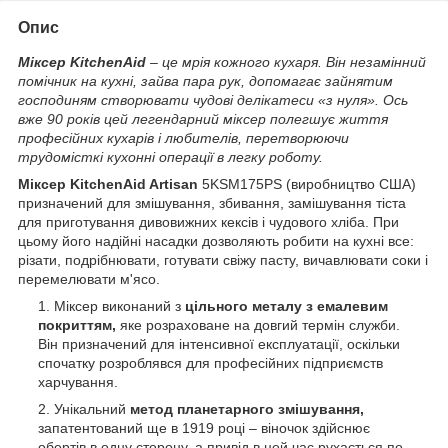
Опис
Міксер KitchenAid
– це мрія кожного кухаря. Він незамінний
помічник на кухні, зайва пара рук, допомагає зайнятим
господиням створювати чудові делікатеси «з нуля». Ось
вже 90 років цей легендарний міксер полегшує життя
професійних кухарів і любителів, перетворюючи
трудомісткі кухонні операції в легку роботу.
Міксер
KitchenAid Artisan
5KSM175PS
(виробництво США)
призначений для змішування, збивання, замішування тіста
для приготування дивовижних кексів і чудового хліба. При
цьому його надійні насадки дозволяють робити на кухні все:
різати, подрібнювати, готувати свіжу пасту, вичавлювати соки і
перемелювати м'ясо.
Міксер виконаний з
цільного металу з емалевим
покриттям,
яке розраховане на довгий термін служби.
Він призначений для інтенсивної експлуатації, оскільки
спочатку розроблявся для професійних підприємств
харчування.
Унікальний
метод планетарного змішування,
запатентований ще в 1919 році – віночок здійснює
обертів в одну сторону, а привід в цей час рухається по