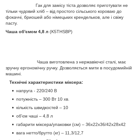
Гак для замісу тіста дозволяє приготувати не
тільки чудовий хліб – від простого сільського короваю до
фокаччі, бриошей або німецьких крендельков, але і свіжу
пасту.
Чаша об'ємом 4,8 л
(K5THSBP)
Чаша виготовлена з нержавіючої сталі, має
зручну ергономічну ручку. Дозволяється мити в посудомийній
машині.
Технічні характеристики міксера:
напруга - 220/240 В
потужність – 300 Вт 10 хв.
кількість швидкостей – 10
об'єм чаші – 4,8 л
габарити міксера/упаковки (см) – 36х22х36/42х28х42
вага нетто/брутто (кг) – 11,3/12,7