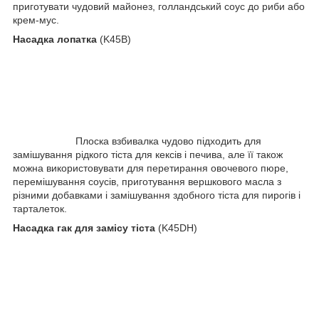
приготувати чудовий майонез, голландський соус до риби або
крем-мус.
Насадка лопатка
(K45B)
Плоска взбивалка чудово підходить для
замішування рідкого тіста для кексів і печива, але її також
можна використовувати для перетирання овочевого пюре,
перемішування соусів, приготування вершкового масла з
різними добавками і замішування здобного тіста для пирогів і
тарталеток.
Насадка гак для замісу тіста
(K45DH)