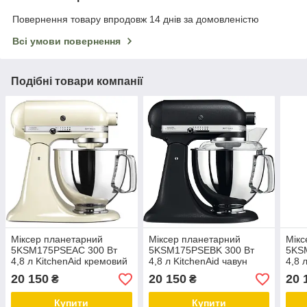
Повернення товару впродовж 14 днів за домовленістю
Всі умови повернення
Подібні товари компанії
Міксер планетарний
Міксер планетарний
Мікс
5KSM175PSEAC 300 Вт
5KSM175PSEBK 300 Вт
5KS
4,8 л KitchenAid кремовий
4,8 л KitchenAid чавун
4,8 
чорний
20 150
20 150
20 
₴
₴
Купити
Купити