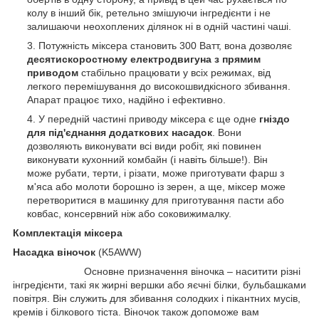
колу в інший бік, ретельно змішуючи інгредієнти і не
залишаючи неохоплених ділянок ні в одній частині чаші.
Потужність міксера становить 300 Ватт, вона дозволяє
десятискоростному електродвигуна з прямим
приводом
стабільно працювати у всіх режимах, від
легкого перемішування до високошвидкісного збивання.
Апарат працює тихо, надійно і ефективно.
У передній частині приводу міксера є ще одне
гніздо
для під'єднання додаткових насадок
. Вони
дозволяють виконувати всі види робіт, які повинен
виконувати кухонний комбайн (і навіть більше!). Він
може рубати, терти, і різати, може приготувати фарш з
м'яса або молоти борошно із зерен, а ще, міксер може
перетворитися в машинку для приготування пасти або
ковбас, консервний ніж або соковижималку.
Комплектація міксера
Насадка віночок
(K5AWW)
Основне призначення віночка – наситити різні
інгредієнти, такі як жирні вершки або яєчні білки, бульбашками
повітря. Він служить для збивання солодких і пікантних мусів,
кремів і білкового тіста. Віночок також допоможе вам