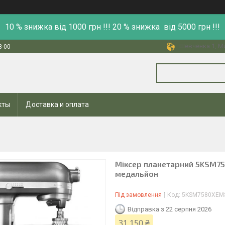
10 % знижка від 1000 грн !!! 20 % знижка від 5000 грн !!!
Шевченка 1, Ми
8-00
кты
Доставка и оплата
Міксер планетарний 5KSM758
медальйон
Під замовлення
Код:
5KSM7580XEM
Відправка з 22 серпня 2026
31 150 ₴