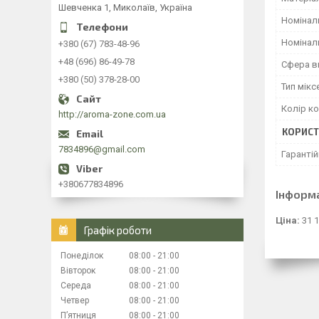
Шевченка 1, Миколаїв, Україна
Номінал
Номінал
+380 (67) 783-48-96
+48 (696) 86-49-78
Сфера в
+380 (50) 378-28-00
Тип мікс
Колір к
http://aroma-zone.com.ua
КОРИСТ
7834896@gmail.com
Гарантій
+380677834896
Інформ
Ціна:
31 1
Графік роботи
Понеділок
08:00
21:00
Вівторок
08:00
21:00
Середа
08:00
21:00
Четвер
08:00
21:00
Пʼятниця
08:00
21:00