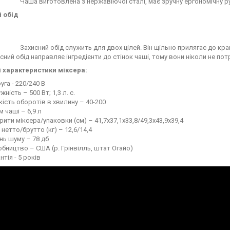
Чаша виготовлена з нержавіючої сталі, має зручну ергономічну р
 обід
Захисний обід служить для двох цілей. Він щільно прилягає до кра
исний обід направляє інгредієнти до стінок чаші, тому вони ніколи не п
і характеристики міксера:
уга - 220/240 В
жність – 500 Вт; 1,3 л. с.
кість оборотів в хвилину – 40-200
м чаші – 6,9 л
рити міксера/упаковки (см) – 41,7х37,1х33,8/49,3х43,9х39,4
 нетто/брутто (кг) – 12,6/14,4
нь шуму – 78 дб
бництво – США (р. Грінвілль, штат Огайо)
нтія - 5 років