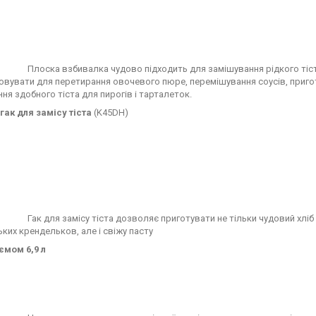
Плоска взбивалка чудово підходить для замішування рідкого тіста
вувати для перетирання овочевого пюре, перемішування соусів, приго
ня здобного тіста для пирогів і тарталеток.
гак для замісу тіста
(K45DH)
Гак для замісу тіста дозволяє приготувати не тільки чудовий хлі
ьких крендельков, але і свіжу пасту
ємом 6,9 л