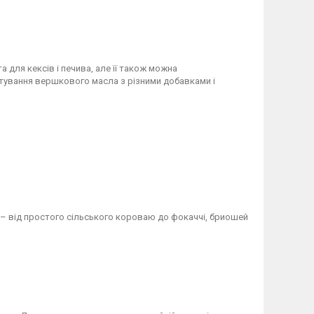
 для кексів і печива, але її також можна
тування вершкового масла з різними добавками і
б – від простого сільського короваю до фокаччі, бриошей