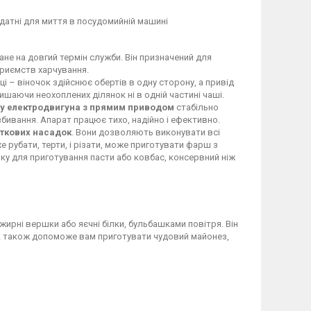
ридатні для миття в посудомийній машині
не на довгий термін служби. Він призначений для
приємств харчування.
і – віночок здійснює обертів в одну сторону, а привід
лишаючи неохоплених ділянок ні в одній частині чаші.
у електродвигуна з прямим приводом
стабільно
бивання. Апарат працює тихо, надійно і ефективно.
аткових насадок
. Вони дозволяють виконувати всі
же рубати, терти, і різати, може приготувати фарш з
ку для приготування пасти або ковбас, консервний ніж
 жирні вершки або яєчні білки, бульбашками повітря. Він
очок також допоможе вам приготувати чудовий майонез,