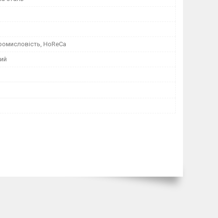
ромисловість, HoReCa
ий