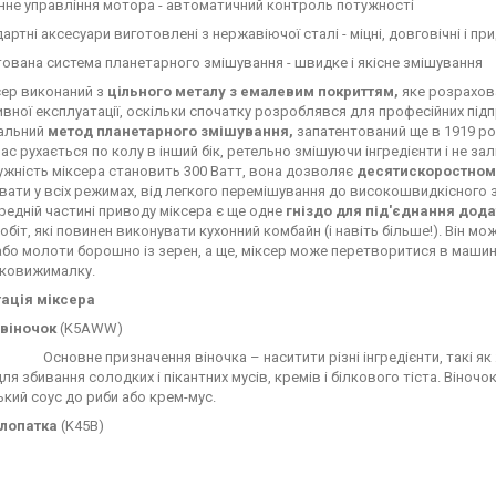
нне управління мотора - автоматичний контроль потужності
ндартні аксесуари виготовлені з нержавіючої сталі - міцні, довговічні і п
тована система планетарного змішування - швидке і якісне змішування
сер виконаний з
цільного металу з емалевим покриттям,
яке розрахова
ивної експлуатації, оскільки спочатку розроблявся для професійних під
кальний
метод планетарного змішування,
запатентований ще в 1919 роц
час рухається по колу в інший бік, ретельно змішуючи інгредієнти і не за
жність міксера становить 300 Ватт, вона дозволяє
десятискоростном
ати у всіх режимах, від легкого перемішування до високошвидкісного з
редній частині приводу міксера є ще одне
гніздо для під'єднання дод
обіт, які повинен виконувати кухонний комбайн (і навіть більше!). Він мо
або молоти борошно із зерен, а ще, міксер може перетворитися в машин
оковижималку.
ація міксера
 віночок
(K5AWW)
Основне призначення віночка – наситити різні інгредієнти, такі як
ля збивання солодких і пікантних мусів, кремів і білкового тіста. Він
кий соус до риби або крем-мус.
 лопатка
(K45B)