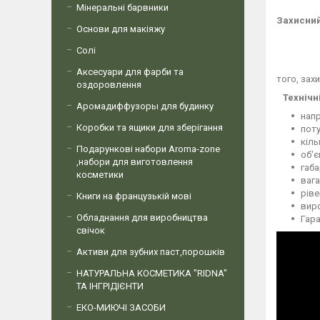
Мінеральні барвники
Захисний
Основи для макіяжу
Солі
Аксесуари для фарби та
того, зах
оздоровлення
Технічн
Аромадиффузоры для будинку
напр
Коробки та ящики для зберігання
поту
кіль
Подарункові набори Aroma-zone
об'є
,набори для виготовлення
габа
косметики
вага
ріве
Книги на французькій мові
виро
Обладнання для виробництва
Гара
свічок
Активи для зубних паст,порошків
НАТУРАЛЬНА КОСМЕТИКА "RIDNA"
ТА ІНГРІДІЄНТИ
ЕКО-МИЮЧІ ЗАСОБИ