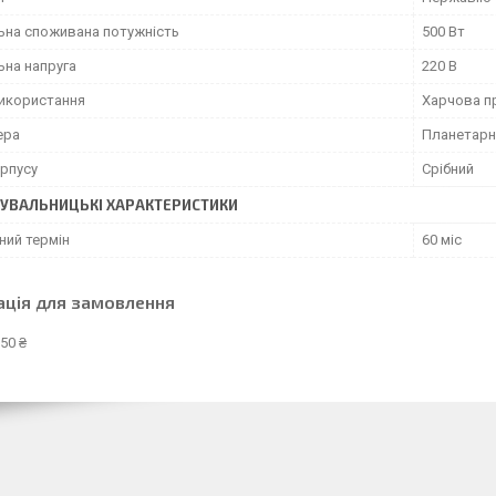
ьна споживана потужність
500 Вт
ьна напруга
220 В
икористання
Харчова п
ера
Планетарн
орпусу
Срібний
УВАЛЬНИЦЬКІ ХАРАКТЕРИСТИКИ
ний термін
60 міс
ація для замовлення
50 ₴