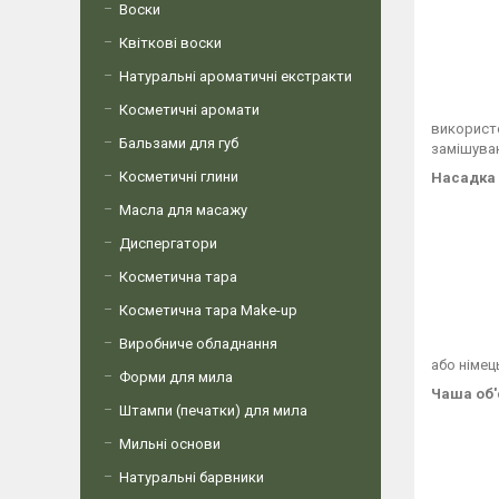
Воски
Квіткові воски
Натуральні ароматичні екстракти
Косметичні аромати
використо
Бальзами для губ
замішуван
Косметичні глини
Насадка 
Масла для масажу
Диспергатори
Косметична тара
Косметична тара Make-up
Виробниче обладнання
або німец
Форми для мила
Чаша об'
Штампи (печатки) для мила
Мильні основи
Натуральні барвники