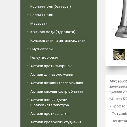
Рослинні олії (баттеры)
Рослинні олії
Мацерати
Квіткові води (гідролати)
Консерванти та антиоксиданти
Емульгатори
Гелеутворювач
Активи проти зморшок
Активи для зволоження
Міксер Ki
Активи поживні і заспокійливі
делікатес
Активи сяючий колір обличчя
кухонні оп
Міксер 5K
Активи ніжний дотик і
шовковиста текстура
- Професі
Активи протизапальні
- Потужні
- Всі дет
Активи кровообіг і схуднення