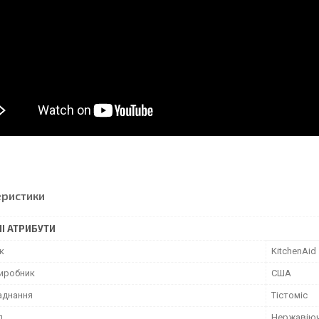
еристики
І АТРИБУТИ
к
KitchenAid
виробник
США
аднання
Тістоміс
л
Нержавіюч