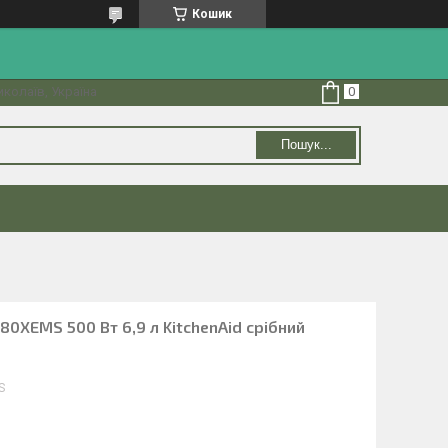
Кошик
колаїв, Україна
Пошук...
0XEMS 500 Вт 6,9 л KitchenAid срібний
S