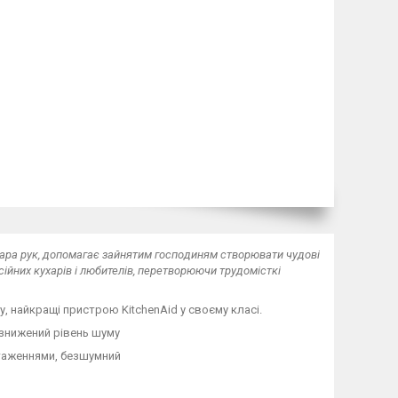
а пара рук, допомагає зайнятим господиням створювати чудові
ійних кухарів і любителів, перетворюючи трудомісткі
у, найкращі пристрою KitchenAid у своєму класі.
 знижений рівень шуму
нтаженнями, безшумний