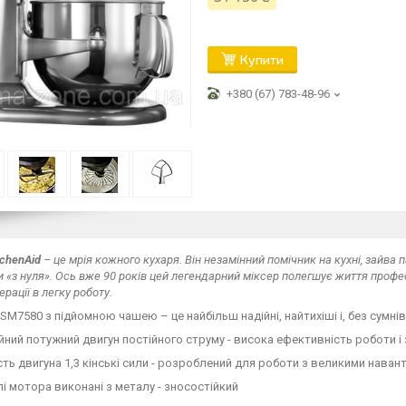
Купити
+380 (67) 783-48-96
tchenAid
– це мрія кожного кухаря. Він незамінний помічник на кухні, зайв
и «з нуля». Ось вже 90 років цей легендарний міксер полегшує життя профес
ерації в легку роботу.
SM7580 з підйомною чашею – це найбільш надійні, найтихіші і, без сумнів
йний потужний двигун постійного струму - висока ефективність роботи і
сть двигуна 1,3 кінські сили - розроблений для роботи з великими нава
алі мотора виконані з металу - зносостійкий