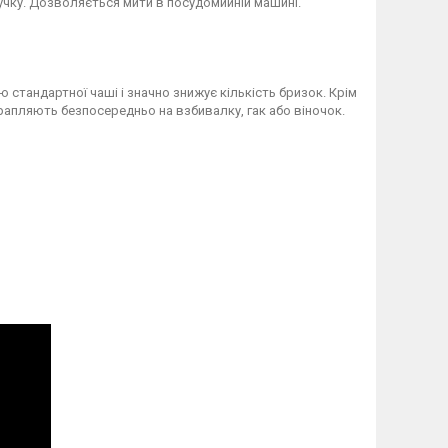
учку. Дозволяється мити в посудомийній машині.
ю стандартної чаші і значно знижує кількість бризок. Крім
отрапляють безпосередньо на взбивалку, гак або віночок.