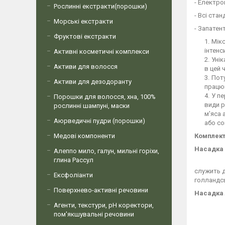
- Електро
Рослинні екстракти(порошки)
- Всі ста
Морські екстракти
- Запатен
Фруктові екстракти
Мік
інтенс
Активні косметичні комплекси
Уні
Активи для волосся
в цей 
Поту
Активи для дезодоранту
працюв
У пе
Порошки для волосся, хна, 100%
види р
рослинні шампуні, маски
м'яса 
Аюрведичні пудри (порошки)
або с
Медові компоненти
Комплект
Насадка
Алеппо мило, галун, мильні горіхи,
глина Рассул
служить д
Ексфоліанти
голландсь
Поверхнево-активні речовини
Насадка
Агенти, текстури, рН коректори,
пом'якшувальні речовини