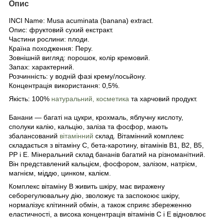
Опис
INCI Name: Musa acuminata (banana) extract.
Опис: фруктовий сухий екстракт.
Частини рослини: плоди.
Країна походження: Перу.
Зовнішній вигляд: порошок, колір кремовий.
Запах: характерний.
Розчинність: у водній фазі крему/лосьйону.
Концентрація використання: 0,5%.
Якість: 100%
натуральний, косметика
та харчовий продукт.
Банани — багаті на цукри, крохмаль, яблучну кислоту,
сполуки калію, кальцію, заліза та фосфор, мають
збалансований
вітамінний
склад. Вітамінний комплекс
складається з вітаміну С, бета-каротину, вітамінів B1, B2, B5,
PP і E. Мінеральний склад бананів багатий на різноманітний.
Він представлений кальцієм, фосфором, залізом, натрієм,
магнієм, міддю, цинком, калієм.
Комплекс вітаміну В живить шкіру, має виражену
себорегулювальну дію, зволожує та заспокоює шкіру,
нормалізує клітинний обмін, а також сприяє збереженню
еластичності, а висока концентрація вітамінів C і Е відновлює