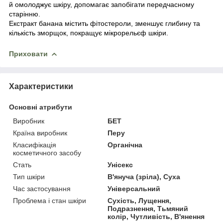
й омолоджує шкіру, допомагає запобігати передчасному
старінню.
Екстракт банана містить фітостероли, зменшує глибину та
кількість зморщок, покращує мікрорельєф шкіри.
Приховати
Характеристики
Основні атрибути
Виробник
БЕТ
Країна виробник
Перу
Класифікація
Органічна
косметичного засобу
Стать
Унісекс
Тип шкіри
В'януча (зріла), Суха
Час застосування
Універсальний
Проблема і стан шкіри
Сухість, Лущення,
Подразнення, Тьмяний
колір, Чутливість, В'янення