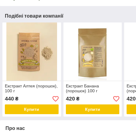
Подібні товари компанії
Екстракт Алтея (порошок),
Екстракт Банана
Екст
100 г
(порошок) 100 г
(пор
440
420
420
₴
₴
Купити
Купити
Про нас