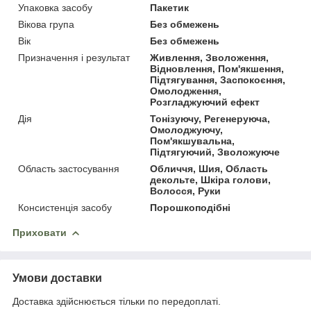
Упаковка засобу
Пакетик
Вікова група
Без обмежень
Вік
Без обмежень
Призначення і результат
Живлення, Зволоження,
Відновлення, Пом'якшення,
Підтягування, Заспокоєння,
Омолодження,
Розгладжуючий ефект
Дія
Тонізуючу, Регенеруюча,
Омолоджуючу,
Пом'якшувальна,
Підтягуючий, Зволожуюче
Область застосування
Обличчя, Шия, Область
декольте, Шкіра голови,
Волосся, Руки
Консистенція засобу
Порошкоподібні
Приховати
Умови доставки
Доставка здійснюється тільки по передоплаті.