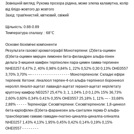
Зовнішній вигляд: Рухома прозора рідина, може злегка каламутна, колір
від блідо-жовтого до жовтого
Захід: трав'янистий, квітковий, свіжий
Щільність: 0.88-0.89
Температура спалаху: : 68°C
Основні біохімічні компоненти
Результати газової хроматографії Монотерпени: (Z)бета-оцимен
(Е)бета-оцимен мирцен лимонен бета-феландрен альфа-пінен
дельта-3-кишеня камфен терпінолен пара-цимен гамма-терпинен
NHE0257 6,47% 2, 40% 0,98% 0,84% 1, 22% 0,52% 0,30 0,13% OHE0557
3,70% 3,70% — - - - - - - - - - - - - - - - - - - Монотерпеноли: Складні ефіри
терпенів: Кетони: ліналоол терпен-4-ол альфа-терпінеол бороннеол
нероліл ліналіл-ацетат лаванділ-ацетат гераніл-ацетат нерілетату
круптону камфор NE0257 25,47% 3, 1, 1,04% 1,0 0,1,0% 15% 36,73%
2,60% 0,60% 0,34% 0,41% 0,35% OHE0557 25,18% 1, 11% — - 33,68%
2,88% - - - - - Терпеноїди: Сесквітерпени: Сесквітерпеноли: 1,8-цинеол
бета-каріофілен (Е)бета-фаранезен аль-сантален герма-D альфа-
трансбергамо гамамо гамадин-гнатіно-циналпа-циналпа-оліналпа
NHE0257 1,43% 4,13% 1,95% 0,45% 0,42% 0,14% 0,19% 0,15%
OHE0557 - - - - - - - -