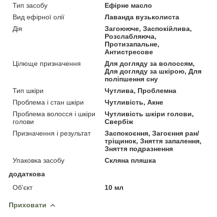
Тип засобу
Ефірне масло
Вид ефірної олії
Лаванда вузьколиста
Дія
Загоююче, Заспокійлива,
Розслабляюча,
Протизапальне,
Антистресове
Цілюще призначення
Для догляду за волоссям,
Для догляду за шкірою, Для
поліпшення сну
Тип шкіри
Чутлива, Проблемна
Проблема і стан шкіри
Чутливість, Акне
Проблема волосся і шкіри
Чутливість шкіри голови,
голови
Свербіж
Призначення і результат
Заспокоєння, Загоєння ран/
тріщинок, Зняття запалення,
Зняття подразнення
Упаковка засобу
Скляна пляшка
додаткова
Об'єкт
10 мл
Приховати