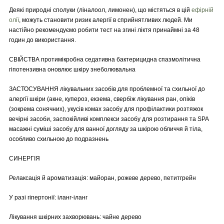
Деякі природні сполуки (ліналоол, лимонен), що містяться в цій
ефірній
олії
, можуть становити ризик алергії в сприйнятливих людей. Ми
настійно рекомендуємо робити тест на згині ліктя принаймні за 48
годин до використання.
СВІЙСТВА протимікробна седативна бактерицидна спазмолітична
гіпотензивна оновлює шкіру знеболювальна
ЗАСТОСУВАННЯ лікувальних засобів для проблемної та схильної до
алергії шкіри (акне, купероз, екзема, свербіж лікування ран, опіків
(зокрема сонячних), укусів комах засобу для профілактики розтяжок
вечірні засоби, заспокійливі комплекси засобу для розтирання та SPA
масажні суміші засобу для ванної догляду за шкірою обличчя й тіла,
особливо схильною до подразнень
СИНЕРГІЯ
Релаксація й ароматизація: майоран, рожеве дерево, петитгрейн
У разі гіпертонії: іланг-іланг
Лікування шкірних захворювань: чайне дерево