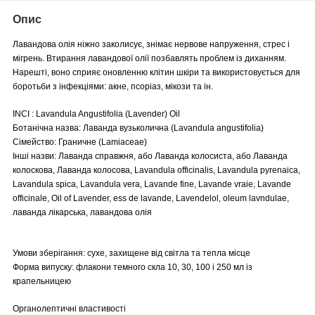
Опис
Лавандова олія ніжно заколисує, знімає нервове напруження, стрес і
мігрень. Втирання лавандової олії позбавлять проблем із диханням.
Нарешті, воно сприяє оновленню клітин шкіри та використовується для
боротьби з інфекціями: акне, псоріаз, мікози та ін.
INCI : Lavandula Angustifolia (Lavender) Oil
Ботанічна назва: Лаванда вузьколична (Lavandula angustifolia)
Сімейство: Граничне (Lamiaceae)
Інші назви: Лаванда справжня, або Лаванда колосиста, або Лаванда
колоскова, Лаванда колосова, Lavandula officinalis, Lavandula pyrenaica,
Lavandula spica, Lavandula vera, Lavande fine, Lavande vraie, Lavande
officinale, Oil of Lavender, ess de lavande, Lavendelol, oleum lavndulae,
лаванда лікарська, лавандова олія
Умови зберігання: сухе, захищене від світла та тепла місце
Форма випуску: флакони темного скла 10, 30, 100 і 250 мл із
крапельницею
Органолептичні властивості