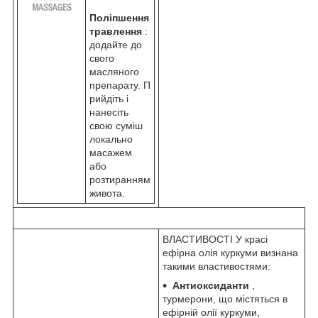
Поліпшення
травлення
:
додайте до
свого
масляного
препарату. П
рийдіть і
нанесіть
свою суміш
локально
масажем
або
розтиранням
живота.
ВЛАСТИВОСТІ У красі
ефірна олія куркуми визнана
такими властивостями:
Антиоксиданти
,
турмерони, що містяться в
ефірній олії куркуми,