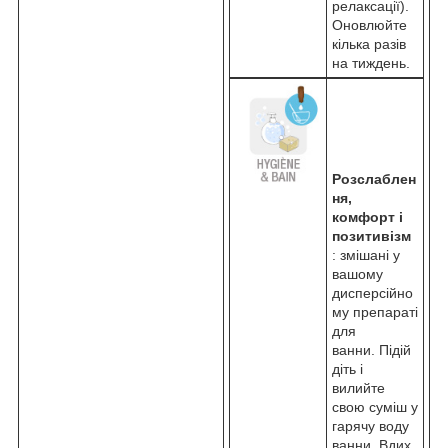
релаксації).
Оновлюйте
кілька разів
на тиждень.
Розслаблен
ня,
комфорт і
позитивізм
: змішані у
вашому
дисперсійно
му препараті
для
ванни. Підій
діть і
вилийте
свою суміш у
гарячу воду
ванни. Вдих