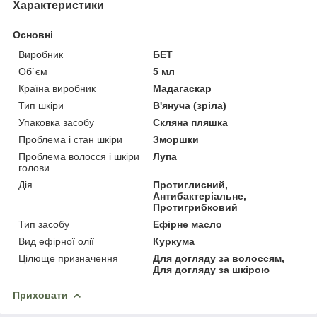
Характеристики
Основні
Виробник
БЕТ
Об`єм
5 мл
Країна виробник
Мадагаскар
Тип шкіри
В'януча (зріла)
Упаковка засобу
Скляна пляшка
Проблема і стан шкіри
Зморшки
Проблема волосся і шкіри
Лупа
голови
Дія
Протиглисний,
Антибактеріальне,
Протигрибковий
Тип засобу
Ефірне масло
Вид ефірної олії
Куркума
Цілюще призначення
Для догляду за волоссям,
Для догляду за шкірою
Приховати