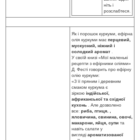
ніть і
розслабтеся.
Як і порошок куркуми, ефірна
олія куркуми має
перцевий,
мускусний, ніжний і
солодкий аромат
.
У своїй книзі «Мої маленькі
рецепти з ефірними оліями»
Д. Фесті говорить про ефірну
олію куркуми:
«З її пряним і деревним
смаком куркума є
зіркою
індійської,
африканської та східної
кухонь
. Але дозволено
все:
риба, птиця. ,
яловичина, свинина, овочі,
макарони, яйця, супи
та
навіть салати у
вигляді
ароматизованої