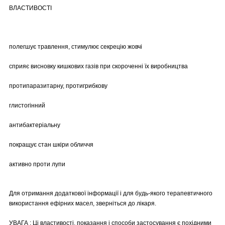
ВЛАСТИВОСТІ
полегшує травлення, стимулює секрецію жовчі
сприяє висновку кишкових газів при скороченні їх виробництва
протипаразитарну, протигрибкову
глистогінний
антибактеріальну
покращує стан шкіри обличчя
активно проти лупи
Для отримання додаткової інформації і для будь-якого терапевтичного
використання ефірних масел, зверніться до лікаря.
УВАГА : Ці властивості, показання і способи застосування є похідними