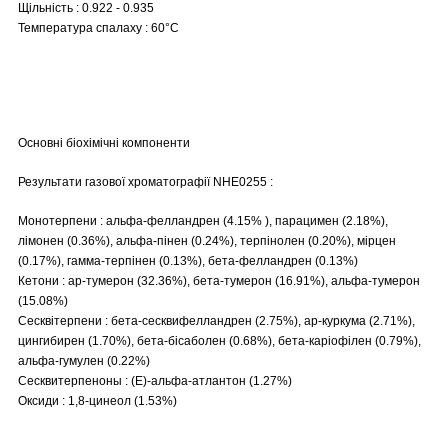
Щільність : 0.922 - 0.935
Температура спалаху : 60°C
Основні біохімічні компоненти
Результати газової хроматографії NHE0255 :
Монотерпени : альфа-фелландрен (4.15% ), парацимен (2.18%),
лімонен (0.36%), альфа-пінен (0.24%), терпінолен (0.20%), мірцен
(0.17%), гамма-терпінен (0.13%), бета-фелландрен (0.13%)
Кетони : ар-тумерон (32.36%), бета-тумерон (16.91%), альфа-тумерон
(15.08%)
Сесквітерпени : бета-сесквифелландрен (2.75%), ар-куркума (2.71%),
цингибирен (1.70%), бета-бісаболен (0.68%), бета-каріофілен (0.79%),
альфа-гумулен (0.22%)
Сесквитерпеноны : (E)-альфа-атлантон (1.27%)
Оксиди : 1,8-цинеол (1.53%)