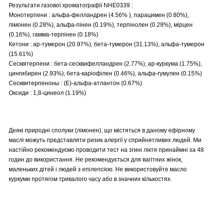
Результати газової хроматографії NHE0339 :
Монотерпени : альфа-фелландрен (4.56% ), парацимен (0.80%),
лімонен (0.28%), альфа-пінен (0.19%), терпінолен (0.29%), мірцен
(0.16%), гамма-терпінен (0.18%)
Кетони : ар-тумерон (20.97%), бета-тумерон (31.13%), альфа-тумерон
(15.61%)
Сесквітерпени : бета-сесквифелландрен (2.77%), ар-куркума (1.75%),
цингибирен (2.93%), бета-каріофілен (0.46%), альфа-гумулен (0.15%)
Сесквитерпеноны : (E)-альфа-атлантон (0.67%)
Оксиди : 1,8-цинеол (1.19%)
Деякі природні сполуки (лімонен), що містяться в даному ефірному
маслі можуть представляти ризик алергії у сприйнятливих людей. Ми
настійно рекомендуємо проводити тест на згині ліктя принаймні за 48
годин до використання. Не рекомендується для вагітних жінок,
маленьких дітей і людей з епілепсією. Не використовуйте масло
куркуми протягом тривалого часу або в значних кількостях.