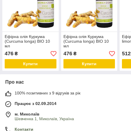
Ефірна олія Куркума
Ефірна олія Куркума
Ефір
(Curcuma longa) BIO 10
(Curcuma longa) BIO 10
limo
мл
мл
476
476
512
₴
₴
Купити
Купити
Про нас
100% позитивних з 9 відгуків за рік
Працює з 02.09.2014
м. Миколаїв
Шевченка 1, Миколаїв, Україна
Контакти