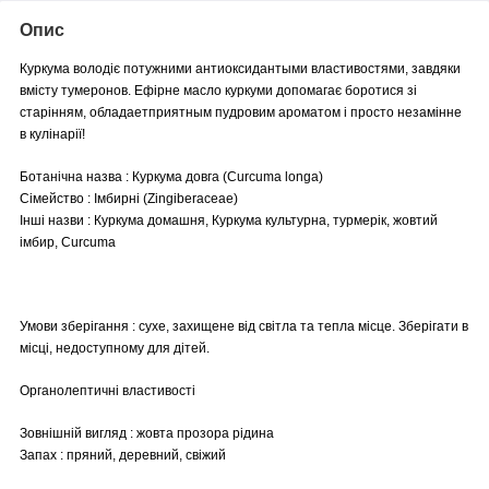
Опис
Куркума володіє потужними антиоксидантыми властивостями, завдяки
вмісту тумеронов. Ефірне масло куркуми допомагає боротися зі
старінням, обладаетприятным пудровим ароматом і просто незамінне
в кулінарії!
Ботанічна назва : Куркума довга (Curcuma longa)
Сімейство : Імбирні (Zingiberaceae)
Інші назви : Куркума домашня, Куркума культурна, турмерік, жовтий
імбир, Curcuma
Умови зберігання : сухе, захищене від світла та тепла місце. Зберігати в
місці, недоступному для дітей.
Органолептичні властивості
Зовнішній вигляд : жовта прозора рідина
Запах : пряний, деревний, свіжий