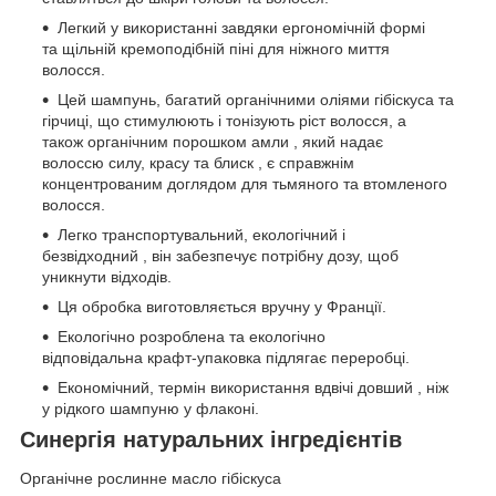
Легкий у використанні завдяки ергономічній формі
та щільній кремоподібній піні для ніжного миття
волосся.
Цей шампунь, багатий органічними оліями гібіскуса та
гірчиці, що стимулюють і тонізують ріст волосся, а
також органічним порошком амли , який надає
волоссю силу, красу та блиск , є справжнім
концентрованим доглядом для тьмяного та втомленого
волосся.
Легко транспортувальний, екологічний і
безвідходний , він забезпечує потрібну дозу, щоб
уникнути відходів.
Ця обробка виготовляється вручну у Франції.
Екологічно розроблена та екологічно
відповідальна крафт-упаковка підлягає переробці.
Економічний, термін використання вдвічі довший , ніж
у рідкого шампуню у флаконі.
Синергія натуральних інгредієнтів
Органічне рослинне масло гібіскуса