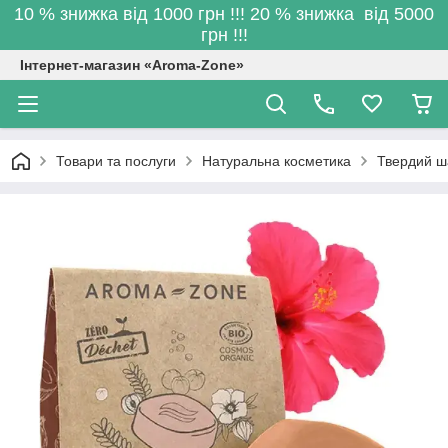
10 % знижка від 1000 грн !!! 20 % знижка від 5000
грн !!!
Інтернет-магазин «Aroma-Zone»
Товари та послуги
Натуральна косметика
Твердий ша