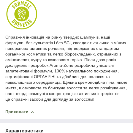
Справжня інновація на ринку твердих шампунів, наші
формули, без сульфатів і без SCI, складаються лише з м’яких
поверхнево-активних речовин, підтверджених стандартом
органічної косметики та легко біорозкладаних, отриманих з
амінокислот, цукру та кокосового горіха. Після двох років
досліджень і розробок Aroma-Zone розробила унікальні
запатентовані формули, 100% натурального походження,
сертифіковані ОРГАНІЧНІ та дбайливі для волосся та
навколишнього середовища. Щільна кремоподібна піна, ніжне
миття, шовковисте та блискуче волосся та легке розчісування,
наші тверді шампуні з концентрацією активних інгредієнтів –
це справжні засоби для догляду за волоссям!
Приховати
Характеристики