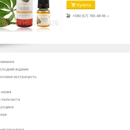
Купити
+380 (67) 783-48-96
тримання
олодний віджим
рослини екстрагують
 назва
я пальчаста
 родина
ceae
ий інгредієнт