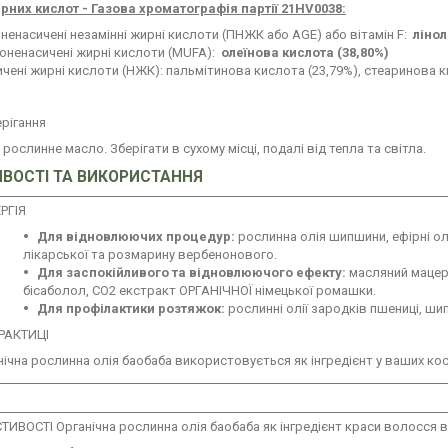
рних кислот - Газова хроматографія партії 21HV0038:
ненасичені незамінні жирні кислоти (ПНЖК або AGE) або вітамін F:
лінол
оненасичені жирні кислоти (MUFA):
олеїнова кислота (38,80%)
чені жирні кислоти (НЖК): пальмітинова кислота (23,79%), стеаринова к
рігання
 рослинне масло. Зберігати в сухому місці, подалі від тепла та світла.
ВОСТІ ТА ВИКОРИСТАННЯ
РГІЯ
Для відновлюючих процедур:
рослинна олія шипшини, ефірні олі
лікарської та розмарину вербенонового.
Для заспокійливого та відновлюючого ефекту:
масляний мацер
бісаболол, СО2 екстракт ОРГАНІЧНОЇ німецької ромашки.
Для профілактики розтяжок:
рослинні олії зародків пшениці, ши
РАКТИЦІ
нічна рослинна олія баобаба використовується як інгредієнт у ваших ко
ТИВОСТІ Органічна рослинна олія баобаба як інгредієнт краси волосся 