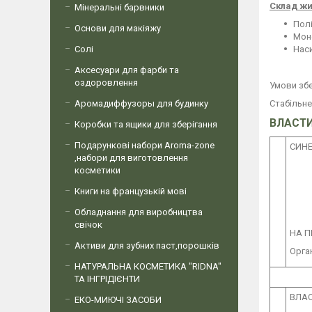
Склад жи
Мінеральні барвники
Полі
Основи для макіяжу
Мон
Солі
Наси
Аксесуари для фарби та
оздоровлення
Умови збе
Аромадиффузоры для будинку
Стабільне
ВЛАСТИ
Коробки та ящики для зберігання
Подарункові набори Aroma-zone
СИНЕ
,набори для виготовлення
косметики
Книги на французькій мові
Обладнання для виробництва
свічок
НА П
Активи для зубних паст,порошків
Орга
НАТУРАЛЬНА КОСМЕТИКА "RIDNA"
ТА ІНГРІДІЄНТИ
ВЛАС
ЕКО-МИЮЧІ ЗАСОБИ