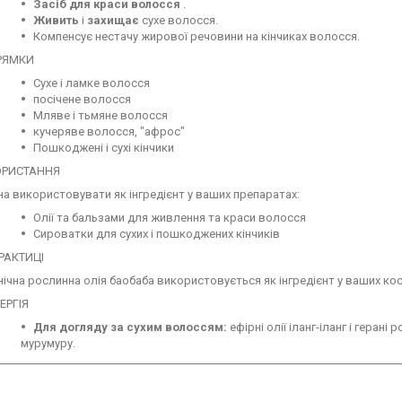
Засіб для краси волосся
.
Живить
і
захищає
сухе волосся.
Компенсує нестачу жирової речовини на кінчиках волосся.
РЯМКИ
Сухе і ламке волосся
посічене волосся
Мляве і тьмяне волосся
кучеряве волосся, "афрос"
Пошкоджені і сухі кінчики
ОРИСТАННЯ
а використовувати як інгредієнт у ваших препаратах:
Олії та бальзами для живлення та краси волосся
Сироватки для сухих і пошкоджених кінчиків
РАКТИЦІ
нічна рослинна олія баобаба використовується як інгредієнт у ваших ко
РГІЯ
Для догляду за сухим волоссям:
ефірні олії іланг-іланг і герані
мурумуру.