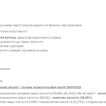
ці номер партії супроводжується буквою серії упаковки.
птичні властивості
ній вигляд:
дуже рідка масляниста рідина
ід жовтого до темно-жовтого
егкий горіховий
осить швидко проникає в шкіру.
ь
милення
ія
рних кислот - Газова хроматографія партії 20HV0220
:
ненасичені незамінні жирні кислоти (ПНЖК або AGE) або вітамін F:
лінол
оненасичені жирні кислоти (MUFA):
олеїнова кислота (38,80%)
чені жирні кислоти (НЖК): пальмітинова кислота (23,79%), стеаринова к