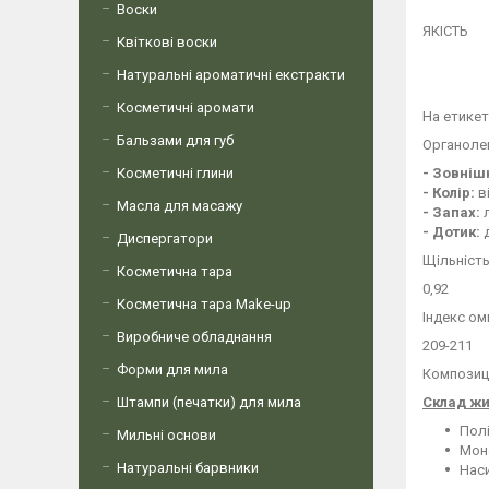
Воски
ЯКІСТЬ
Квіткові воски
Натуральні ароматичні екстракти
Косметичні аромати
На етикет
Бальзами для губ
Органоле
Косметичні глини
- Зовніш
- Колір:
в
Масла для масажу
- Запах:
л
- Дотик:
д
Диспергатори
Щільніст
Косметична тара
0,92
Косметична тара Make-up
Індекс о
Виробниче обладнання
209-211
Форми для мила
Композиц
Штампи (печатки) для мила
Склад жи
Полі
Мильні основи
Мон
Натуральні барвники
Наси