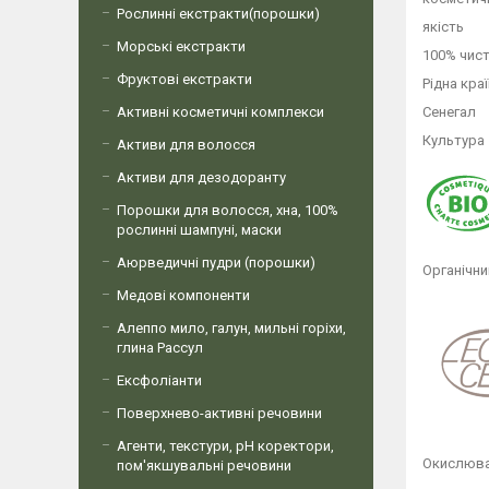
Рослинні екстракти(порошки)
якість
Морські екстракти
100% чист
Фруктові екстракти
Рідна кра
Активні косметичні комплекси
Сенегал
Культура
Активи для волосся
Активи для дезодоранту
Порошки для волосся, хна, 100%
рослинні шампуні, маски
Аюрведичні пудри (порошки)
Органічни
Медові компоненти
Алеппо мило, галун, мильні горіхи,
глина Рассул
Ексфоліанти
Поверхнево-активні речовини
Агенти, текстури, рН коректори,
Окислюва
пом'якшувальні речовини