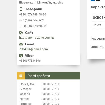
Шевченка 1, Миколаїв, Україна
Характ
+380 (67) 783-48-96
ОСНОВН
+48 (696) 86-49-78
Об`єм
+380 (50) 378-28-00
http://aroma-zone.com.ua
Інформ
Ціна:
740
7834896@gmail.com
+380677834896
Графік роботи
Понеділок
08:00
21:00
Вівторок
08:00
21:00
Середа
08:00
21:00
Четвер
08:00
21:00
Пʼятниця
08:00
21:00