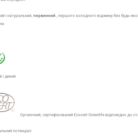
ий і натуральний,
первинний
, першого холодного віджиму без будь-якої 
їна
й і дикий
Органічний, сертифікований Ecocert Greenlife відповідно до ст
льний потенціал