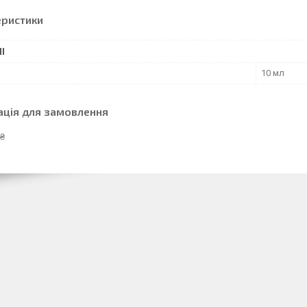
еристики
І
10 мл
ація для замовлення
 ₴