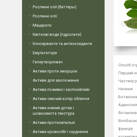
Рослинні олії (баттеры)
Рослинні олії
Мацерати
Квіткові води (гідролати)
Консерванти та антиоксиданти
Емульгатори
Гелеутворювач
Спосіб о
Активи проти зморшок
Перший х
Активи для зволоження
Частину 
Насіння
Активи поживні і заспокійливі
Ботанічна
Активи сяючий колір обличчя
Адансоні
Активи ніжний дотик і
ботанічна
шовковиста текстура
Bombaca
Активи протизапальні
функція
Активи кровообіг і схуднення
косметичн