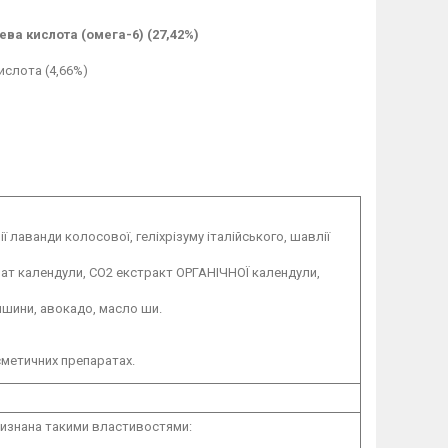
ева кислота (омега-6) (27,42%)
ислота (4,66%)
ї лаванди колосової, геліхрізуму італійського, шавлії
ат календули, СО2 екстракт ОРГАНІЧНОЇ календули,
пшини, авокадо, масло ши.
сметичних препаратах.
визнана такими властивостями: