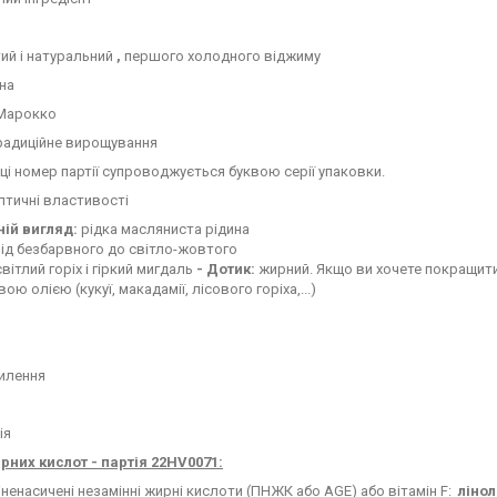
ий і натуральний
,
першого холодного віджиму
їна
 Марокко
радиційне вирощування
ці номер партії супроводжується буквою серії упаковки.
птичні властивості
ній вигляд:
рідка масляниста рідина
ід безбарвного до світло-жовтого
вітлий горіх і гіркий мигдаль
- Дотик:
жирний. Якщо ви хочете покращити 
ю олією (кукуї, макадамії, лісового горіха,...)
ь
милення
ія
рних кислот - партія 22HV0071:
ненасичені незамінні жирні кислоти (ПНЖК або AGE) або вітамін F:
лінол