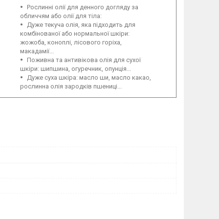
Рослинні олії для денного догляду за
обличчям або олії для тіла:
Дуже текуча олія, яка підходить для
комбінованої або нормальної шкіри:
жожоба, коноплі, лісового горіха,
макадамії...
Поживна та антивікова олія для сухої
шкіри: шипшина, огуречник, опунція...
Дуже суха шкіра: масло ши, масло какао,
рослинна олія зародків пшениці...