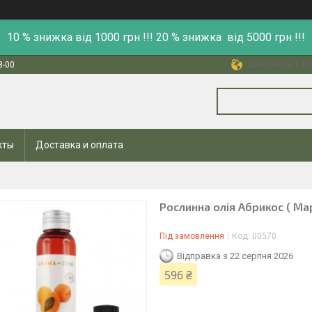
10 % знижка від 1000 грн !!! 20 % знижка від 5000 грн !!!
Шевченка 1, Ми
8-00
кты
Доставка и оплата
Рослинна олія Абрикос ( Мар
Під замовлення
Код:
00570
Відправка з 22 серпня 2026
596 ₴