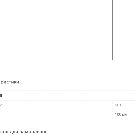
еристики
І
к
БЕТ
100 мл
ація для замовлення