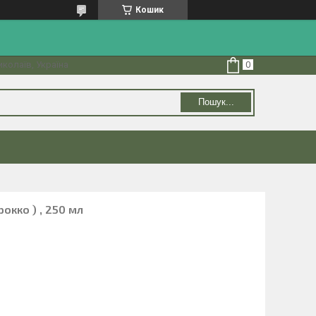
Кошик
колаїв, Україна
Пошук...
окко ) , 250 мл