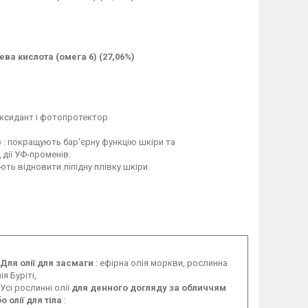
ева кислота (омега 6) (27,06%)
оксидант і фотопротектор
)
: покращують бар'єрну функцію шкіри та
дії УФ-променів.
ть відновити ліпідну плівку шкіри.
Для олії для засмаги
: ефірна олія моркви, рослинна
ія Буріті,
Усі рослинні олії
для денного догляду за обличчям
о олії для тіла
: