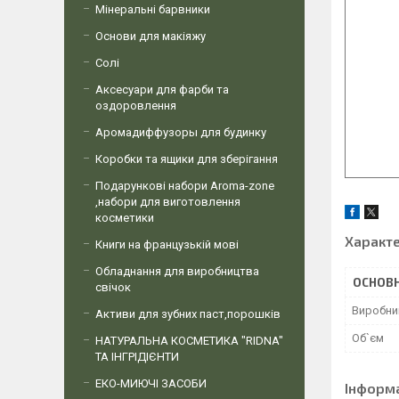
Мінеральні барвники
Основи для макіяжу
Солі
Аксесуари для фарби та
оздоровлення
Аромадиффузоры для будинку
Коробки та ящики для зберігання
Подарункові набори Aroma-zone
,набори для виготовлення
косметики
Характ
Книги на французькій мові
Обладнання для виробництва
ОСНОВН
свічок
Виробни
Активи для зубних паст,порошків
Об`єм
НАТУРАЛЬНА КОСМЕТИКА "RIDNA"
ТА ІНГРІДІЄНТИ
ЕКО-МИЮЧІ ЗАСОБИ
Інформ