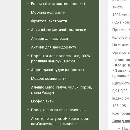
Рослинні екстракти(порошки)
якість
Морські екстракти
100% чист
Фруктові екстракти
Рідна кра
Активні косметичні комплекси
Пресинг:
КультурТ
Активи для волосся
На етикет
Активи для дезодоранту
Органоле
Порошки для волосся, хна, 100%
- Зовніш
рослинні шампуні, маски
- Колір:
в
Аюрведичні пудри (порошки)
- Запах:
с
проникливо
Медові компоненти
Щільніст
Алеппо мило, галун, мильні горіхи,
0,91-0,92
глина Рассул
Індекс о
Ексфоліанти
185-195
Поверхнево-активні речовини
Композиц
Агенти, текстури, рН коректори,
Склад жи
пом'якшувальні речовини
Полі