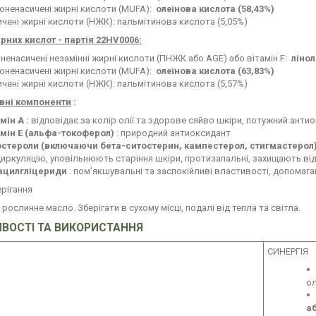
оненасичені жирні кислоти (MUFA):
олеїнова кислота (58,43%)
чені жирні кислоти (НЖК): пальмітинова кислота (5,05%)
рних кислот - партія 22HV0006:
ненасичені незамінні жирні кислоти (ПНЖК або AGE) або вітамін F:
лінол
оненасичені жирні кислоти (MUFA):
олеїнова кислота (63,83%)
чені жирні кислоти (НЖК): пальмітинова кислота (5,57%)
ивні компоненти
:
мін А :
відповідає за колір олії та здорове сяйво шкіри, потужний анти
амін Е (альфа-токоферол)
: природний антиоксидант
остероли (включаючи бета-ситостерин, кампестерол, стигмастерол
иркуляцію, уповільнюють старіння шкіри, протизапальні, захищають від 
ацилгліцериди
: пом'якшувальні та заспокійливі властивості, допомагаю
рігання
 рослинне масло. Зберігати в сухому місці, подалі від тепла та світла.
ВОСТІ ТА ВИКОРИСТАННЯ
СИНЕРГІЯ
ол
аб