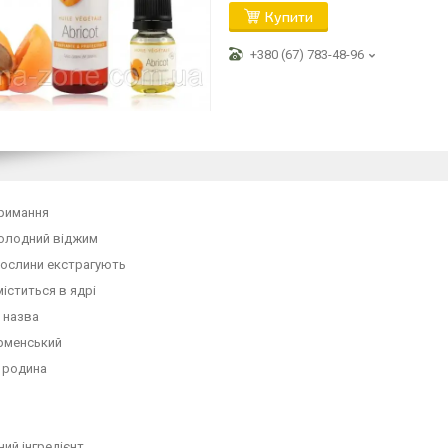
Купити
+380 (67) 783-48-96
тримання
олодний віджим
рослини екстрагують
іститься в ядрі
 назва
ірменський
 родина
ий інгредієнт