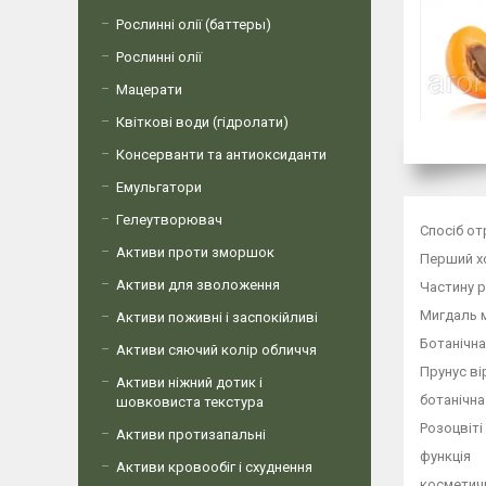
Рослинні олії (баттеры)
Рослинні олії
Мацерати
Квіткові води (гідролати)
Консерванти та антиоксиданти
Емульгатори
Гелеутворювач
Спосіб о
Активи проти зморшок
Перший х
Активи для зволоження
Частину 
Мигдаль м
Активи поживні і заспокійливі
Ботанічна
Активи сяючий колір обличчя
Прунус в
Активи ніжний дотик і
ботанічна
шовковиста текстура
Розоцвіті
Активи протизапальні
функція
Активи кровообіг і схуднення
косметичн