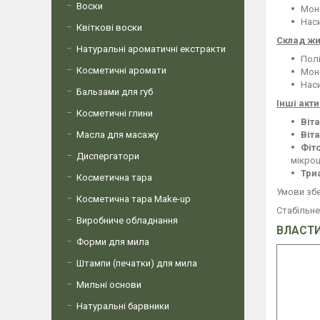
Воски
Мон
Наси
Квіткові воски
Склад жи
Натуральні ароматичні екстракти
Полі
Косметичні аромати
Мон
Наси
Бальзами для губ
Інші акт
Косметичні глини
Віта
Масла для масажу
Віт
Фіт
Диспергатори
мікроц
Три
Косметична тара
Умови збе
Косметична тара Make-up
Стабільне
Виробниче обладнання
ВЛАСТИ
Форми для мила
Штампи (печатки) для мила
Мильні основи
Натуральні барвники