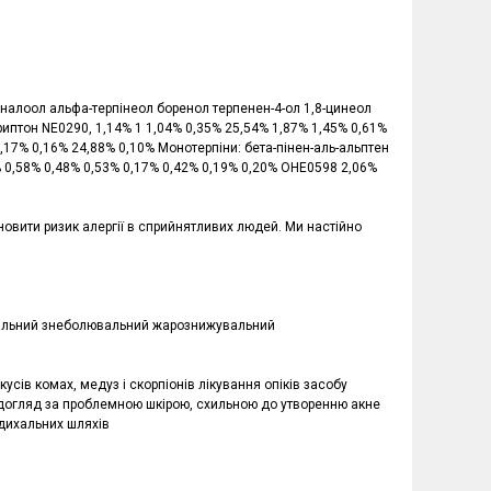
іналоол альфа-терпінеол боренол терпенен-4-ол 1,8-цинеол
иптон NE0290, 1,14% 1 1,04% 0,35% 25,54% 1,87% 1,45% 0,61%
,17% 0,16% 24,88% 0,10% Монотерпіни: бета-пінен-аль-альптен
0,58% 0,48% 0,53% 0,17% 0,42% 0,19% 0,20% OHE0598 2,06%
новити ризик алергії в сприйнятливих людей. Ми настійно
вальний знеболювальний жарознижувальний
сів комах, медуз і скорпіонів лікування опіків засобу
су догляд за проблемною шкірою, схильною до утворенню акне
 дихальних шляхів