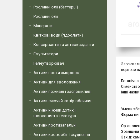
Рослинні олії (баттеры)
Рослинні олії
Мацерати
Квіткові води (гідролати)
Консерванти та антиоксиданти
Емульгатори
Гелеутворювач
Загоювальн
нервове на
Активи проти зморшок
Ботанічна 
Активи для зволоження
Сімейство:
Активи поживні і заспокійливі
Інші назви
Активи сяючий колір обличчя
Умови збер
Активи ніжний дотик і
Форма вип
шовковиста текстура
Активи протизапальні
Органолеп
Зовнішній
Активи кровообіг і схуднення
Захід: ка