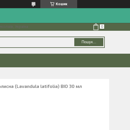
Кошик
колаїв, Україна
Пошук...
исна (Lavandula latifolia) BIO 30 мл