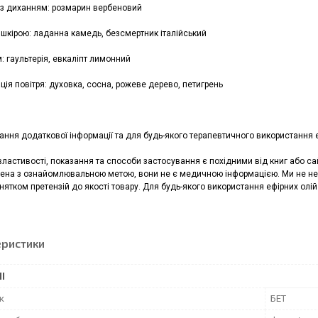
з диханням: розмарин вербеновий
 шкірою: ладанна камедь, безсмертник італійський
: гаультерія, евкаліпт лимонний
ія повітря: духовка, сосна, рожеве дерево, петигрень
ння додаткової інформації та для будь-якого терапевтичного використання е
властивості, показання та способи застосування є похідними від книг або с
ена з ознайомлювальною метою, вони не є медичною інформацією. Ми не нес
инятком претензій до якості товару. Для будь-якого використання ефірних олій
еристики
І
к
БЕТ