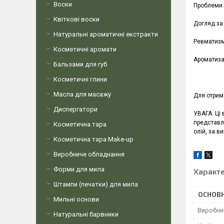
Воски
Проблеми 
Квіткові воски
Догляд за
Натуральні ароматичні екстракти
Ревматизм
Косметичні аромати
Ароматизац
Бальзами для губ
Косметичні глини
Масла для масажу
Для отрима
Диспергатори
УВАГА: Ці 
представл
Косметична тара
олій, за в
Косметична тара Make-up
Виробниче обладнання
Форми для мила
Характ
Штампи (печатки) для мила
ОСНОВН
Мильні основи
Виробни
Натуральні барвники