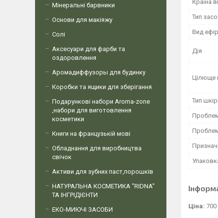
Країна 
Мінеральні барвники
Тип засо
Основи для макіяжу
Вид ефір
Солі
Аксесуари для фарби та
Дія
оздоровлення
Аромадиффузоры для будинку
Цілюще 
Коробки та ящики для зберігання
Тип шкір
Подарункові набори Aroma-zone
,набори для виготовлення
Проблема
косметики
Проблем
Книги на французькій мові
Признач
Обладнання для виробництва
свічок
Упаковк
Активи для зубних паст,порошків
НАТУРАЛЬНА КОСМЕТИКА "RIDNA"
Інформ
ТА ІНГРІДІЄНТИ
Ціна:
700
ЕКО-МИЮЧІ ЗАСОБИ