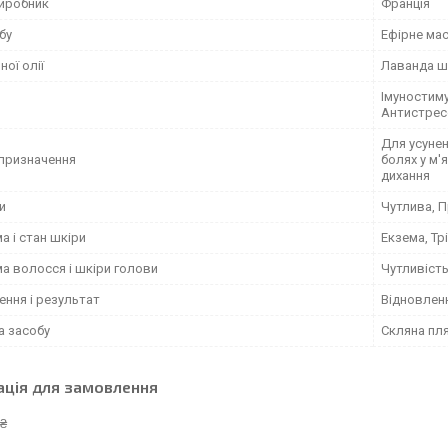
виробник
Франція
бу
Ефірне ма
ної олії
Лаванда ш
Імуностим
Антистрес
Для усунен
призначення
болях у м'
дихання
и
Чутлива, 
 і стан шкіри
Екзема, Тр
а волосся і шкіри голови
Чутливість
ення і результат
Відновлен
а засобу
Скляна пл
ація для замовлення
 ₴