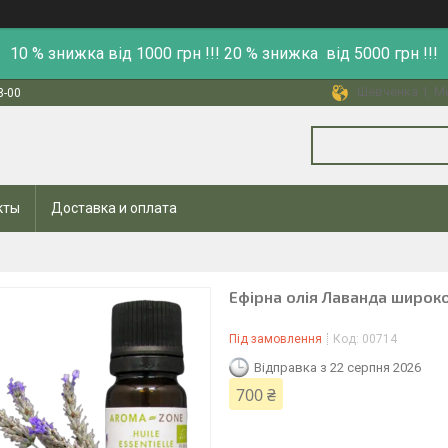
10 % знижка від 1000 грн !!! 20 % знижка від 5000 грн !!!
Шевченка 1, Ми
8-00
кты
Доставка и оплата
Ефірна олія Лаванда широкол
Під замовлення
Код:
00714
Відправка з 22 серпня 2026
700 ₴