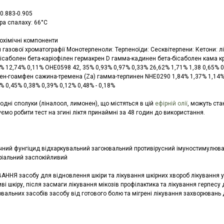
 0.883-0.905
ра спалаху: 66°C
іохімічні компоненти
 газової хроматографії Монотерпеноли: Терпеноїди: Сесквітерпени: Кетони: л
бісаболен бета-каріофілен гермакрен D гамма-кадинен бета-бісаболен кама кр
% 12,74% 0,11% OHE0598 42, 35% 0,93% 0,97% 0,33% 26,62% 1,71% 1,38 0,65% 0
ен-гоамфен сажина-тремена (Zа) гамма-терпинен NHE0290 1,84% 1,37% 1,14% 
% 0,45% 0,38% 0,39% 0,12% 0,48% - 0,18%
одні сполуки (ліналоол, лимонен), що містяться в цій
ефірній олії
, можуть ста
мо робити тест на згині ліктя принаймні за 48 годин до використання.
чний фунгіцид відхаркувальний загоювальний противірусний імуностимулю
ріальний заспокійливий
НЯ засобу для відновлення шкіри та лікування шкірних хвороб лікування уку
ві шкіру, після засмаги лікування мікозів профілактика та лікування герпе
вальних засобів засобу від готового болю та мігрені лікування захворювань