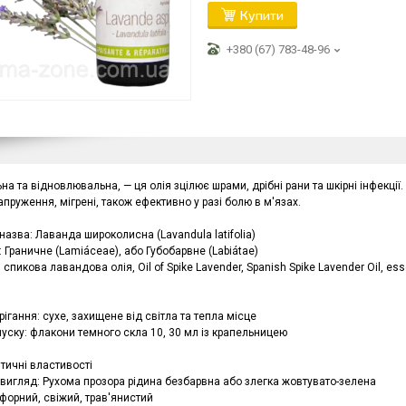
Купити
+380 (67) 783-48-96
а та відновлювальна, — ця олія зцілює шрами, дрібні рани та шкірні інфекції
пруження, мігрені, також ефективно у разі болю в м'язах.
назва: Лаванда широколисна (Lavandula latifolia)
 Граничне (Lamiáceae), або Губобарвне (Labiátae)
: спикова лавандова олія, Oil of Spike Lavender, Spanish Spike Lavender Oil, es
ігання: сухе, захищене від світла та тепла місце
уску: флакони темного скла 10, 30 мл із крапельницею
тичні властивості
 вигляд: Рухома прозора рідина безбарвна або злегка жовтувато-зелена
мфорний, свіжий, трав'янистий