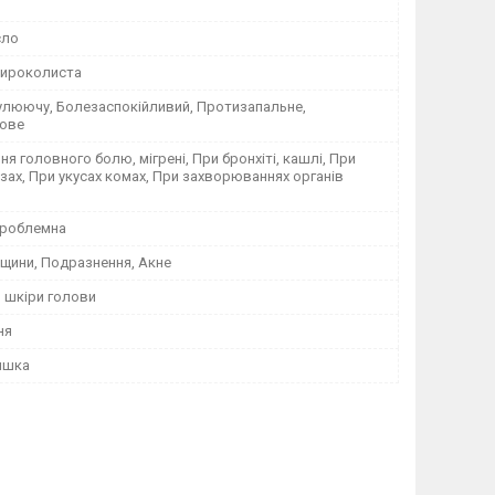
сло
ироколиста
улюючу, Болезаспокійливий, Протизапальне,
ове
ня головного болю, мігрені, При бронхіті, кашлі, При
язах, При укусах комах, При захворюваннях органів
Проблемна
іщини, Подразнення, Акне
 шкіри голови
ня
яшка