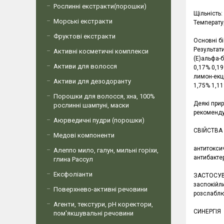
Рослинні екстракти(порошки)
Щільність:
Морські екстракти
Температу
Фруктові екстракти
Основні б
Результати
Активні косметичні комплекси
(Е)альфа-
Активи для волосся
0,17% 0,19
лимон-екц
Активи для дезодоранту
1,75% 1,11
Порошки для волосся, хна, 100%
Деякі прир
рослинні шампуні, маски
рекомендує
Аюрведичні пудри (порошки)
СВІЙСТВА
Медові компоненти
антитокси
Алеппо мило, галун, мильні горіхи,
антибакте
глина Рассул
Ексфоліанти
ЗАСТОСУВАН
заспокійли
Поверхнево-активні речовини
розслаблю
Агенти, текстури, рН коректори,
СИНЕРГІЯ
пом'якшувальні речовини