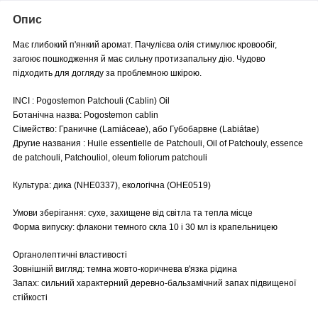
Опис
Має глибокий п'янкий аромат. Пачулієва олія стимулює кровообіг,
загоює пошкодження й має сильну протизапальну дію. Чудово
підходить для догляду за проблемною шкірою.
INCI : Pogostemon Patchouli (Cablin) Oil
Ботанічна назва: Pogostemon cablin
Сімейство: Граничне (Lamiáceae), або Губобарвне (Labiátae)
Другие названия : Huile essentielle de Patchouli, Oil of Patchouly, essence
de patchouli, Patchouliol, oleum foliorum patchouli
Культура: дика (NHE0337), екологічна (OHE0519)
Умови зберігання: сухе, захищене від світла та тепла місце
Форма випуску: флакони темного скла 10 і 30 мл із крапельницею
Органолептичні властивості
Зовнішній вигляд: темна жовто-коричнева в'язка рідина
Запах: сильний характерний деревно-бальзамічний запах підвищеної
стійкості