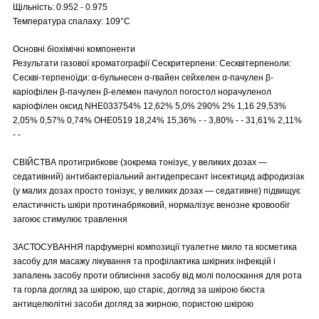
Щільність: 0.952 - 0.975
Температура спалаху: 109°C
Основні біохімічні компоненти
Результати газової хроматографії Сескритерпени: Сесквітерпеноли:
Сескві-терпеноїди: α-бульнесен α-гвайен сейхелен α-пачулен β-
каріофілен β-пачулен β-елемен пачулол погостол норачуленол
каріофілен оксид NHE033754% 12,62% 5,0% 290% 2% 1,16 29,53%
2,05% 0,57% 0,74% OHE0519 18,24% 15,36% - - 3,80% - - 31,61% 2,11%
- -
СВІЙСТВА протигрибкове (зокрема тонізує, у великих дозах —
седативний) антибактеріальний антидепресант інсектицид афродизіак
(у малих дозах просто тонізує, у великих дозах — седативне) підвищує
еластичність шкіри протинабряковий, нормалізує венозне кровообіг
загоює стимулює травлення
ЗАСТОСУВАННЯ парфумерні композиції туалетне мило та косметика
засобу для масажу лікування та профілактика шкірних інфекцій і
запалень засобу проти облисіння засобу від молі полоскання для рота
та горла догляд за шкірою, що старіє, догляд за шкірою бюста
антицелюлітні засоби догляд за жирною, пористою шкірою