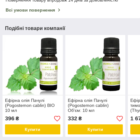
Всі умови повернення
Подібні товари компанії
Ефірна олія Пачулі
Ефірна олія Пачулі
Ефір
(Pogostemon cablin) BIO
(Pogostemon cablin)
тим
10 мл
Об'єм: 10 мл
(Thy
Об'є
396
332
1 6
₴
₴
Купити
Купити