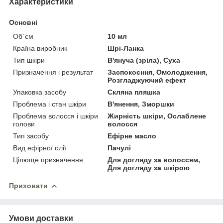
Характеристики
Основні
Об`єм
10 мл
Країна виробник
Шрі-Ланка
Тип шкіри
В'януча (зріла), Суха
Призначення і результат
Заспокоєння, Омолодження,
Розгладжуючий ефект
Упаковка засобу
Скляна пляшка
Проблема і стан шкіри
В'янення, Зморшки
Проблема волосся і шкіри
Жирність шкіри, Ослаблене
голови
волосся
Тип засобу
Ефірне масло
Вид ефірної олії
Пачулі
Цілюще призначення
Для догляду за волоссям,
Для догляду за шкірою
Приховати
Умови доставки