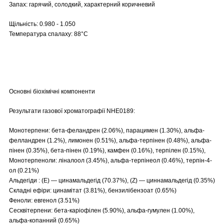
Запах: гарячий, солодкий, характерний коричневий
Щільність: 0.980 - 1.050
Температура спалаху: 88°C
Основні біохімічні компоненти
Результати газової хроматографії NHE0189:
Монотерпени: бета-феландрен (2.06%), парацимен (1.30%), альфа-
фелландрен (1.2%), лимонен (0.51%), альфа-терпінен (0.48%), альфа-
пінен (0.35%), бета-пінен (0.19%), камфен (0.16%), терпілен (0.15%),
Монотерпеноли: ліналоол (3.45%), альфа-терпінеол (0.46%), терпін-4-
ол (0.21%)
Альдегіди : (E) — цинамальдегід (70.37%), (Z) — циннамальдегід (0.35%)
Складні ефіри: цинамітат (3.81%), бензилібензоат (0.65%)
Феноли: евгенол (3.51%)
Сесквітерпени: бета-каріофілен (5.90%), альфа-гумулен (1.00%),
альфа-копанний (0.65%)