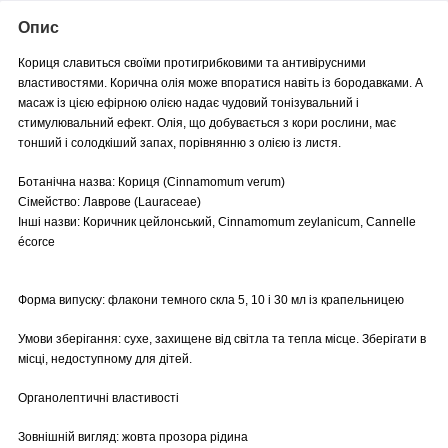
Опис
Кориця славиться своїми протигрибковими та антивірусними
властивостями. Корична олія може впоратися навіть із бородавками. А
масаж із цією ефірною олією надає чудовий тонізувальний і
стимулювальний ефект. Олія, що добувається з кори рослини, має
тонший і солодкіший запах, порівнянню з олією із листя.
Ботанічна назва: Кориця (Cinnamomum verum)
Сімейство: Лаврове (Lauraceae)
Інші назви: Коричник цейлонський, Cinnamomum zeylanicum, Cannelle
écorce
Форма випуску: флакони темного скла 5, 10 і 30 мл із крапельницею
Умови зберігання: сухе, захищене від світла та тепла місце. Зберігати в
місці, недоступному для дітей.
Органолептичні властивості
Зовнішній вигляд: жовта прозора рідина