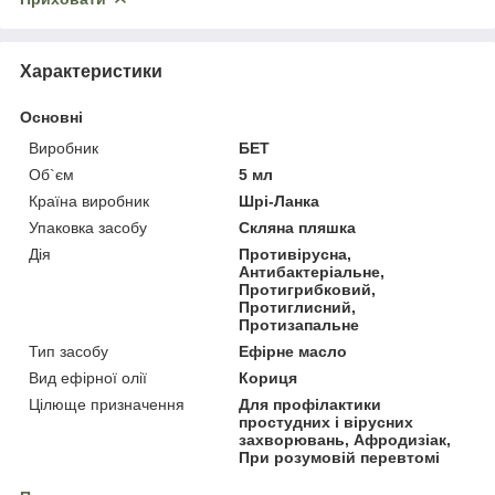
Характеристики
Основні
Виробник
БЕТ
Об`єм
5 мл
Країна виробник
Шрі-Ланка
Упаковка засобу
Скляна пляшка
Дія
Противірусна,
Антибактеріальне,
Протигрибковий,
Протиглисний,
Протизапальне
Тип засобу
Ефірне масло
Вид ефірної олії
Кориця
Цілюще призначення
Для профілактики
простудних і вірусних
захворювань, Афродизіак,
При розумовій перевтомі