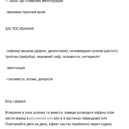
— засіб, що стимулює менструацію
- викликає приплив крові
ЗАСТОСУВАННЯ
- інфекції кишкові (діарея, дизентерія), сечовивідних шляхів (цистит),
тропічні (амбубіаз, черевний тиф), гельмінтоз, ентерколіт
- імпотенція
- сонливість, втома, депресія
Біль і діарея:
Втирання в зону шлунка та живота: завжди розводьте ефірну олію
листя кориці в
рослинній олії
або в 3 частинах лавандової олії.
Повторюйти двічі на день, ефект настає приблизно через годину.