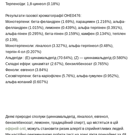
Терпеноїди: 1,8-цинеол (0.18%)
Результати газової хроматографії OHE0476:
Монотерпени: бета-феландрен (1.69%), парацимен (1.216%), альфа-
фелландрен (1.015%), лимонен (0.439%), альфа-терпінен (0.391%),
альфа-пінен (0.295%), бета-пінен (0.159%), камфен (0.134%), тепілен
(0.139),
Монотерпеноли: ліналоол (3.327%), альфа-терпінеол (0.48%),
терпін-4-ол (0.207%)
Альдегіди : (E)-цинамальдегід (70.64%), (Z) — циннамальдегід (0.580%)
Складні ефіри: цинамітат (2.67%), бензилібензоат (0.765%)
Феноли: евгенол (3.84%)
Сесквітерпени: бета-каріофілен (5.76%), альфа-гумулен (0.952%),
альфа-копаний (0.607%)
Деякі природні сполуки (циннамальдегід, ліналоол, евгенол,
бензилібензоат, лемонен, традиційний спирт), що містяться в цій
ефірній олії
, можуть становити ризик алергії в сприйнятливих людей.
Ми настійно рекомендуємо робити тест на згині ліктя принаймні за 48