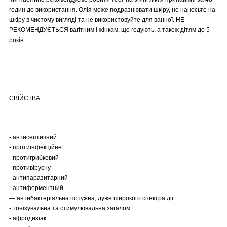
годин до використання. Олія може подразнювати шкіру, не наносьте на
шкіру в чистому вигляді та не використовуйте для ванної. НЕ
РЕКОМЕНДУЄТЬСЯ вагітним і жінкам, що годують, а також дітям до 5
років.
СВІЙСТВА
- антисептичний
- протиінфекційне
- протигрибковий
- противірусну
- антипаразитарний
- антиферментний
— антибактеріальна потужна, дуже широкого спектра дії
- тонізувальна та стимулювальна загалом
- афродизіак