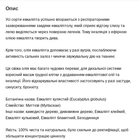
Опис
Усі сорти евкаліпта успішно впораються з респіраторними
захворюваннями завдяки евкаліптолу, який сприяє відтоку слизу та
легко виділяється через поверхню легенів. Тому інгаляція з ефірною
олією евкаліпта творить дива.
Крім того, олія евкаліпта допомагає у разі вугрів, послаблюючи
активність сальних залоз і чинячи звужувальну дію на тканині.
Ця свіжа олія має багато чудових переваг, для дихальної системи
корисний масаж грудної клітки з додаванням евкаліптової олії та
інгаляції. Його відхаркувальні властивості застосовують у разі застуди,
синуситу, бронхіту.
Ботанічна назва: Евкаліпт кулястий (Eucalyptus globulus)
Сімейство: Миттєві (Myrtaceae)
Інші назви: камедисте дерево, дивовижне дерево, Евкаліпт клейкий,
Евкаліпт кульковий, Евкаліпт блакитний, Безодиниця
Якість: 100% чиста та натуральна, було схильне до ректифікації, щоб
збільшити концентрацію цинеолу.