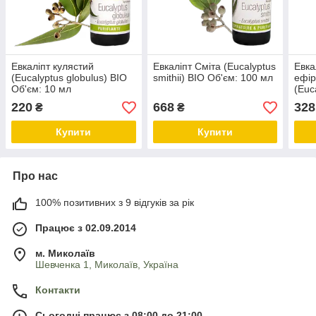
Евкаліпт кулястий
Евкаліпт Сміта (Eucalyptus
Евка
(Eucalyptus globulus) BIO
smithii) BIO Об'єм: 100 мл
ефір
Об'єм: 10 мл
(Euc
10 м
220
668
328
₴
₴
Купити
Купити
Про нас
100% позитивних з 9 відгуків за рік
Працює з 02.09.2014
м. Миколаїв
Шевченка 1, Миколаїв, Україна
Контакти
Сьогодні працює з 08:00 до 21:00