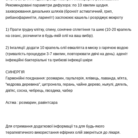
Рекомендовані параметри дифузора: по 10 хвилин щодня.
захворювання дихальних шляхів (бронхіт астматичний, грип,
рибанофарингіти, ларингіт) заспокоює кашель і розріджує мокроту
1) Прати грудну клітку, спину, сонячне сплетіння та шию (10-20 крапель
на сеанс, розчинити в будь-якій олії на ваш вибір).
2) Інгаляції: додати 10 крапель олії евкаліпта в миску з гарячою водою
(тривалість процедури 3-7 хвилин, повторювати двічі на день). аденіт
інфекційні бактеріальні та грибкові інфекції шкіри
СИНЕРГІЯ
Гармонійні поєднання: розмарин, гаультерія, ялівець, лаванда, м'ята,
"кедрова деревина", цитронела, герань, чайне дерево, ньяулі, дягель,
дів'яс, сосна, чебрець, гвоздика, чабер
Астма : розмарин, равінтсара
Для отримання додаткової інформації та для будь-якого
терапевтичного використання ефірних олій зверніться до лікаря.