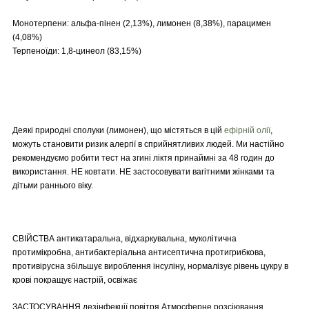
Монотерпени: альфа-пінен (2,13%), лимонен (8,38%), парацимен
(4,08%)
Терпеноїди: 1,8-цинеол (83,15%)
Деякі природні сполуки (лимонен), що містяться в цій
ефірній олії
,
можуть становити ризик алергії в сприйнятливих людей. Ми настійно
рекомендуємо робити тест на згині ліктя принаймні за 48 годин до
використання. НЕ ковтати. НЕ застосовувати вагітними жінками та
дітьми раннього віку.
СВІЙСТВА антикатаральна, відхаркувальна, муколітична
протимікробна, антибактеріальна антисептична протигрибкова,
противірусна збільшує вироблення інсуліну, нормалізує рівень цукру в
крові покращує настрій, освіжає
ЗАСТОСУВАННЯ дезінфекції повітря Атмосферне розсіювання.