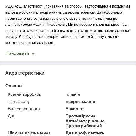
УВАГА: Ці властивості, показання та способи застосування є похідними
від книг або сайтів, посиланнями за ароматерапією. Ця інформація
представлена з ознайомлювальною метою, вони ні в якій мірі не
являють собою медичні інформації. Ми не несемо відповідальності за
результати використання ефірних олій, за винятком претензій до якості
товару. Для будь-якого використання ефірних олій із лікувальною
метою зверніться до лікаря.
Приховати
Характеристики
Основні
Країна виробник
Іспанія
Тип засобу
Ефірне масло
Вид ефірної олії
Евкаліпт
Дія
Противірусна,
Антибактеріальне,
Протигрибковий
Цілюще призначення
Для профілактики