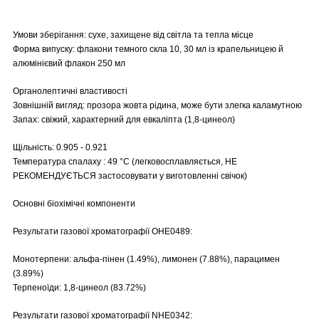
Умови зберігання: сухе, захищене від світла та тепла місце
Форма випуску: флакони темного скла 10, 30 мл із крапельницею й
алюмінієвий флакон 250 мл
Органолептичні властивості
Зовнішній вигляд: прозора жовта рідина, може бути злегка каламутною
Запах: свіжий, характерний для евкаліпта (1,8-цинеол)
Щільність: 0.905 - 0.921
Температура спалаху : 49 °C (легковосплавляється, НЕ
РЕКОМЕНДУЄТЬСЯ застосовувати у виготовленні свічок)
Основні біохімічні компоненти
Результати газової хроматографії OHE0489:
Монотерпени: альфа-пінен (1.49%), лимонен (7.88%), парацимен
(3.89%)
Терпеноїди: 1,8-цинеол (83.72%)
Результати газової хроматографії NHE0342: