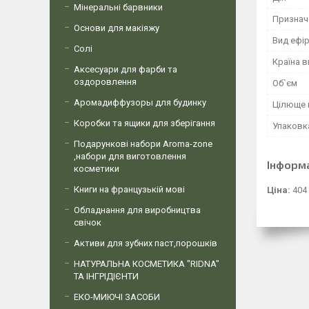
Мінеральні барвники
Признач
Основи для макіяжу
Вид ефір
Солі
Країна 
Аксесуари для фарби та
оздоровлення
Об`єм
Аромадиффузоры для будинку
Цілюще 
Коробки та ящики для зберігання
Упаковк
Подарункові набори Aroma-zone
,набори для виготовлення
Інформ
косметики
Книги на французькій мові
Ціна:
404
Обладнання для виробництва
свічок
Активи для зубних паст,порошків
НАТУРАЛЬНА КОСМЕТИКА "RIDNA"
ТА ІНГРІДІЄНТИ
ЕКО-МИЮЧІ ЗАСОБИ