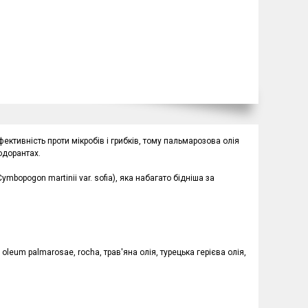
ективність проти мікробів і грибків, тому пальмарозова олія
зодорантах.
mbopogon martinii var. sofia), яка набагато бідніша за
 oleum palmarosae, rocha, трав'яна олія, турецька герієва олія,