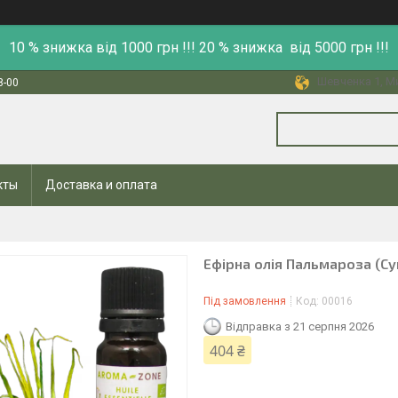
10 % знижка від 1000 грн !!! 20 % знижка від 5000 грн !!!
Шевченка 1, Ми
8-00
кты
Доставка и оплата
Ефірна олія Пальмароза (Cy
Під замовлення
Код:
00016
Відправка з 21 серпня 2026
404 ₴