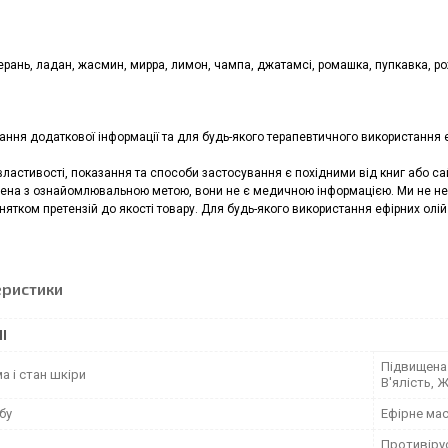
ерань, ладан, жасмин, мирра, лимон, чампа, джатамсі, ромашка, пупкавка, р
ння додаткової інформації та для будь-якого терапевтичного використання е
властивості, показання та способи застосування є похідними від книг або с
ена з ознайомлювальною метою, вони не є медичною інформацією. Ми не нес
инятком претензій до якості товару. Для будь-якого використання ефірних олій
еристики
І
Підвищена 
 і стан шкіри
В'ялість, 
бу
Ефірне ма
Противіру