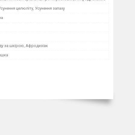
 Усунення целюліту, Усунення запаху
за
ду за шкірою, Афродизіак
яшка