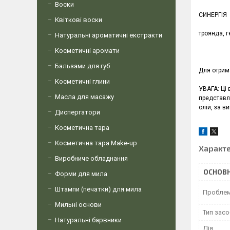
Воски
СИНЕРГІЯ
Квіткові воски
троянда, г
Натуральні ароматичні екстракти
Косметичні аромати
Бальзами для губ
Для отрима
Косметичні глини
УВАГА: Ці 
Масла для масажу
представл
олій, за в
Диспергатори
Косметична тара
Косметична тара Make-up
Характ
Виробниче обладнання
ОСНОВН
Форми для мила
Штампи (печатки) для мила
Проблема
Мильні основи
Тип засо
Натуральні барвники
Дія