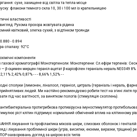
ігання: сухе, захищене від світла та тепла місце
уску: флакони темного скла 10, 30 і 100 мл із крапельницею
тичні властивості
 вигляд: Рухома прозора жовтувата рідина
ємний квітковий, злегка сухий, з відтінком троянди
0.880 - 0.894
ра спалаху: 92°C
іохімічні компоненти
 газової хроматографії Монотерпеноли: Монотерпени: Сл.ефіри терпенів: Сескр
 — β-оцимен мирцен гераніл-ацетат β-каріофілен гераніаль нераль NE0349 8% 2
,11% 2,42% 0,87% - - - 8,66% 1,52% - -
одні сполуки (лимонен, ліналоол, гераніол, цитраль (гераніаль і нераль, фарн
 сприйнятливих людей. Ми настійно рекомендуємо робити тест на згині ліктя
ати під час вагітності, за винятком пологів (стимуляція схоплень).
антибактеріальна протигрибкова противірусна імуностимулятор протибольова
тимулює ріст клітин підтримує нормальний обмічений вплив на клітинному рів
НЯ лікування та профілактика мікозів шкіри, слизових оболонок і геніталій 
яд і лікування проблемної шкіри (угрів, висипки, екземи, виразки, тріщини) р
 ЛОР-захворювань догляд за шкірою всіх типів