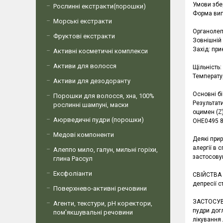
Умови збер
Рослинні екстракти(порошки)
Форма вип
Морські екстракти
Органолеп
Фруктові екстракти
Зовнішній
Захід: при
Активні косметичні комплекси
Активи для волосся
Щільність: 
Температу
Активи для дезодоранту
Основні б
Порошки для волосся, хна, 100%
Результати
рослинні шампуні, маски
оцимен (Z)
Аюрведичні пудри (порошки)
OHE0495 82
Медові компоненти
Деякі прир
алергії в
Алеппо мило, галун, мильні горіхи,
застосовув
глина Рассул
Ексфоліанти
СВІЙСТВА 
депресії с
Поверхнево-активні речовини
ЗАСТОСУВАН
Агенти, текстури, рН коректори,
пудри догл
пом'якшувальні речовини
лікування