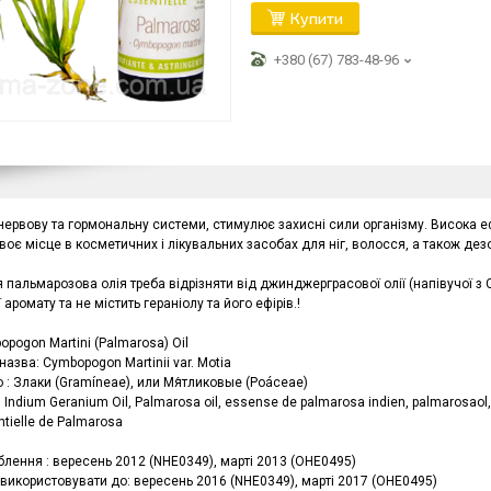
Купити
+380 (67) 783-48-96
нервову та гормональну системи, стимулює захисні сили організму. Висока еф
оє місце в косметичних і лікувальних засобах для ніг, волосся, а також де
 пальмарозова олія треба відрізняти від джинджерграсової олії (напівучої з Cy
 аромату та не містить гераніолу та його ефірів.!
bopogon Martini (Palmarosa) Oil
назва: Cymbopogon Martinii var. Motia
 : Злаки (Gramíneae), или Мя́тликовые (Poáceae)
: Indium Geranium Oil, Palmarosa oil, essense de palmarosa indien, palmarosaol,
ntielle de Palmarosa
блення : вересень 2012 (NHE0349), марті 2013 (OHE0495)
використовувати до: вересень 2016 (NHE0349), марті 2017 (OHE0495)