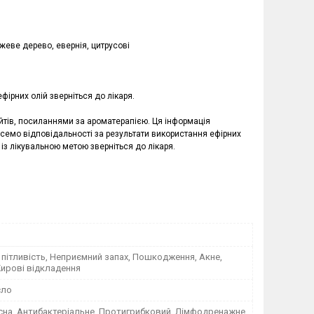
ожеве дерево, евернія, цитрусові
фірних олій зверніться до лікаря.
айтів, посиланнями за ароматерапією. Ця інформація
емо відповідальності за результати використання ефірних
 із лікувальною метою зверніться до лікаря.
пітливість, Неприємний запах, Пошкодження, Акне,
Жирові відкладення
сло
сна, Антибактеріальне, Протигрибковий, Лімфодренажне