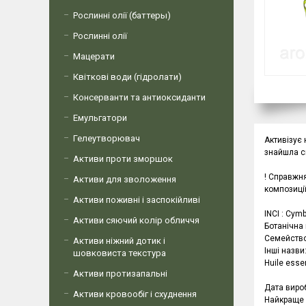
Рослинні олії (баттеры)
Рослинні олії
Мацерати
Квіткові води (гідролати)
Консерванти та антиоксиданти
Емульгатори
Гелеутворювач
Активізує 
знайшла св
Активи проти зморшок
! Справжня
Активи для зволоження
композиції
Активи поживні і заспокійливі
INCI : Cym
Активи сяючий колір обличчя
Ботанічна 
Семейство
Активи ніжний дотик і
Інші назви
шовковиста текстура
Huile esse
Активи протизапальні
Дата виро
Активи кровообіг і схуднення
Найкраще 