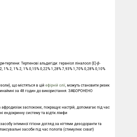
и-терпени: Терпенові альдегіди: гераніол ліналоол (E)-β-
, 1% 2, 1% 2, 1% 0,15% 0,22% 1,28% 7,93% 1,70% 0,28% 0,10%
езоли), що містяться в цій
ефірній олії
, можуть становити ризик
 принаймні за 48 годин до використання. ЗАБОРОНЕНО
 афродизіак заспокоює, покращує настрій, допомагає під час
ні ендокринну систему та відтік лімфи
засобу інтимної гігієни догляд за нігтями дезодоранти та
елаксувальні засоби під час пологів (стимулює схват)