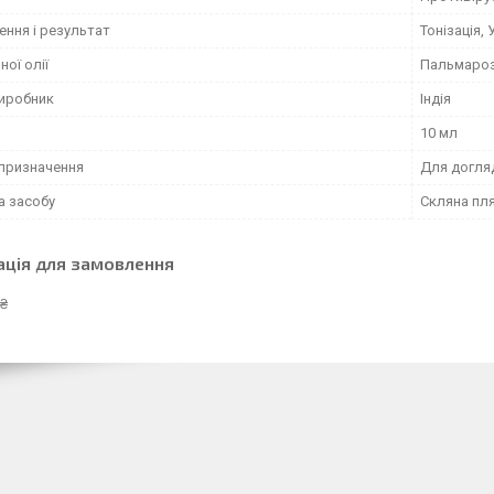
ення і результат
Тонізація,
ної олії
Пальмаро
виробник
Індія
10 мл
призначення
Для догля
а засобу
Скляна пл
ація для замовлення
 ₴