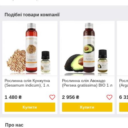
Подібні товари компанії
Рослинна олія Кунжутна
Рослинна олія Авокадо
Росл
(Sesamum indicum), 1 л.
(Persea gratissima) BIO 1 л
(Arg
1 480
2 956
6 3
₴
₴
Купити
Купити
Про нас