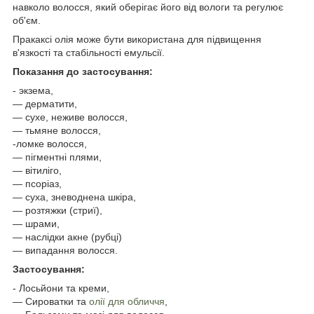
навколо волосся, який оберігає його від вологи та регулює
об'єм.
Пракаксі олія може бути використана для підвищення
в'язкості та стабільності емульсії.
Показання до застосування:
- экзема,
— дерматити,
― сухе, неживе волосся,
― тьмяне волосся,
-ломке волосся,
— пігментні плями,
― вітиліго,
— псоріаз,
― суха, зневоднена шкіра,
― розтяжки (стриї),
― шрами,
― наслідки акне (рубці)
― випадання волосся.
Застосування:
- Лосьйони та креми,
― Сироватки та
олії для обличчя
,