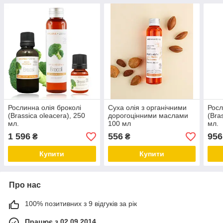
Рослинна олія броколі
Суха олія з органічними
Росл
(Brassica oleacera), 250
дорогоцінними маслами
(Bra
мл.
100 мл
мл.
1 596
556
956
₴
₴
Купити
Купити
Про нас
100% позитивних з 9 відгуків за рік
Працює з 02.09.2014