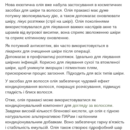
Нова екзотична олія вже набула застосування в косметичних
засобах для шкіри та волосся. Олія пракаксі має дуже
потужну зволожувальну дію, а також допомагає оновлювати
шкіру, лікує розтяжки (стрії на шкірі). Олія поколіннями
використовувалася для лікування важких наслідків акне та
шрамів від вугрової висипки, вона сприяє зволоженню шкіри
та сприяє клітинному оновленню.
Як потужний антисептик, він часто використовується в
лікарнях для очищення шкіри після операції.
Допомагає в профілактиці розтяжок. Ідеально для лікування
шкірних інфекцій. Корисно для лікування сухої та втомленої
шкіри, щоб уникнути зморщок і пігментних плям,
прискорюючи процес загоєння. Підходить для всіх типів шкіри.
У засобах для волосся олія забезпечує чудовий ефект
кондиціонування волосся, покращує розчісування, підвищує
гладкість і блиск волосся.
Отже, олія пракаксі може використовуватися як
кондиціонувальний компонент для
догляду за волоссям
.
Завдяки високій кількості бігенової кислоти, ця олія є гідною
натуральною альтернативою ПАРам і катіонним
кондиціонувальним добавкам. Воно забезпечує гарну в'язкість
і стабільність емульсій. Олія також створює гідрофобний шар