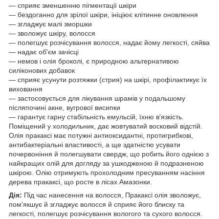
— сприяє зменшенню пігментації шкіри
— бездоганно для зрілої шкіри, ініціює клітинне оновлення
— згладжує малі зморшки
— зволожує шкіру, волосся
— полегшує розчісування волосся, надає йому легкості, сяйва
— надає об'єм зачісці
— немов і олія броколі, є природною альтернативою
силіконових добавок
— сприяє усунути розтяжки (стрия) на шкірі, профілактикує їх
виховання
— застосовується для лікування шрамів у подальшому
післяпочині акне, вугрової висипки
— гарантує гарну стабільність емульсій, їхню в'язкість.
Поміщений у холодильник, дає жовтуватий восковий відстій.
Олія пракаксі має потужні антиоксидантні, протигрибкові,
антибактеріальні властивості, а ще здатністю усувати
почервоніння й полегшувати свердж, що робить його однією з
найкращих олій для догляду за ушкодженою й подразненою
шкірою. Олію отримують прохолодним пресуванням насіння
дерева пракаксі, що росте в лісах Амазонки.
Дія:
Під час нанесення на волосся, Пракаксі олія зволожує,
пом'якшує й згладжує волосся й сприяє його блиску та
легкості, полегшує розчісування вологого та сухого волосся.