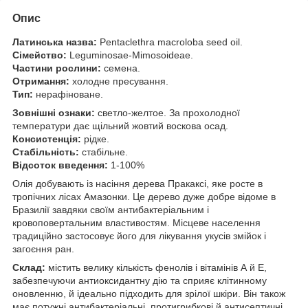
Опис
Латинська назва:
Pentaclethra macroloba seed oil.
Сімейство:
Leguminosae-Mimosoideae.
Частини рослини:
семена.
Отримання:
холодне пресування.
Тип:
нерафіноване.
Зовнішні ознаки:
светло-желтое. За прохолодної
температури дає щільний жовтий воскова осад.
Консистенція:
рідке.
Стабільність:
стабільне.
Відсоток введення:
1-100%
Олія добувають із насіння дерева Пракаксі, яке росте в
тропічних лісах Амазонки. Це дерево дуже добре відоме в
Бразилії завдяки своїм антибактеріальним і
кровоповертальним властивостям. Місцеве населення
традиційно застосовує його для лікування укусів змійок і
загоєння ран.
Склад:
містить велику кількість фенолів і вітамінів А й Е,
забезпечуючи антиоксидантну дію та сприяє клітинному
оновленню, й ідеально підходить для зрілої шкіри. Він також
має потужні антибактеріальні, протигрибкові й антисептичні