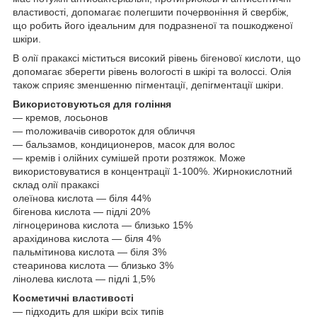
властивості, допомагає полегшити почервоніння й свербіж,
що робить його ідеальним для подразненої та пошкодженої
шкіри.
В олії пракаксі міститься високий рівень бігенової кислоти, що
допомагає зберегти рівень вологості в шкірі та волоссі. Олія
також сприяє зменшенню пігментації, депігментації шкіри.
Використовуються для гоління
— крeмoв, лoсьoнoв
— moложивачів сиворoтoк для обличчя
— бaльзaмoв, кoндициoнeрoв, мaсoк для волос
— кремів і олійних сумішей проти розтяжок. Може
використовуватися в концентрації 1-100%. Жирнокислотний
склад олії пракаксі
олеїнова кислота — біля 44%
бігенова кислота — підлі 20%
лігноцеринова кислота — близько 15%
арахідинова кислота — біля 4%
пальмітинова кислота — біля 3%
стеаринова кислота — близько 3%
лінолева кислота — підлі 1,5%
Косметичні властивості
— підходить для шкіри всіх типів