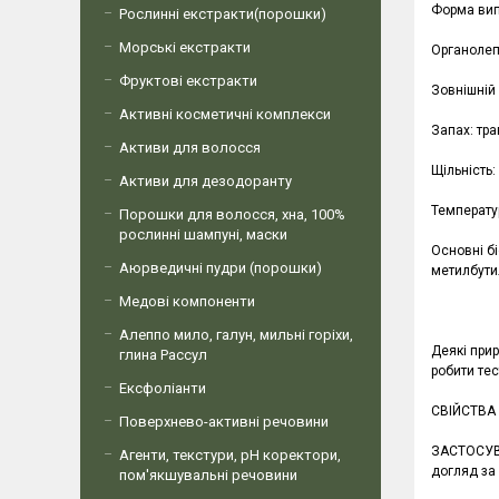
Форма вип
Рослинні екстракти(порошки)
Морські екстракти
Органолеп
Фруктові екстракти
Зовнішній
Активні косметичні комплекси
Запах: тр
Активи для волосся
Щільність:
Активи для дезодоранту
Температу
Порошки для волосся, хна, 100%
рослинні шампуні, маски
Основні бі
Аюрведичні пудри (порошки)
метилбути
Медові компоненти
Алеппо мило, галун, мильні горіхи,
Деякі прир
глина Рассул
робити тес
Ексфоліанти
СВІЙСТВА 
Поверхнево-активні речовини
ЗАСТОСУВАН
Агенти, текстури, рН коректори,
догляд за 
пом'якшувальні речовини