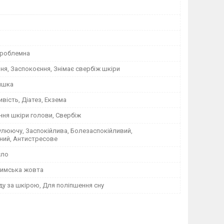
Проблемна
я, Заспокоєння, Знімає свербіж шкіри
яшка
ивість, Діатез, Екзема
ння шкіри голови, Свербіж
улюючу, Заспокійлива, Болезаспокійливий,
ний, Антистресове
сло
имська жовта
ду за шкірою, Для поліпшення сну