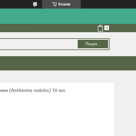
Кошик
колаїв, Україна
Пошук...
им (Anthemis nobilis) 10 мл