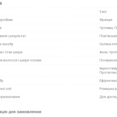
І
5 мл
виробник
Франція
и
Чутлива, 
ення і результат
Пом'якшенн
а засобу
Скляна пл
 і стан шкіри
Акне, Чутл
а волосся і шкіри голови
Почервоні
Імуностим
Протиглис
бу
Ефірне ма
ної олії
Ромашка р
призначення
Для догля
ація для замовлення