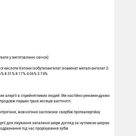
ати у виготовленні свічок)
ої кислоти Кетони ізобутилангелат ізоамінат металі-ангелат 2-
6% 8.31% 8.17% 4.06% 3.74%
зик алергії в сприйнятливих людей. Ми настійно рекомендуємо
продовж перших трьох місяців вагітності.
трогінне, жовчогінне заспокоює свербіж протиалергійну
ргії для лікування запаленої шкіри догляд за чутливою шкірою
 подразнення під час прорізування зубів