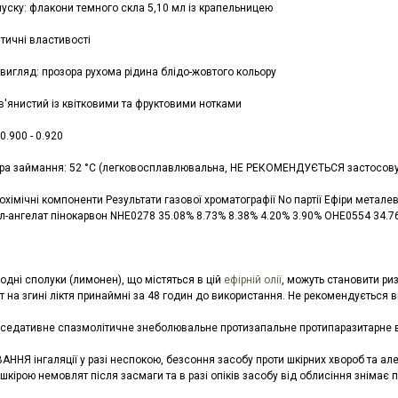
уску: флакони темного скла 5,10 мл із крапельницею
тичні властивості
 вигляд: прозора рухома рідина блідо-жовтого кольору
ав'янистий із квітковими та фруктовими нотками
 0.900 - 0.920
ра займання: 52 °C (легковосплавлювальна, НЕ РЕКОМЕНДУЄТЬСЯ застосовув
охімічні компоненти Результати газової хроматографії No партії Ефіри металев
л-ангелат пінокарвон NHE0278 35.08% 8.73% 8.38% 4.20% 3.90% OHE0554 34.7
одні сполуки (лимонен), що містяться в цій
ефірній олії
, можуть становити ри
т на згині ліктя принаймні за 48 годин до використання. Не рекомендується в
седативне спазмолітичне знеболювальне протизапальне протипаразитарне ві
НЯ інгаляції у разі неспокою, безсоння засобу проти шкірних хвороб та але
шкірою немовлят після засмаги та в разі опіків засобу від облисіння знімає