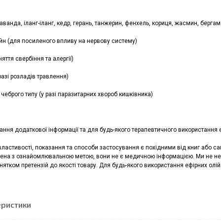
аванда, іланг-іланг, кедр, герань, танжерин, фенхель, кориця, жасмин, бергам
ейн (для посиленого впливу на нервову систему)
няття свербіння та алергії)
 разі розладів травлення)
чеброго типу (у разі паразитарних хвороб кишківника)
ння додаткової інформації та для будь-якого терапевтичного використання е
властивості, показання та способи застосування є похідними від книг або са
ена з ознайомлювальною метою, вони не є медичною інформацією. Ми не нес
инятком претензій до якості товару. Для будь-якого використання ефірних олій
еристики