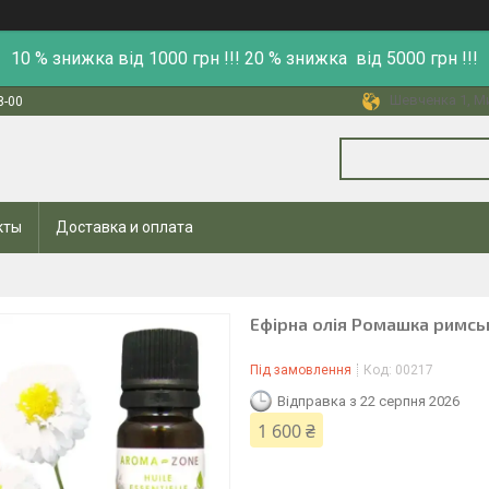
10 % знижка від 1000 грн !!! 20 % знижка від 5000 грн !!!
Шевченка 1, Ми
8-00
кты
Доставка и оплата
Ефірна олія Ромашка римськ
Під замовлення
Код:
00217
Відправка з 22 серпня 2026
1 600 ₴