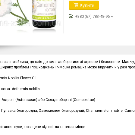
Купити
+380 (67) 783-48-96
та заспокійлива, ця олія допомагає боротися зі стресом і безсонням. Має ч
 шкірних проблем і пошкоджень. Римська ромашка може виручити й у разі пр
emis Nobilis Flower Oil
назва: Anthemis nobilis
: Астрові (Asteraceae) або Складнобарвні (Compositae)
и: Пупавка благородна, Хамемелюм благородний, Chamaemelum nobile, Camom
ігання: сухе, захищене від світла та тепла місце