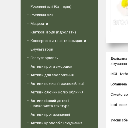
Рослинні олії (баттеры)
Рослинні олії
Мацерати
Квіткові води (гідролати)
Консерванти та антиоксиданти
Емульгатори
Гелеутворювач
Делікатна 
лікування
Активи проти зморшок
INCI : Anth
Активи для зволоження
Активи поживні і заспокійливі
Ботанічна 
Активи сяючий колір обличчя
Сімейство
Активи ніжний дотик і
Інші назв
шовковиста текстура
Активи протизапальні
Умови збер
Активи кровообіг і схуднення