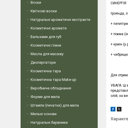
Воски
СИНЕРГІЯ
Квіткові воски
троянда, л
Натуральні ароматичні екстракти
+ петитгр
Косметичні аромати
+ піжма (з
Бальзами для губ
+ кумін (у
Косметичні глини
Масла для масажу
+ чебрецю 
Диспергатори
Косметична тара
Для отрима
Косметична тара Make-up
УВАГА: Ці 
Виробниче обладнання
представл
олій, за в
Форми для мила
Штампи (печатки) для мила
Мильні основи
Характ
Натуральні барвники