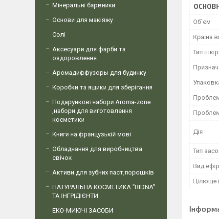
Мінеральні барвники
ОСНОВН
Основи для макіяжу
Об`єм
Солі
Країна 
Аксесуари для фарби та
Тип шкір
оздоровлення
Признач
Аромадиффузоры для будинку
Упаковк
Коробки та ящики для зберігання
Проблема
Подарункові набори Aroma-zone
,набори для виготовлення
Проблем
косметики
Дія
Книги на французькій мові
Обладнання для виробництва
Тип засо
свічок
Вид ефір
Активи для зубних паст,порошків
Цілюще 
НАТУРАЛЬНА КОСМЕТИКА "RIDNA"
ТА ІНГРІДІЄНТИ
Інформ
ЕКО-МИЮЧІ ЗАСОБИ