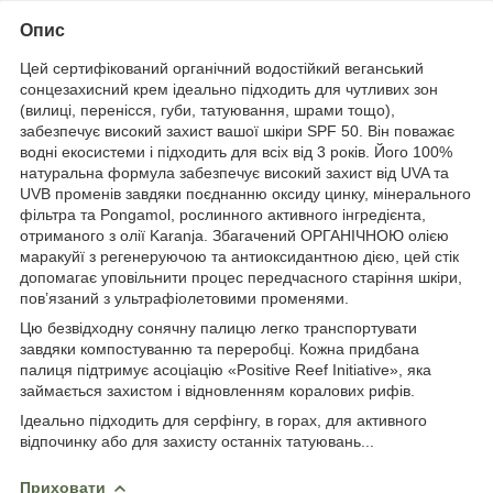
Опис
Цей сертифікований органічний водостійкий веганський
сонцезахисний крем ідеально підходить для чутливих зон
(вилиці, перенісся, губи, татуювання, шрами тощо),
забезпечує високий захист вашої шкіри SPF 50. Він поважає
водні екосистеми і підходить для всіх від 3 років. Його 100%
натуральна формула забезпечує високий захист від UVA та
UVB променів завдяки поєднанню оксиду цинку, мінерального
фільтра та Pongamol, рослинного активного інгредієнта,
отриманого з олії Karanja. Збагачений ОРГАНІЧНОЮ олією
маракуйї з регенеруючою та антиоксидантною дією, цей стік
допомагає уповільнити процес передчасного старіння шкіри,
пов’язаний з ультрафіолетовими променями.
Цю безвідходну сонячну палицю легко транспортувати
завдяки компостуванню та переробці. Кожна придбана
палиця підтримує асоціацію «Positive Reef Initiative», яка
займається захистом і відновленням коралових рифів.
Ідеально підходить для серфінгу, в горах, для активного
відпочинку або для захисту останніх татуювань...
Приховати