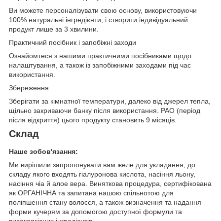
Ви можете персоналізувати свою основу, використовуючи
100% натуральні інгредієнти, і створити індивідуальний
продукт лише за 3 хвилини.
Практичний посібник і запобіжні заходи
Ознайомтеся з нашими практичними посібниками щодо
налаштування, а також із запобіжними заходами під час
використання.
Збереження
Зберігати за кімнатної температури, далеко від джерел тепла,
щільно закриваючи банку після використання. PAO (період
після відкриття) цього продукту становить 9 місяців.
Склад
Наше зобов'язання:
Ми вирішили запропонувати вам желе для укладання, до
складу якого входять гіалуронова кислота, насіння льону,
насіння чіа й алое вера. Виняткова процедура, сертифікована
як ОРГАНІЧНА та запитана нашою спільнотою для
поліпшення стану волосся, а також визначення та надання
форми кучерям за допомогою доступної формули та
високоякісних інгредієнтів.