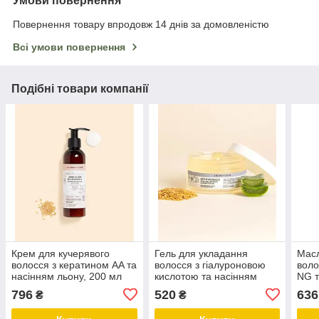
Умови повернення
Повернення товару впродовж 14 днів за домовленістю
Всі умови повернення
Подібні товари компанії
Крем для кучерявого
Гель для укладання
Масл
волосся з кератином AA та
волосся з гіалуроновою
воло
насінням льону, 200 мл
кислотою та насінням
NG т
льону
кисл
796
520
636
₴
₴