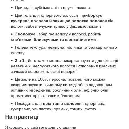
Природні, сублімовані та пружні локони.
Цей гель для кучерявого волосся
приборкує
кучеряве волосся й захищає волокна волосся
від
вологи, забезпечуючи тривалу фіксацію локонів.
Зволожує
, зберігає вологу у волоссі, робить
їх
м'якими, блискучими та шовковистими
.
Гелева текстура, нежирна, нелипка та без картонного
ефекту.
2 в 1
, його також можна використовувати для фіксації
невеликих, неслухняного волосся і створення красивих
зачісок з ефектом плоскої поверхні.
Це желе на 100% персоналізоване, його можна
використовувати в чистому вигляді або з додаванням
активних інгредієнтів, рослинних олій, ефірних олій і
ароматизаторів за вашим бажанням.
Підходить для
всіх типів волосся
: кучерявих,
кучерявих, хвилястих, прямих, тонких, густих...
На практиці
Я формулую свій гель для укладання