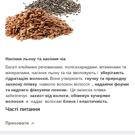
Насіння льону та насіння чіа
Багаті клейкими речовинами, полісахаридами, вітамінами та
мінералами, насіння льону та чіа зволожують і
зберігають
гідратацію волосся.
Вони утворюють
гнучку та природну
захисну плівку
навколо волокон волосся
, надаючи форми
та надовго фіксуючи локони.
Ця захисна плівка
забезпечує
захист від вологи, обмежує кучеряве
волосся
и надає волосам
блиск і еластичність.
Часті питання
Приховати