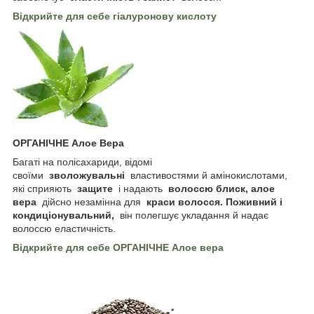
Відкрийте для себе гіалуронову кислоту
ОРГАНІЧНЕ Алое Вера
Багаті на полісахариди, відомі
своїми
зволожувальні
властивостями й амінокислотами,
які сприяють
защите
і надають
волоссю блиск, алое
вера
дійсно незамінна для
краси волосся. Поживний і
кондиціонувальний,
він полегшує укладання й надає
волоссю еластичність.
Відкрийте для себе ОРГАНІЧНЕ Алое вера