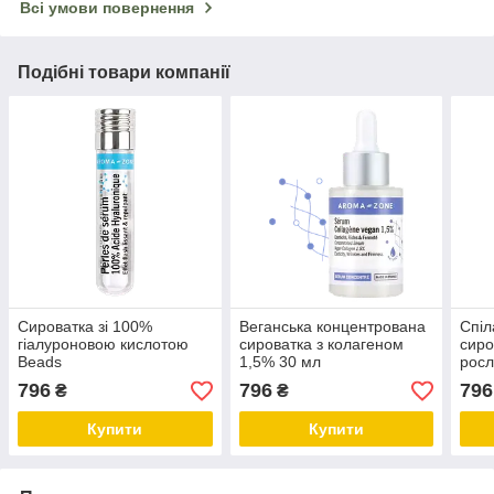
Всі умови повернення
Подібні товари компанії
Сироватка зі 100%
Веганська концентрована
Спіл
гіалуроновою кислотою
сироватка з колагеном
сиро
Beads
1,5% 30 мл
росл
796
796
796
₴
₴
Купити
Купити