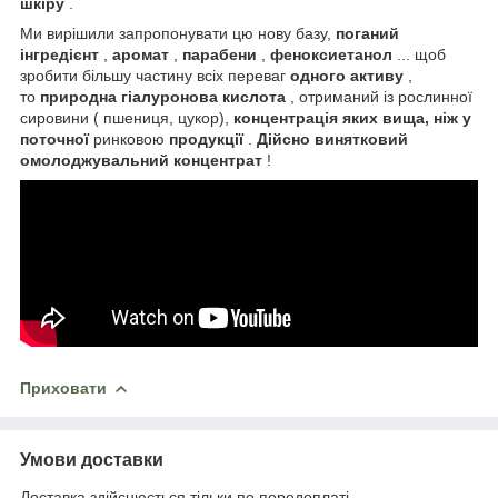
шкіру
.
Ми вирішили запропонувати цю нову базу,
поганий
інгредієнт
,
аромат
,
парабени
,
феноксиетанол
... щоб
зробити більшу частину всіх переваг
одного активу
,
то
природна гіалуронова кислота
, отриманий із рослинної
сировини ( пшениця, цукор),
концентрація яких вища, ніж у
поточної
ринковою
продукції
.
Дійсно винятковий
омолоджувальний концентрат
!
Приховати
Умови доставки
Доставка здійснюється тільки по передоплаті.