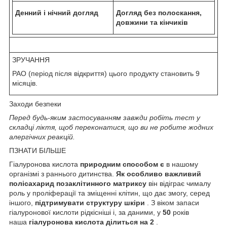
Денний і нічний догляд
Догляд без полоскання,
довжини та кінчиків
ЗРУЧАННЯ
PAO (період після відкриття) цього продукту становить 9
місяців.
Заходи безпеки
Перед будь-яким застосуванням завжди робіть тест у
складці ліктя, щоб переконатися, що ви не робите жодних
алергічних реакцій.
ПЗНАТИ БІЛЬШЕ
Гіалуронова кислота
природним способом є
в нашому
організмі з раннього дитинства.
Як особливо важливий
полісахарид позаклітинного матриксу
він відіграє чималу
роль у проліферації та зміщенні клітин, що дає змогу, серед
іншого,
підтримувати структуру шкіри
. З віком запаси
гіалуронової кислоти рідкісніші і, за даними, у
50
років
наша
гіалуронова кислота ділиться на 2
.