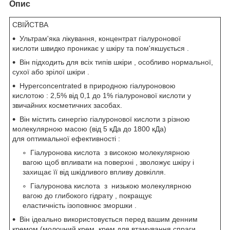
Опис
СВІЙСТВА
Ультрам'яка лікування, концентрат гіалуронової
кислоти швидко проникає у шкіру та пом'якшується .
Він підходить для всіх типів шкіри , особливо нормальної,
сухої або зрілої шкіри .
Hyperconcentrated в природною гіалуроновою
кислотою : 2,5% від 0,1 до 1% гіалуронової кислоти у
звичайних косметичних засобах.
Він містить синергію гіалуронової кислоти з різною
молекулярною масою (від 5 кДа до 1800 кДа)
для оптимальної ефективності :
Гіалуронова кислота з високою молекулярною
вагою щоб впливати на поверхні , зволожує шкіру і
захищає її від шкідливого впливу довкілля.
Гіалуронова кислота з низькою молекулярною
вагою до глибокого гідрату , покращує
еластичність ізоповнює зморшки .
Він ідеально використовується перед вашим денним
кремом (молочний крем, крем для втамування спраги,