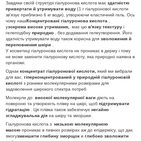
Завдяки своїй структурі гіалуронова кислота має
здатністю
привертати й утримувати воду
(1 г гіалуронової кислоти
зв'язує приблизно 6 кг води), утворюючи еластичний гель. Ось
чому наші
Концентровані гіалуронова кислота
,
у
зокрема високе утримання,
має цю
в'язку текстуру
і
гелеподібну
природно
, без додавання гелеутворення. Його
здатність утримувати воду також корисна для
зволоження й
переповнення шкіри
.
У косметиці гіалуронова кислота не проникає в дерму і тому
не може замінити гіалуронову кислоту, яка природно наявна в
організмі.
Однак
концентрат гіалуронової кислоти,
який ми вибрали
для вас,
гіперконцентрований у природній гіалуроновій
кислоті
з різними молекулярними розмірами для
задоволення широкого спектра потреб.
Молекули до
високої молекулярної ваги
діють на
поверхню та утворюють плівку на шкірі, щоб
підтримувати
гідратацію
. Ця плівка також забезпечує
негайно
згладжувальна дія
на шкіру та зморшки.
Гіалуронова кислота з
низькою молекулярною
масою
проникає в певних розмірах аж до епідермісу, що дає
змогу
зменшити глибину зморщок
и
глибоко зволожити