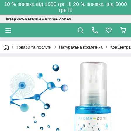
10 % знижка від 1000 грн !!! 20 % знижка від 5000
грн !!!
Інтернет-магазин «Aroma-Zone»
Товари та послуги
Натуральна косметика
Концентрат