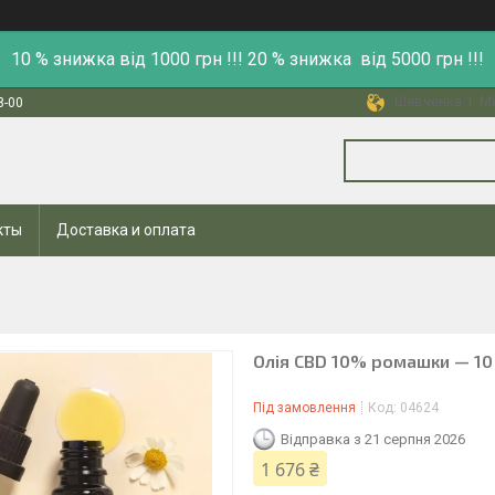
10 % знижка від 1000 грн !!! 20 % знижка від 5000 грн !!!
Шевченка 1, Ми
8-00
кты
Доставка и оплата
Олія CBD 10% ромашки — 10
Під замовлення
Код:
04624
Відправка з 21 серпня 2026
1 676 ₴