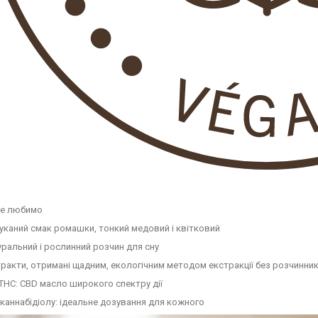
це любимо
каний смак ромашки, тонкий медовий і квітковий
ральний і рослинний розчин для сну
ракти, отримані щадним, екологічним методом екстракції без розчинник
THC: CBD масло широкого спектру дії
каннабідіолу: ідеальне дозування для кожного