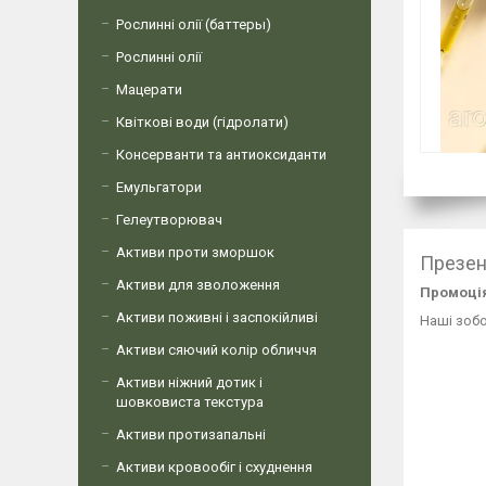
Рослинні олії (баттеры)
Рослинні олії
Мацерати
Квіткові води (гідролати)
Консерванти та антиоксиданти
Емульгатори
Гелеутворювач
Активи проти зморшок
Презен
Активи для зволоження
Промоція
Активи поживні і заспокійливі
Наші зоб
Активи сяючий колір обличчя
Активи ніжний дотик і
шовковиста текстура
Активи протизапальні
Активи кровообіг і схуднення