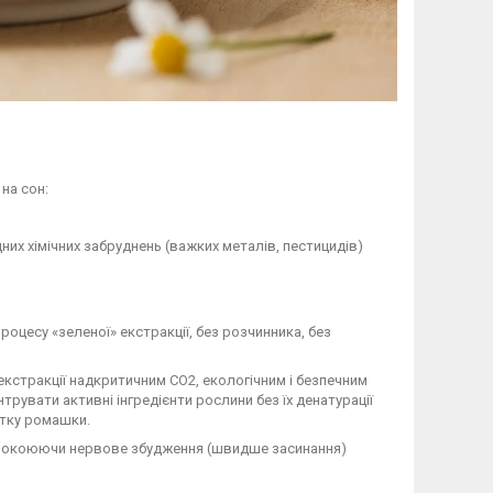
на сон:
дних хімічних забруднень (важких металів, пестицидів)
оцесу «зеленої» екстракції, без розчинника, без
стракції надкритичним CO2, екологічним і безпечним
рувати активні інгредієнти рослини без їх денатурації
ітку ромашки.
покоюючи нервове збудження (швидше засинання)