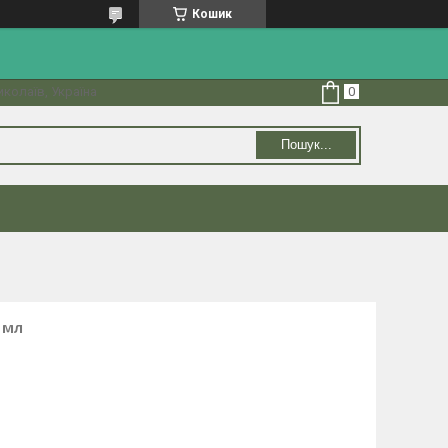
Кошик
колаїв, Україна
Пошук...
 мл