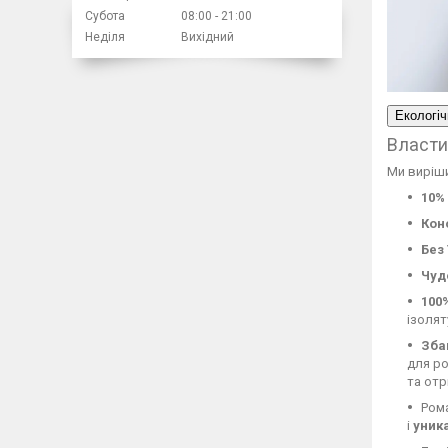
Субота
08:00
21:00
Неділя
Вихідний
Екологіч
Власти
Ми виріши
10%
Кон
Без
Чуд
100
ізолят
Зба
для ро
та от
Ром
і
уник