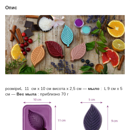
Опис
розміри
L
11
см х 10 см висота х 2,5 см —
мыло
:
L 9 см х 5
см —
Вес мыла
: приблизно 70 г