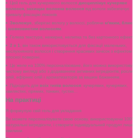
Цей гель для кучерявого волосся
дисциплінує кучеряве
волосся, захищає волокна волосся
від вологи забезпечує
тривалу фіксацію локонів.
Зволожує
, зберігає вологу у волоссі, роблячи
м'яким, блиск
і шовковистим волоссям
.
Гелева текстура, нежирна, нелипка та без картонного ефекту.
2 в 1
, він також використовується для фіксації маленьких,
неслухняного волосся і створення красивих зачісок з ефектом
плоскої поверхні.
Це желе на 100% персоналізоване, його можна використовува
чистому вигляді або з додаванням активних інгредієнтів, рослин
олій, ефірних олій і ароматизаторів за вашим бажанням.
Підходить для
всіх типів волосся
: кучерявих, кучерявих,
хвилястих, прямих, тонких, густих...
На практиці
Я формулую свій гель для укладання
Ви можете персоналізувати свою основу, використовуючи 100%
натуральні інгредієнти, і створити індивідуальний продукт лише з
хвилини.