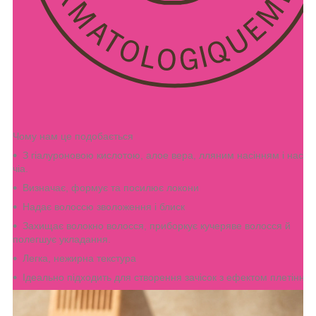
Чому нам це подобається
З гіалуроновою кислотою, алое вера, лляним насінням і насін
чіа.
Визначає, формує та посилює локони
Надає волоссю зволоження і блиск
Захищає волокно волосся, приборкує кучеряве волосся й
полегшує укладання.
Легка, нежирна текстура
Ідеально підходить для створення зачісок з ефектом плетіння.