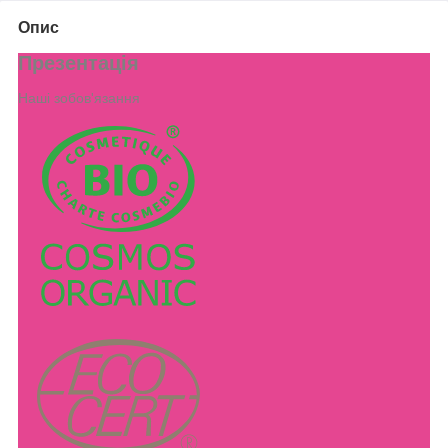
Опис
Презентація
Наші зобов'язання