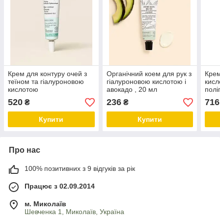
Крем для контуру очей з
Органічний коем для рук з
Крем
теїном та гіалуроновою
гіалуроновою кислотою і
кисл
кислотою
авокадо , 20 мл
полі
кисл
520
236
716
₴
₴
Купити
Купити
Про нас
100% позитивних з 9 відгуків за рік
Працює з 02.09.2014
м. Миколаїв
Шевченка 1, Миколаїв, Україна