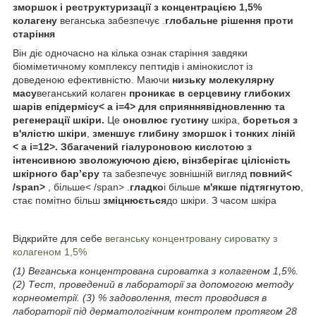
зморшок і реструктуризації з концентрацією 1,5%
колагену
веганська забезпечує .
глобальне рішення проти
старіння
Він діє одночасно на кілька ознак старіння завдяки
біоміметичному комплексу пептидів і амінокислот із
доведеною ефективністю. Маючи
низьку молекулярну
масу
веганський колаген
проникає в серцевину глибоких
шарів епідермісу< a i=4> для сприяння
відновленню та
регенерації шкіри.
Це
оновлює густину
шкіра,
бореться з
в'ялістю шкіри
,
зменшує глибину зморшок і тонких ліній
< a i=12>. Збагачений гіалуроновою кислотою з
інтенсивною зволожуючою дією, він
зберігає цілісність
шкірного бар’єру
та забезпечує зовнішній вигляд
повний<
/span>
, більше< /span> .
гладко
і більше
м'якше
підтягнутою
,
стає помітно більш
зміцнюється
до шкіри. З часом шкіра
Відкрийте для себе
веганську концентровану сироватку з
колагеном 1,5%
(1) Веганська концентрована сироватка з колагеном 1,5%.
(2) Тест, проведений в лабораторії за допомогою методу
корнеометрії. (3) % задоволення, тест проводився в
лабораторії під дерматологічним контролем протягом 28