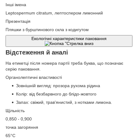
Інші імена
Leptospermum citratum, лептоспером лимонний
Презентація
Пляшки з бурштинового скла з кодигутом
Екологічні характеристики паковання
Відстеження й аналі
На етикетці після номера партії треба буква, що позначає
серію паковання.
Органолептичні властивості
Зовнішній вигляд: прозора рухома рідина
Колір: від безбарвного до блідо-жовтого
Запах: свіжий, трав'янистий, з нотками лимона.
Щільність
0,850 - 0,900
точка загоряння
65°С