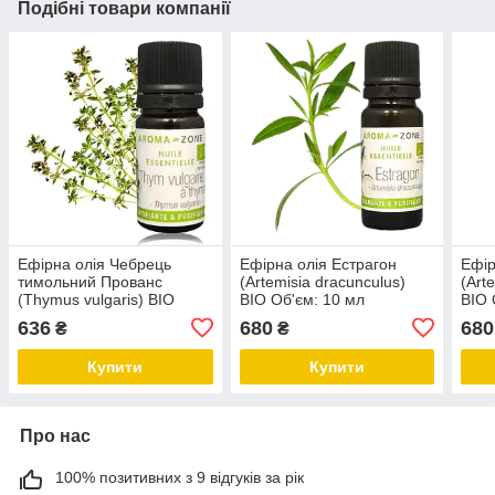
Подібні товари компанії
Ефірна олія Чебрець
Ефірна олія Естрагон
Ефір
тимольний Прованс
(Artemisia dracunculus)
(Art
(Thymus vulgaris) BIO
BIO Об'єм: 10 мл
BIO 
Об'єм: 10 мл
636
680
680
₴
₴
Купити
Купити
Про нас
100% позитивних з 9 відгуків за рік