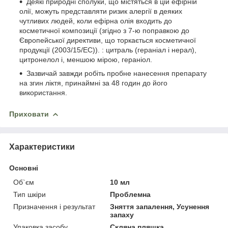
Деякі природні сполуки, що містяться в цій ефірній
олії, можуть представляти ризик алергії в деяких
чутливих людей, коли ефірна олія входить до
косметичної композиції (згідно з 7-ю поправкою до
Європейської директиви, що торкається косметичної
продукції (2003/15/EC)). : цитраль (гераніал і нерал),
цитронелол і, меншою мірою, гераніол.
Зазвичай завжди робіть пробне нанесення препарату
на згин ліктя, принаймні за 48 годин до його
використання.
Приховати
Характеристики
Основні
Об`єм
10 мл
Тип шкіри
Проблемна
Призначення і результат
Зняття запалення, Усунення
запаху
Упаковка засобу
Скляна пляшка