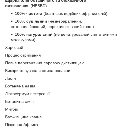
Ефірна олія ботанічного та біохімічного
визначення
(HEBBD)
100% чистота
(без інших подібних ефірних олій)
100% суцільний
(незнебарвлений,
нетерпенійований, неректифікований тощо)
100% натуральний
(не денатурований синтетичними
молекулами)
Харчовий
Процес отримання
Повне переганяння паровою дистиляцією
Використовувана частина рослини
Листя
Ботанічна назва
Ліптосермум петерсонії
Ботанічна сім'я
Митові
Батьківщина країна
Південна Африка