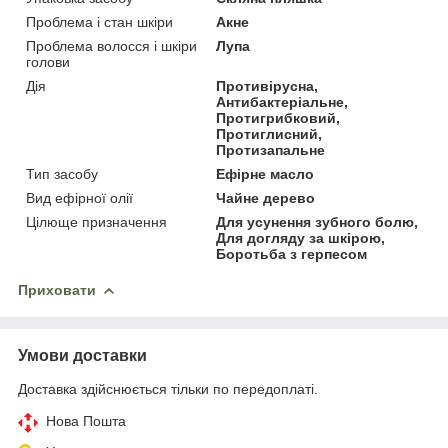
Проблема і стан шкіри
Акне
Проблема волосся і шкіри
Лупа
голови
Дія
Противірусна,
Антибактеріальне,
Протигрибковий,
Протиглисний,
Протизапальне
Тип засобу
Ефірне масло
Вид ефірної олії
Чайне дерево
Цілюще призначення
Для усунення зубного болю,
Для догляду за шкірою,
Боротьба з герпесом
Приховати
Умови доставки
Доставка здійснюється тільки по передоплаті.
Нова Пошта