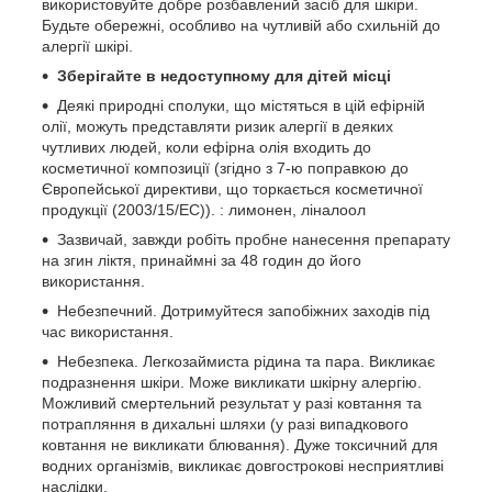
використовуйте добре розбавлений засіб для шкіри.
Будьте обережні, особливо на чутливій або схильній до
алергії шкірі.
Зберігайте в недоступному для дітей місці
Деякі природні сполуки, що містяться в цій ефірній
олії, можуть представляти ризик алергії в деяких
чутливих людей, коли ефірна олія входить до
косметичної композиції (згідно з 7-ю поправкою до
Європейської директиви, що торкається косметичної
продукції (2003/15/EC)). : лимонен, ліналоол
Зазвичай, завжди робіть пробне нанесення препарату
на згин ліктя, принаймні за 48 годин до його
використання.
Небезпечний. Дотримуйтеся запобіжних заходів під
час використання.
Небезпека. Легкозаймиста рідина та пара. Викликає
подразнення шкіри. Може викликати шкірну алергію.
Можливий смертельний результат у разі ковтання та
потрапляння в дихальні шляхи (у разі випадкового
ковтання не викликати блювання). Дуже токсичний для
водних організмів, викликає довгострокові несприятливі
наслідки.