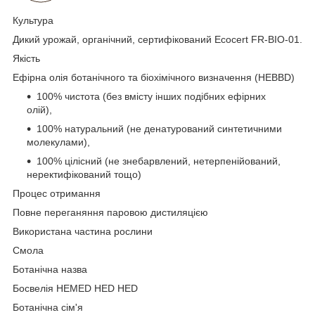
Культура
Дикий урожай, органічний, сертифікований Ecocert FR-BIO-01.
Якість
Ефірна олія ботанічного та біохімічного визначення (HEBBD)
100% чистота (без вмісту інших подібних ефірних
олій),
100% натуральний (не денатурований синтетичними
молекулами),
100% цілісний (не знебарвлений, нетерпенійований,
неректифікований тощо)
Процес отримання
Повне переганяння паровою дистиляцією
Використана частина рослини
Смола
Ботанічна назва
Босвелія HEMED HED HED
Ботанічна сім'я