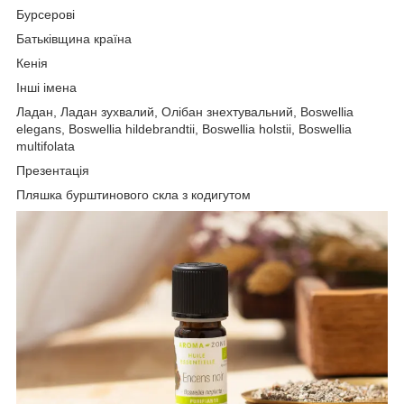
Бурсерові
Батьківщина країна
Кенія
Інші імена
Ладан, Ладан зухвалий, Олібан знехтувальний, Boswellia
elegans, Boswellia hildebrandtii, Boswellia holstii, Boswellia
multifolata
Презентація
Пляшка бурштинового скла з кодигутом