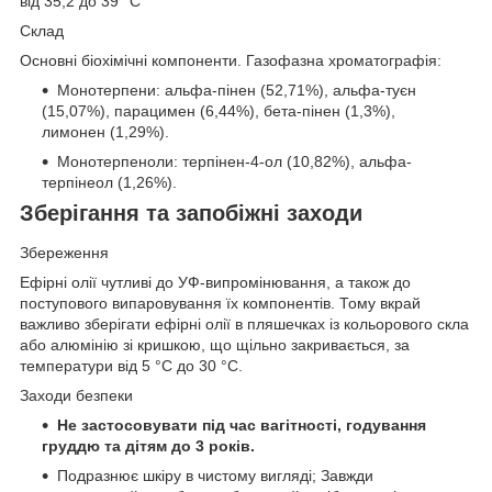
від 35,2 до 39 °C
Склад
Основні біохімічні компоненти. Газофазна хроматографія:
Монотерпени: альфа-пінен (52,71%), альфа-туєн
(15,07%), парацимен (6,44%), бета-пінен (1,3%),
лимонен (1,29%).
Монотерпеноли: терпінен-4-ол (10,82%), альфа-
терпінеол (1,26%).
Зберігання та запобіжні заходи
Збереження
Ефірні олії чутливі до УФ-випромінювання, а також до
поступового випаровування їх компонентів. Тому вкрай
важливо зберігати ефірні олії в пляшечках із кольорового скла
або алюмінію зі кришкою, що щільно закривається, за
температури від 5 °C до 30 °C.
Заходи безпеки
Не застосовувати під час вагітності, годування
груддю та дітям до 3 років.
Подразнює шкіру в чистому вигляді; Завжди