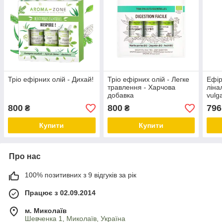
Тріо ефірних олій - Дихай!
Тріо ефірних олій - Легке
Ефір
травлення - Харчова
ліна
добавка
vulg
Об'є
800
800
796
₴
₴
Купити
Купити
Про нас
100% позитивних з 9 відгуків за рік
Працює з 02.09.2014
м. Миколаїв
Шевченка 1, Миколаїв, Україна