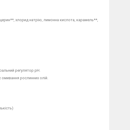
іцерин**, хлорид натрію, лимонна кислота, карамель**,
уральний регулятор pH.
с омивання рослинних олій.
лькість)