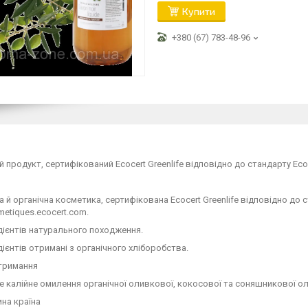
Купити
+380 (67) 783-48-96
й продукт, сертифікований Ecocert Greenlife відповідно до стандарту Eco
а й органічна косметика, сертифікована Ecocert Greenlife відповідно до с
smetiques.ecocert.com.
дієнтів натурального походження.
дієнтів отримані з органічного хліборобства.
тримання
е калійне омилення органічної оливкової, кокосової та соняшникової ол
на країна