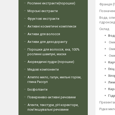
Рослинні екстракти(порошки)
Франція (
Морські екстракти
Позначенн
Вода, оли
Фруктові екстракти
гідроксид
Активні косметичні комплекси
Склад
Активи для волосся
Вод
Активи для дезодоранту
Оми
Оми
Порошки для волосся, хна, 100%
рослинні шампуні, маски
Оми
Аюрведичні пудри (порошки)
Кар
Глі
Медові компоненти
Хло
Алеппо мило, галун, мильні горіхи,
глина Рассул
Лим
Кар
Ексфоліанти
Гід
Поверхнево-активні речовини
Презента
Агенти, текстури, рН коректори,
Рідке мил
пом'якшувальні речовини