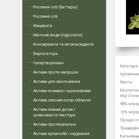
Рослинні олії (баттеры)
Рослинні олії
Мацерати
Квіткові води (гідролати)
Консерванти та антиоксиданти
Емульгатори
Гелеутворювач
Культура
Активи проти зморшок
Органічни
Активи для зволоження
Якість
Екологічн
Активи поживні і заспокійливі
http://co
Активи сяючий колір обличчя
98% інгре
Активи ніжний дотик і
16% інгре
шовковиста текстура
Процес о
Активи протизапальні
Традиційн
Активи кровообіг і схуднення
Батьківщи