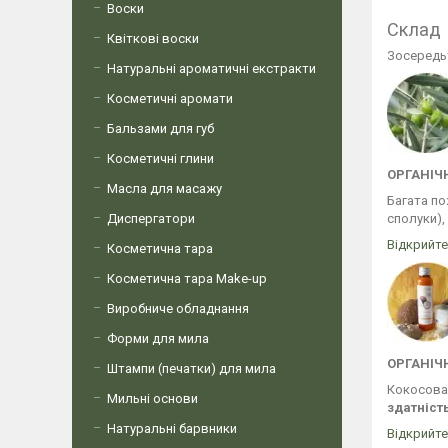
Воски
Склад
Квіткові воски
Зосередьт
Натуральні ароматичні екстракти
Косметичні аромати
Бальзами для губ
Косметичні глини
ОРГАНІЧН
Масла для масажу
Багата п
Диспергатори
сполуки),
Відкрийте
Косметична тара
Косметична тара Make-up
Виробниче обладнання
Форми для мила
ОРГАНІЧН
Штампи (печатки) для мила
Кокосова 
Мильні основи
здатніст
Натуральні барвники
Відкрийт