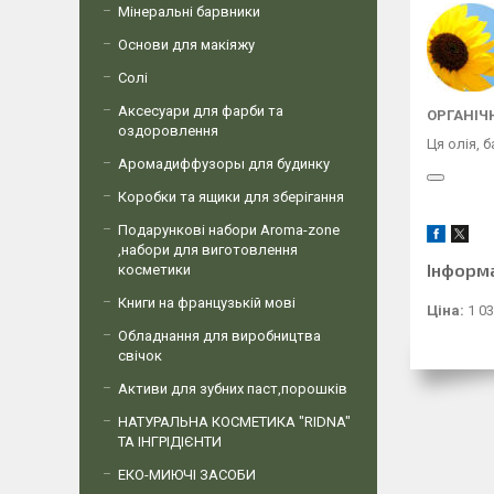
Мінеральні барвники
Основи для макіяжу
Солі
Аксесуари для фарби та
ОРГАНІЧ
оздоровлення
Ця олія, б
Аромадиффузоры для будинку
Коробки та ящики для зберігання
Подарункові набори Aroma-zone
,набори для виготовлення
Інформ
косметики
Книги на французькій мові
Ціна:
1 03
Обладнання для виробництва
свічок
Активи для зубних паст,порошків
НАТУРАЛЬНА КОСМЕТИКА "RIDNA"
ТА ІНГРІДІЄНТИ
ЕКО-МИЮЧІ ЗАСОБИ