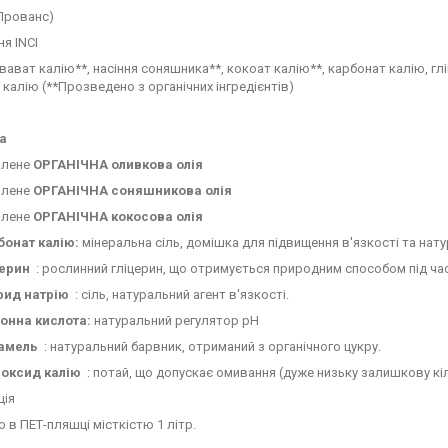
Прованс)
я INCI
вават калію**, насіння соняшника**, кокоат калію**, карбонат калію, гл
 калію (**Прозведено з органічних інгредієнтів)
а
лене
ОРГАНІЧНА оливкова олія
лене
ОРГАНІЧНА соняшникова олія
лене
ОРГАНІЧНА кокосова олія
бонат калію:
мінеральна сіль, домішка для підвищення в'язкості та нат
церин
: рослинний гліцерин, що отримується природним способом під ча
рид натрію
: сіль, натуральний агент в'язкості.
онна кислота:
натуральний регулятор pH
амель
: натуральний барвник, отриманий з органічного цукру.
роксид калію
: потай, що допускає омивання (дуже низьку залишкову кі
ція
о в ПЕТ-пляшці місткістю 1 літр.