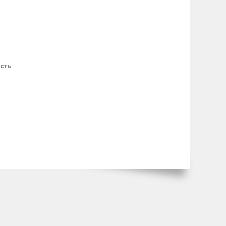
ість
.