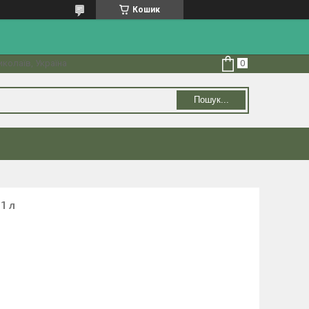
Кошик
колаїв, Україна
Пошук...
1 л