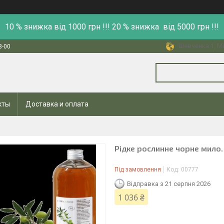
10 % знижка від 1000 грн !!! 20 % знижка від 5000 грн !!!
Шевченка 1, Ми
8-00
кты
Доставка и оплата
Рідке рослинне чорне мило. 
Під замовлення
Код:
00777
Відправка з 21 серпня 2026
1 036 ₴