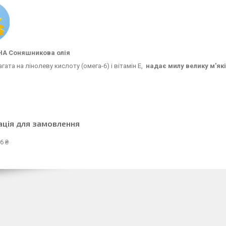
НА Соняшникова олія
агата на лінолеву кислоту (омега-6) і вітамін Е,
надає милу велику м'як
ація для замовлення
6 ₴