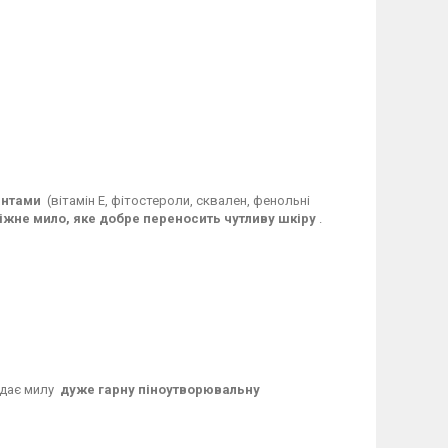
антами
(вітамін Е, фітостероли, сквален, фенольні
іжне мило, яке добре переносить чутливу шкіру
.
надає милу
дуже гарну піноутворювальну