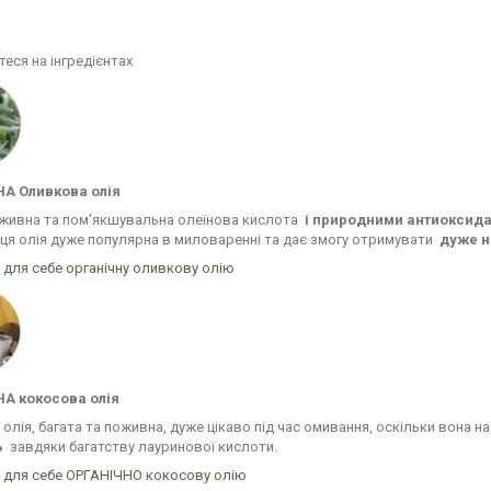
еся на інгредієнтах
А Оливкова олія
оживна та пом'якшувальна олеїнова кислота
і природними антиоксид
 ця олія дуже популярна в миловаренні та дає змогу отримувати
дуже н
 для себе органічну оливкову олію
А кокосова олія
олія, багата та поживна, дуже цікаво під час омивання, оскільки вона 
ь
завдяки багатству лауринової кислоти.
е для себе ОРГАНІЧНО кокосову олію