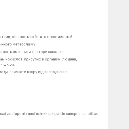
тами, сік алое має багато властивостей.
тинного метаболізму
омагають зменшити фактори запалення
 амінокислот, присутніх в організмі людини,
ин шкіри.
оди, захищати шкіру від зневоднення.
зі до гідроліпідної плівки шкіри. Ця синергія запобігає