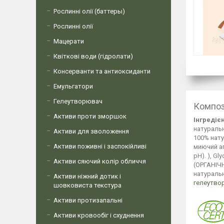
Рослинні олії (баттеры)
Рослинні олії
Мацерати
Квіткові води (гідролати)
Консерванти та антиоксиданти
Емульгатори
Гелеутворювач
Композ
Активи проти зморшок
Інгредієн
натуральн
Активи для зволоження
100% нату
Активи поживні і заспокійливі
миючий аг
pH). ), Gl
Активи сяючий колір обличчя
(ОРГАНІЧН
натуральн
Активи ніжний дотик і
гелеутво
шовковиста текстура
Активи протизапальні
Активи кровообіг і схуднення