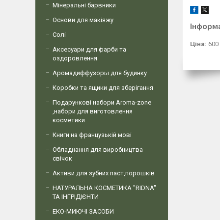
Мінеральні барвники
Основи для макіяжу
Інформ
Солі
Ціна:
600
Аксесуари для фарби та
оздоровлення
Аромадиффузоры для будинку
Коробки та ящики для зберігання
Подарункові набори Aroma-zone
,набори для виготовлення
косметики
Книги на французькій мові
Обладнання для виробництва
свічок
Активи для зубних паст,порошків
НАТУРАЛЬНА КОСМЕТИКА "RIDNA"
ТА ІНГРІДІЄНТИ
ЕКО-МИЮЧІ ЗАСОБИ