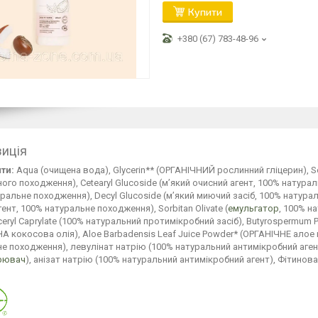
Купити
+380 (67) 783-48-96
иція
ти:
Aqua (очищена вода), Glycerin** (ОРГАНІЧНИЙ рослинний гліцерин), 
ого походження), Cetearyl Glucoside (м’який очисний агент, 100% натурал
ральне походження), Decyl Glucoside (м’який миючий засіб, 100% натурал
ент, 100% натуральне походження), Sorbitan Olivate (
емульгатор
, 100% н
yceryl Caprylate (100% натуральний протимікробний засіб), Butyrospermum P
А кокосова олія), Aloe Barbadensis Leaf Juice Powder* (ОРГАНІЧНЕ алое 
е походження), левулінат натрію (100% натуральний антимікробний агент
рювач
), анізат натрію (100% натуральний антимікробний агент), Фітино