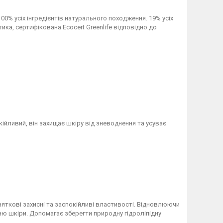
100% усіх інгредієнтів натурального походження. 19% усіх
ика, сертифікована Ecocert Greenlife відповідно до
кійливий, він захищає шкіру від зневоднення та усуває
няткові захисні та заспокійливі властивості. Відновлюючи
нню шкіри. Допомагає зберегти природну гідроліпідну