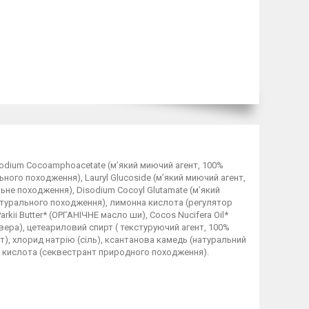
Sodium Cocoamphoacetate (м’який миючий агент, 100%
ьного походження), Lauryl Glucoside (м’який миючий агент,
ьне походження), Disodium Cocoyl Glutamate (м’який
атурального походження), лимонна кислота (регулятор
arkii Butter* (ОРГАНІЧНЕ масло ши), Cocos Nucifera Oil*
вера), цетеариловий спирт ( текстуруючий агент, 100%
), хлорид натрію (сіль), ксантанова камедь (натуральний
ва кислота (секвестрант природного походження).