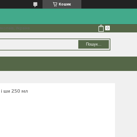
Кошик
колаїв, Україна
Пошук...
і ши 250 мл