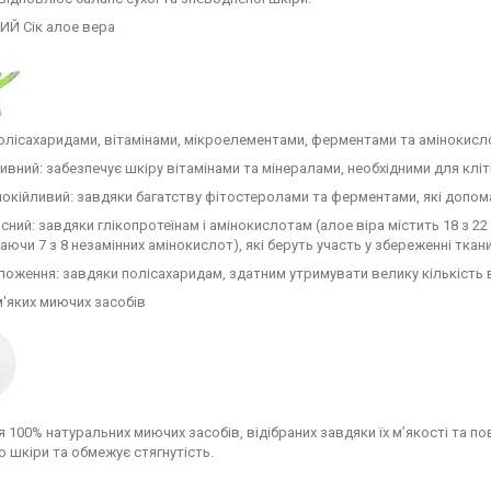
ИЙ Сік алое вера
олісахаридами, вітамінами, мікроелементами, ферментами та амінокисло
вний: забезпечує шкіру вітамінами та мінералами, необхідними для клі
покійливий: завдяки багатству фітостеролами та ферментами, які доп
сний: завдяки глікопротеїнам і амінокислотам (алое віра містить 18 з 22
ючи 7 з 8 незамінних амінокислот), які беруть участь у збереженні ткан
оження: завдяки полісахаридам, здатним утримувати велику кількість в
м'яких миючих засобів
я 100% натуральних миючих засобів, відібраних завдяки їх м’якості та пова
 шкіри та обмежує стягнутість.