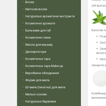
Воски
ОРГАНІЧН
Квіткові воски
Натуральні ароматичні екстракти
Косметичні аромати
Багатий п
Бальзами для губ
Пожи
Косметичні глини
Зас
Масла для масажу
Захи
Диспергатори
включа
Косметична тара
Звол
Синергія 
Косметична тара Make-up
Виробниче обладнання
Форми для мила
Штампи (печатки) для мила
Комбінаці
Мильні основи
висиханню
Натуральні барвники