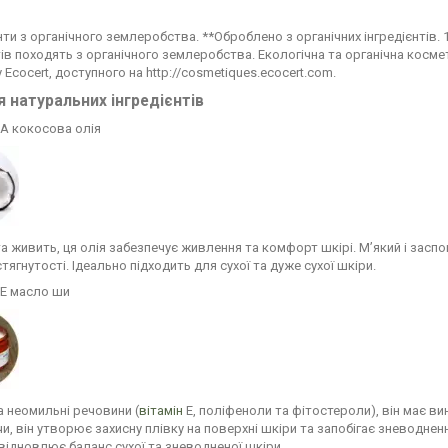
єнти з органічного землеробства. **Оброблено з органічних інгредієнтів. 
тів походять з органічного землеробства. Екологічна та органічна космет
 Ecocert, доступного на http://cosmetiques.ecocert.com.
я натуральних інгредієнтів
А кокосова олія
а живить, ця олія забезпечує живлення та комфорт шкірі. М’який і заспо
стягнутості. Ідеально підходить для сухої та дуже сухої шкіри.
Е масло ши
а неомильні речовини (
вітамін
Е, поліфеноли та фітостероли), він має ви
и, він утворює захисну плівку на поверхні шкіри та запобігає зневодне
 відновлює баланс сухої та зневодненої шкіри.