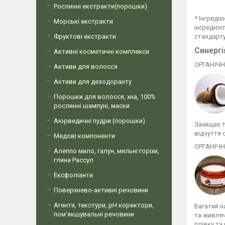
Рослинні екстракти(порошки)
* Інгреді
Морські екстракти
інгредієн
Фруктові екстракти
стандарту
Синергі
Активні косметичні комплекси
ОРГАНІЧН
Активи для волосся
Активи для дезодоранту
Порошки для волосся, хна, 100%
рослинні шампуні, маски
Аюрведичні пудри (порошки)
Захищає т
відчуття 
Медові компоненти
ОРГАНІЧН
Алеппо мило, галун, мильні горіхи,
глина Рассул
Ексфоліанти
Поверхнево-активні речовини
Агенти, текстури, рН коректори,
Багатий н
пом'якшувальні речовини
та живляч
плівку та