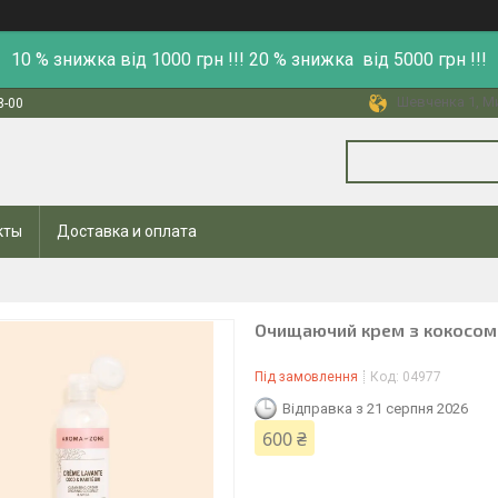
10 % знижка від 1000 грн !!! 20 % знижка від 5000 грн !!!
Шевченка 1, Ми
8-00
кты
Доставка и оплата
Очищаючий крем з кокосом 
Під замовлення
Код:
04977
Відправка з 21 серпня 2026
600 ₴