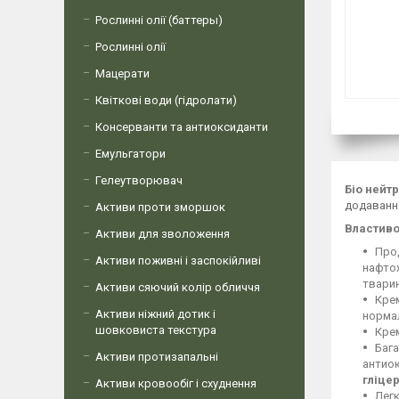
Рослинні олії (баттеры)
Рослинні олії
Мацерати
Квіткові води (гідролати)
Консерванти та антиоксиданти
Емульгатори
Гелеутворювач
Біо нейт
додавання
Активи проти зморшок
Властиво
Активи для зволоження
Про
Активи поживні і заспокійливі
нафтох
тварин
Активи сяючий колір обличчя
Крем
Активи ніжний дотик і
нормал
шовковиста текстура
Кре
Бага
Активи протизапальні
антиок
гліце
Активи кровообіг і схуднення
Лег