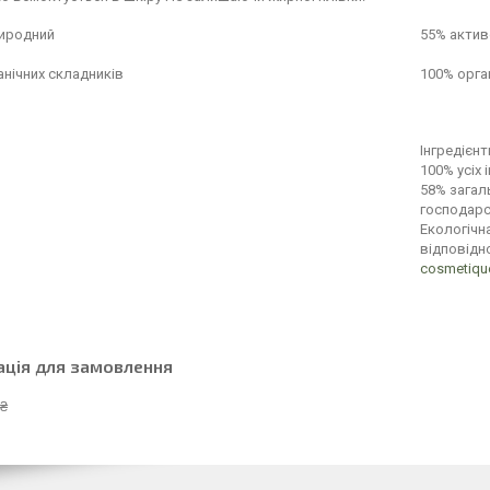
иродний
55% акти
анічних складників
100% орган
Інгредієн
100% усіх
58% загал
господар
Екологічн
відповідн
cosmetiqu
ація для замовлення
 ₴