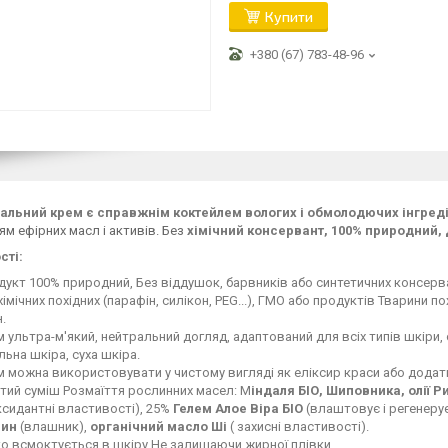
Купити
+380 (67) 783-48-96
ральний крем є справжнім коктейлем вологих і обмолодючих інгреді
м ефірних масл і активів
. Без
хімічний консервант, 100% природний, д
сті
:
дукт 100% природний
, Без віддушок, барвників або синтетичних консерва
імічних похідних (парафін, силікон, PEG...), ГМО або продуктів Тварини п
.
 ультра-м'який, нейтральний догляд
, адаптований для
всіх типів шкіри
,
ьна шкіра, суха шкіра.
м
можна використовувати у чистому вигляді
як еліксир краси
або додати
тий суміш Розмаїття рослинних масел: М
індаля БІО,
Шиповника, олії Р
сидантні властивості), 25%
Гелем Алое Віра БІО
(влаштовує і регенеру
рин
(влашник),
органічний масло Ші
( захисні властивості).
ко всмоктується в шкіру Не залишаючи
жирної плівки.