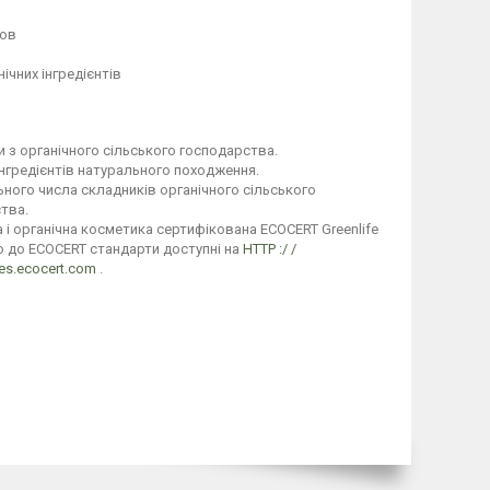
вов
ічних інгредієнтів
ти з органічного сільського господарства.
 інгредієнтів натурального походження.
ьного числа складників органічного сільського
ства.
а і органічна косметика сертифікована ECOCERT Greenlife
о до ECOCERT стандарти доступні на
HTTP :/ /
es.ecocert.com
.