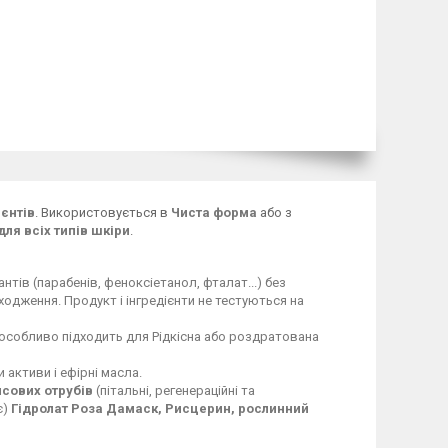
єнтів
.
Використовується в
Чиста форма
або з
ля всіх типів шкіри
.
нтів (парабенів, феноксіетанол, фталат...) без
оходження. Продукт і інгредієнти не тестуються на
 особливо підходить для
Рідкісна або роздратована
 активи і ефірні масла
.
исових отрубів
(пітальні, регенераційні та
є)
Гідролат Роза Дамаск,
Рисцерин, рослинний