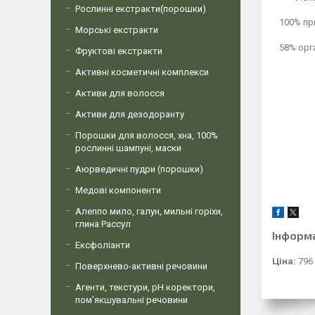
Рослинні екстракти(порошки)
100% пр
Морські екстракти
58% орг
Фруктові екстракти
Активні косметичні комплекси
Активи для волосся
Активи для дезодоранту
Порошки для волосся, хна, 100%
рослинні шампуні, маски
Аюрведичні пудри (порошки)
Медові компоненти
Алеппо мило, галун, мильні горіхи,
глина Рассул
Інформ
Ексфоліанти
Ціна:
796
Поверхнево-активні речовини
Агенти, текстури, рН коректори,
пом'якшувальні речовини