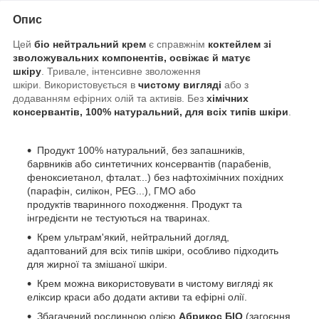
Опис
Цей
біо нейтральний крем
є справжнім
коктейлем зі
зволожувальних компонентів, освіжає й матує
шкіру
. Тривале, інтенсивне зволоження
шкіри.
Використовується в
чистому вигляді
або з
додаванням ефірних олій та активів
. Без
хімічних
консервантів, 100% натуральний, для всіх типів шкіри
.
Продукт 100% натуральний
, без запашників,
барвників або синтетичних консервантів (парабенів,
феноксиетанол, фталат...) без нафтохімічних похідних
(парафін, силікон, PEG...), ГМО або
продуктів тваринного походження. Продукт та
інгредієнти не тестуються на тваринах.
Крем ультрам'який, нейтральний догляд
,
адаптований для
всіх типів шкіри
, особливо підходить
для жирної та змішаної
шкіри.
Крем
можна використовувати в чистому вигляді
як
еліксир краси
або додати активи та ефірні олії
.
Збагачений рослинною олією
Абрикос БІО
(загоєння