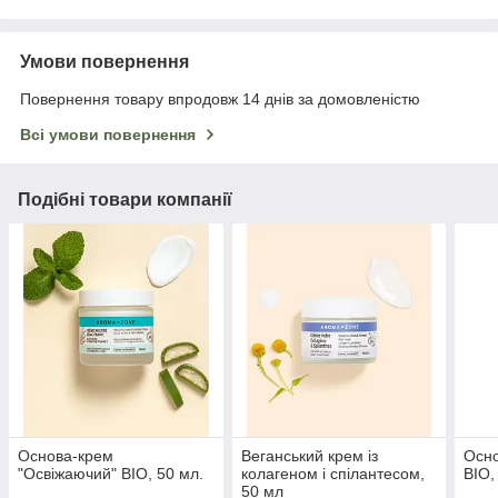
Умови повернення
Повернення товару впродовж 14 днів за домовленістю
Всі умови повернення
Подібні товари компанії
Основа-крем
Веганський крем із
Осно
"Освіжаючий" BIO, 50 мл.
колагеном і спілантесом,
BIO,
50 мл