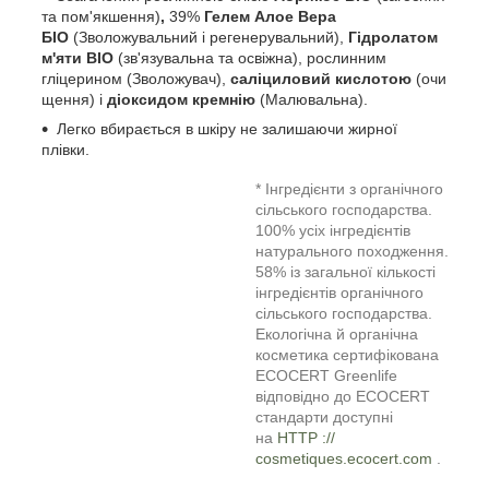
та пом'якшення)
,
39%
Гелем Алое Вера
БІО
(Зволожувальний і регенерувальний),
Гідролатом
м'яти BIO
(зв'язувальна та освіжна), рослинним
гліцерином (Зволожувач),
саліциловий кислотою
(очи
щення) і
діоксидом кремнію
(Малювальна).
Легко вбирається в шкіру не залишаючи
жирної
плівки.
* Інгредієнти з органічного
сільського господарства.
100% усіх інгредієнтів
натурального походження.
58% із загальної кількості
інгредієнтів органічного
сільського господарства.
Екологічна й органічна
косметика сертифікована
ECOCERT Greenlife
відповідно до ECOCERT
стандарти доступні
на
HTTP ://
cosmetiques.ecocert.com
.